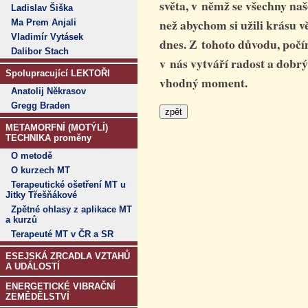
světa, v němž se všechny naš
Ladislav Šiška
než abychom si užili krásu 
Ma Prem Anjali
Vladimír Vytásek
dnes. Z tohoto důvodu, počín
Dalibor Stach
v nás vytváří radost a dobr
Spolupracující LEKTOŘI
vhodný moment
.
Anatolij Někrasov
Gregg Braden
METAMORFNÍ (MOTÝLÍ)
TECHNIKA proměny
O metodě
O kurzech MT
Terapeutické ošetření MT u
Jitky Třešňákové
Zpětné ohlasy z aplikace MT
a kurzů
Terapeuté MT v ČR a SR
ESEJSKÁ ZRCADLA VZTAHŮ
A UDÁLOSTÍ
ENERGETICKÉ VIBRAČNÍ
ZEMĚDĚLSTVÍ