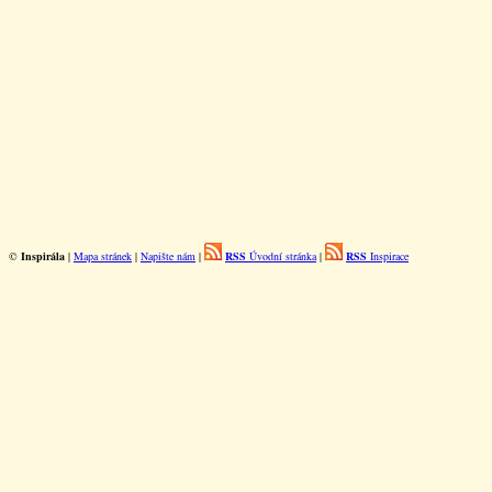
©
Inspirála
|
Mapa stránek
|
Napište nám
|
RSS
Úvodní stránka
|
RSS
Inspirace