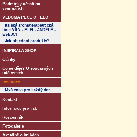
Podmínky účasti na
seminářích
VĚDOMÁ PÉČE O TĚLO
Italská aromaterapeutická
linie VÍLY - ELFI - ANDĚLÉ -
ESEJCI
Jak objednat produkty?
INSPIRALA SHOP
Články
Co se děje? O současných
událostech..
Inspirace
Myšlenka pro každý den...
Kontakt
Informace pro tisk
Rozcestník
Fotogalerie
Aktuálně o knihách