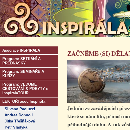
Asociace INSPIRÁLA
ZAČNĚME (SI) DĚLA
Program: SETKÁNÍ A
PŘEDNÁŠKY
Program: SEMINÁŘE A
KURZY
Program: VĚDOMÉ
CESTOVÁNÍ & POBYTY s
InspiralaTOUR
LEKTOŘI asoc.Inspirála
Jedním ze zavádějících přesv
Silvano Paolucci
které se nám líbí, přináší n
Andrea Donnoli
Jitka Třešňáková
příhodnější dobu. A tak zů
Petr Vladyka