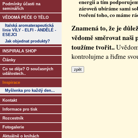
energii a tím podporujem
Podmínky účasti na
zároveň ubíráme sami sob
seminářích
tvoření toho, co máme rá
VĚDOMÁ PÉČE O TĚLO
Italská aromaterapeutická
Znamená to, že je důlež
linie VÍLY - ELFI - ANDĚLÉ -
ESEJCI
vědomě směrovat naši p
Jak objednat produkty?
toužíme tvořit..
Uvědomu
INSPIRALA SHOP
kontrolujme a řiďme svo
Články
Co se děje? O současných
událostech..
Inspirace
Myšlenka pro každý den...
Kontakt
Informace pro tisk
Rozcestník
Fotogalerie
Aktuálně o knihách