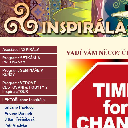
Asociace INSPIRÁLA
VADÍ VÁM NĚCO? ČI
Program: SETKÁNÍ A
PŘEDNÁŠKY
Program: SEMINÁŘE A
KURZY
Program: VĚDOMÉ
CESTOVÁNÍ & POBYTY s
InspiralaTOUR
LEKTOŘI asoc.Inspirála
Silvano Paolucci
Andrea Donnoli
Jitka Třešňáková
Petr Vladyka