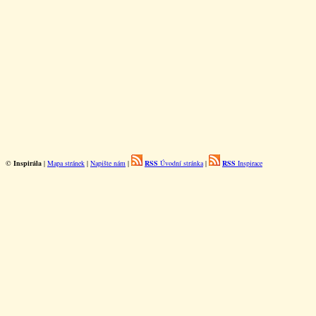
©
Inspirála
|
Mapa stránek
|
Napište nám
|
RSS
Úvodní stránka
|
RSS
Inspirace