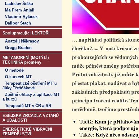
Ladislav Šiška
Ma Prem Anjali
Vladimír Vytásek
Dalibor Stach
Spolupracující LEKTOŘI
… například politická situ
Anatolij Někrasov
člověka?..... V naší krásné z
Gregg Braden
probouzejících se vědomých li
METAMORFNÍ (MOTÝLÍ)
TECHNIKA proměny
může přinést změny potřebn
O metodě
Pvotní záležitostí, jíž může
O kurzech MT
přestat plakat, nadávat a b
Terapeutické ošetření MT u
Jitky Třešňákové
základních předpokladů pro 
Zpětné ohlasy z aplikace MT
principu tvoření reality.
Tent
a kurzů
Terapeuté MT v ČR a SR
nevědomě, tvoříme prostředn
ESEJSKÁ ZRCADLA VZTAHŮ
Kam je přitahována
A UDÁLOSTÍ
Tudíž:
energie, která podporuje
ENERGETICKÉ VIBRAČNÍ
Když něco odsuzu
Takže:
ZEMĚDĚLSTVÍ