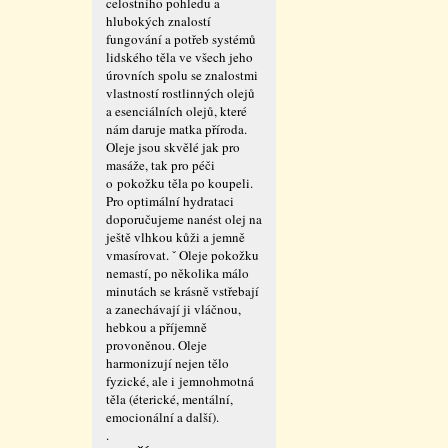
celostního pohledu a
hlubokých znalostí
fungování a potřeb systémů
lidského těla ve všech jeho
úrovních spolu se znalostmi
vlastností rostlinných olejů
a esenciálních olejů, které
nám daruje matka příroda.
Oleje jsou skvělé jak pro
masáže, tak pro péči
o pokožku těla po koupeli.
Pro optimální hydrataci
doporučujeme nanést olej na
ještě vlhkou kůži a jemně
vmasírovat. ˇ Oleje pokožku
nemastí, po několika málo
minutách se krásně vstřebají
a zanechávají ji vláčnou,
hebkou a příjemně
provoněnou. Oleje
harmonizují nejen tělo
fyzické, ale i jemnohmotná
těla (éterické, mentální,
emocionální a další).
.