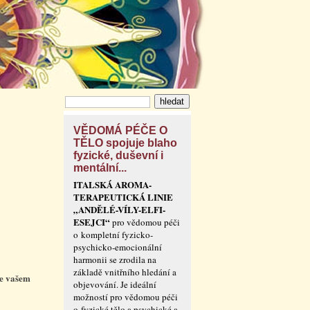
VĚDOMÁ PÉČE O
TĚLO spojuje blaho
fyzické, duševní i
mentální...
ITALSKÁ AROMA-
TERAPEUTICKÁ LINIE
„ANDĚLÉ-VÍLY-ELFI-
ESEJCI“
pro vědomou péči
o kompletní fyzicko-
psychicko-emocionální
harmonii se zrodila na
základě vnitřního hledání a
ve vašem
objevování. Je ideální
možností pro vědomou péči
o fyzické tělo a psychické a