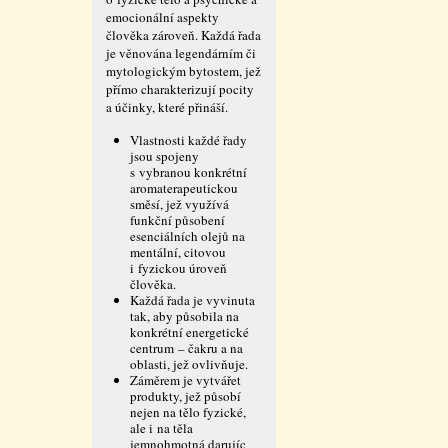
emocionální aspekty
člověka zároveň. Každá řada
je věnována legendárním či
mytologickým bytostem, jež
přímo charakterizují pocity
a účinky, které přináší.
Vlastnosti každé řady
jsou spojeny
s vybranou konkrétní
aromaterapeutickou
směsí, jež využívá
funkční působení
esenciálních olejů na
mentální, citovou
i fyzickou úroveň
člověka.
Každá řada je vyvinuta
tak, aby působila na
konkrétní energetické
centrum – čakru a na
oblasti, jež ovlivňuje.
Záměrem je vytvářet
produkty, jež působí
nejen na tělo fyzické,
ale i na těla
jemnohmotná darujíc