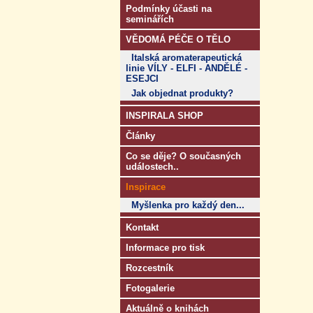
Podmínky účasti na
seminářích
VĚDOMÁ PÉČE O TĚLO
Italská aromaterapeutická
linie VÍLY - ELFI - ANDĚLÉ -
ESEJCI
Jak objednat produkty?
INSPIRALA SHOP
Články
Co se děje? O současných
událostech..
Inspirace
Myšlenka pro každý den...
Kontakt
Informace pro tisk
Rozcestník
Fotogalerie
Aktuálně o knihách