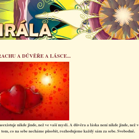
RACHU A DŮVĚŘE A LÁSCE...
neexistuje nikde jinde, než ve vaší mysli. A důvěra a láska není nikde jinde, než 
O tom, co na sebe necháme působit, rozhodujeme každý sám za sebe. Svobodně.