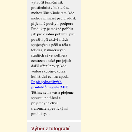
vytvořit funkční síť,
prostřednictvím které se
mohou šířit všude tam, kde
mohou přinášet péči, radost,
příjemné pocity i podporu.
Produkty je možné pořídit
jak pro osobní potřebu, pro
použití při aktivivitách
spojených s péčí o těla a
tělíčka, v masérských
studiích či ve wellness
centrech a také pro jejich
další šíření pro ty, kdo
vedou skupiny, kurzy,
holistická centra apod..
Popis jednotlivých
produktů najdete ZDE
Těšíme se na vás a přejeme
spoustu potěšení a
příjemných chvil
s aromaterape­utickými
produkty…
Výběr z fotografií