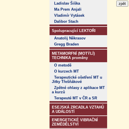
Ladislav Šiška
Ma Prem Anjali
Vladimír Vytásek
Dalibor Stach
Spolupracující LEKTOŘI
Anatolij Někrasov
Gregg Braden
METAMORFNÍ (MOTÝLÍ)
TECHNIKA proměny
O metodě
O kurzech MT
Terapeutické ošetření MT u
Jitky Třešňákové
Zpětné ohlasy z aplikace MT
a kurzů
Terapeuté MT v ČR a SR
ESEJSKÁ ZRCADLA VZTAHŮ
A UDÁLOSTÍ
ENERGETICKÉ VIBRAČNÍ
ZEMĚDĚLSTVÍ