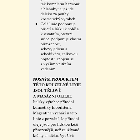
tak kompletní harmonii
a blahobyt a jež jde
daleko za pouhý
kosmetický výrobek.
Celá linie podporuje
přijetí a lásku k sobě a
k ostatním, otevírá
srdce, podporuje vlastní
přirozenost,
sebevyjádření a
sebedůvěru, celkovou
hojnost i spojení se
s vyšším vnitřním
vedením.
NOSNÝM PRODUKTEM
TÉTO KOUZELNÉ LINIE
JSOU TĚLOVÉ
A MASÁŽNÍ OLEJE:
Italský výrobce přírodní
kosmetiky Erboristeria
Magentina vychází u této
linie z poznání, že přírodní
oleje jsou pro lidskou kůži
přirozenější, než zaužívané
krémy a mléka. Využívá