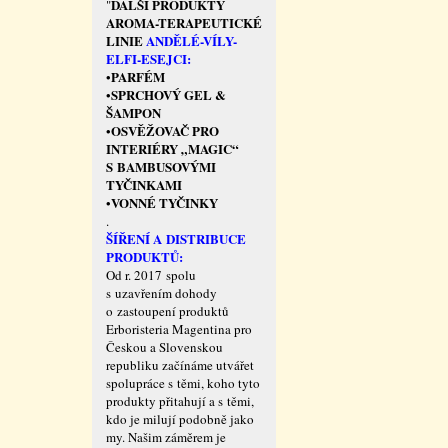
DALŠÍ PRODUKTY
"
AROMA-TERAPEUTICKÉ
LINIE
ANDĚLÉ-VÍLY-
ELFI-ESEJCI:
PARFÉM
•
SPRCHOVÝ GEL &
•
ŠAMPON
OSVĚŽOVAČ PRO
•
INTERIÉRY „MAGIC“
S BAMBUSOVÝMI
TYČINKAMI
VONNÉ TYČINKY
•
.
ŠÍŘENÍ A DISTRIBUCE
PRODUKTŮ:
Od r. 2017 spolu
s uzavřením dohody
o zastoupení produktů
Erboristeria Magentina pro
Českou a Slovenskou
republiku začínáme utvářet
spolupráce s těmi, koho tyto
produkty přitahují a s těmi,
kdo je milují podobně jako
my. Našim záměrem je