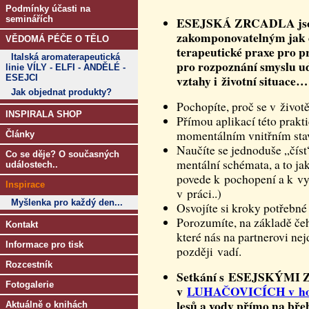
Podmínky účasti na
seminářích
ESEJSKÁ ZRCADLA jsou
zakomponovatelným jak d
VĚDOMÁ PÉČE O TĚLO
terapeutické praxe pro pr
Italská aromaterapeutická
pro rozpoznání smyslu u
linie VÍLY - ELFI - ANDĚLÉ -
vztahy i životní situace…
ESEJCI
Jak objednat produkty?
Pochopíte, proč se v životě
INSPIRALA SHOP
Přímou aplikací této prakt
momentálním vnitřním stav
Články
Naučíte se jednoduše „číst
Co se děje? O současných
mentální schémata, a to ja
událostech..
povede k pochopení a k vyř
Inspirace
v práci..)
Myšlenka pro každý den...
Osvojíte si kroky potřebné
Porozumíte, na základě čeh
Kontakt
které nás na partnerovi nej
Informace pro tisk
později vadí.
Rozcestník
Setkání s ESEJSKÝMI Z
Fotogalerie
v
LUHAČOVICÍCH v hot
lesů a vody přímo na bře
Aktuálně o knihách