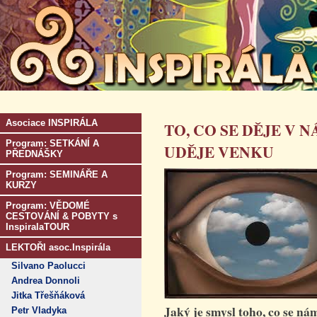
Asociace INSPIRÁLA
TO, CO SE DĚJE V 
Program: SETKÁNÍ A
UDĚJE VENKU
PŘEDNÁŠKY
Program: SEMINÁŘE A
KURZY
Program: VĚDOMÉ
CESTOVÁNÍ & POBYTY s
InspiralaTOUR
LEKTOŘI asoc.Inspirála
Silvano Paolucci
Andrea Donnoli
Jitka Třešňáková
Jaký je smysl toho, co se ná
Petr Vladyka