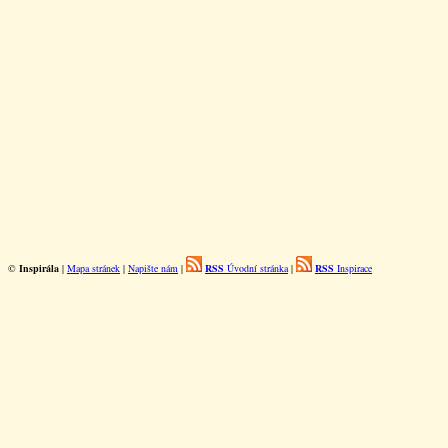
©
Inspirála
|
Mapa stránek
|
Napište nám
|
RSS
Úvodní stránka
|
RSS
Inspirace