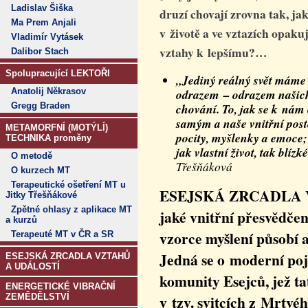
Ladislav Šiška
druzí chovají zrovna tak, ja
Ma Prem Anjali
v životě a ve vztazích opakuj
Vladimír Vytásek
vztahy k lepšímu?…
Dalibor Stach
Spolupracující LEKTOŘI
„Jediný reálný svět máme 
Anatolij Někrasov
odrazem – odrazem našich 
Gregg Braden
chování. To, jak se k nám 
samým a naše vnitřní posto
METAMORFNÍ (MOTÝLÍ)
pocity, myšlenky a emoce;
TECHNIKA proměny
jak vlastní život, tak blízk
O metodě
Třešňáková
O kurzech MT
Terapeutické ošetření MT u
ESEJSKÁ ZRCADLA VZ
Jitky Třešňákové
Zpětné ohlasy z aplikace MT
jaké vnitřní přesvědčen
a kurzů
vzorce myšlení působí a 
Terapeuté MT v ČR a SR
Jedná se o moderní poj
ESEJSKÁ ZRCADLA VZTAHŮ
A UDÁLOSTÍ
komunity Esejců, jež t
ENERGETICKÉ VIBRAČNÍ
ZEMĚDĚLSTVÍ
v tzv. svitcích z Mrt