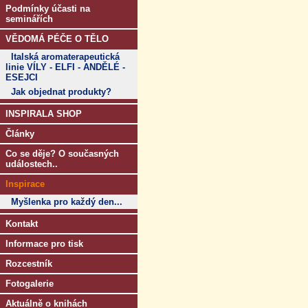
Podmínky účasti na
seminářích
VĚDOMÁ PÉČE O TĚLO
Italská aromaterapeutická
linie VÍLY - ELFI - ANDĚLÉ -
ESEJCI
Jak objednat produkty?
INSPIRALA SHOP
Články
Co se děje? O současných
událostech..
Inspirace
Myšlenka pro každý den...
Kontakt
Informace pro tisk
Rozcestník
Fotogalerie
Aktuálně o knihách