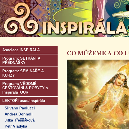
Asociace INSPIRÁLA
CO MŮŽEME A CO 
Program: SETKÁNÍ A
PŘEDNÁŠKY
Program: SEMINÁŘE A
KURZY
Program: VĚDOMÉ
CESTOVÁNÍ & POBYTY s
InspiralaTOUR
LEKTOŘI asoc.Inspirála
Silvano Paolucci
Andrea Donnoli
Jitka Třešňáková
Petr Vladyka