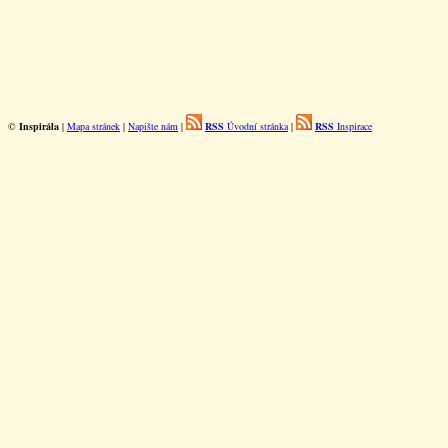
©
Inspirála
|
Mapa stránek
|
Napište nám
|
RSS
Úvodní stránka
|
RSS
Inspirace