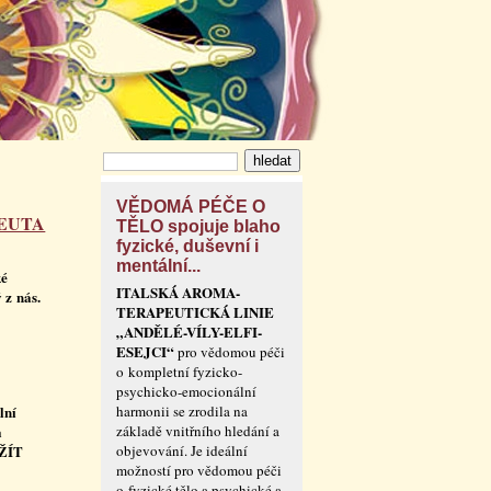
VĚDOMÁ PÉČE O
PEUTA
TĚLO spojuje blaho
fyzické, duševní i
mentální...
ké
ITALSKÁ AROMA-
 z nás.
TERAPEUTICKÁ LINIE
„ANDĚLÉ-VÍLY-ELFI-
ESEJCI“
pro vědomou péči
o kompletní fyzicko-
psychicko-emocionální
lní
harmonii se zrodila na
a
základě vnitřního hledání a
 ŽÍT
objevování. Je ideální
možností pro vědomou péči
o fyzické tělo a psychické a