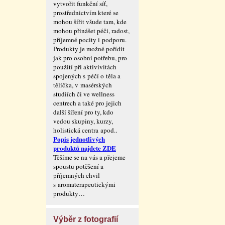
vytvořit funkční síť,
prostřednictvím které se
mohou šířit všude tam, kde
mohou přinášet péči, radost,
příjemné pocity i podporu.
Produkty je možné pořídit
jak pro osobní potřebu, pro
použití při aktivivitách
spojených s péčí o těla a
tělíčka, v masérských
studiích či ve wellness
centrech a také pro jejich
další šíření pro ty, kdo
vedou skupiny, kurzy,
holistická centra apod..
Popis jednotlivých
produktů najdete ZDE
Těšíme se na vás a přejeme
spoustu potěšení a
příjemných chvil
s aromaterape­utickými
produkty…
Výběr z fotografií