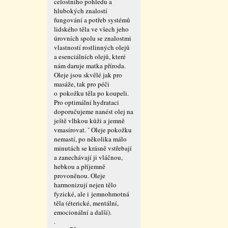
celostního pohledu a
hlubokých znalostí
fungování a potřeb systémů
lidského těla ve všech jeho
úrovních spolu se znalostmi
vlastností rostlinných olejů
a esenciálních olejů, které
nám daruje matka příroda.
Oleje jsou skvělé jak pro
masáže, tak pro péči
o pokožku těla po koupeli.
Pro optimální hydrataci
doporučujeme nanést olej na
ještě vlhkou kůži a jemně
vmasírovat. ˇ Oleje pokožku
nemastí, po několika málo
minutách se krásně vstřebají
a zanechávají ji vláčnou,
hebkou a příjemně
provoněnou. Oleje
harmonizují nejen tělo
fyzické, ale i jemnohmotná
těla (éterické, mentální,
emocionální a další).
.