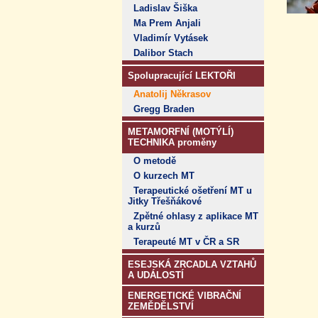
Ladislav Šiška
Ma Prem Anjali
Vladimír Vytásek
Dalibor Stach
Spolupracující LEKTOŘI
Anatolij Někrasov
Gregg Braden
METAMORFNÍ (MOTÝLÍ)
TECHNIKA proměny
O metodě
O kurzech MT
Terapeutické ošetření MT u
Jitky Třešňákové
Zpětné ohlasy z aplikace MT
a kurzů
Terapeuté MT v ČR a SR
ESEJSKÁ ZRCADLA VZTAHŮ
A UDÁLOSTÍ
ENERGETICKÉ VIBRAČNÍ
ZEMĚDĚLSTVÍ