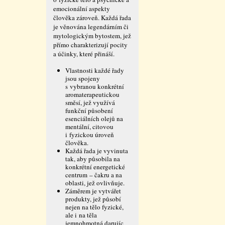
emocionální aspekty
člověka zároveň. Každá řada
je věnována legendárním či
mytologickým bytostem, jež
přímo charakterizují pocity
a účinky, které přináší.
Vlastnosti každé řady
jsou spojeny
s vybranou konkrétní
aromaterapeutickou
směsí, jež využívá
funkční působení
esenciálních olejů na
mentální, citovou
i fyzickou úroveň
člověka.
Každá řada je vyvinuta
tak, aby působila na
konkrétní energetické
centrum – čakru a na
oblasti, jež ovlivňuje.
Záměrem je vytvářet
produkty, jež působí
nejen na tělo fyzické,
ale i na těla
jemnohmotná darujíc