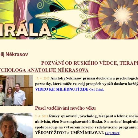
lij Někrasov
POZVÁNÍ OD RUSKÉHO VĚDCE, TERA
YCHOLOGA ANATOLIJE NĚKRASOVA
Anatolij Někrasov přináší duchovní a psychologic
15. 4. 2013
poznatky, které může ve svůj prospěch využít doslova každý
VIDEO KE SHLÉDNUTÍ ZDE
Celý článek
Posel vzdělávání nového věku
Ruský spisovatel, psycholog, terapeut a lektor, sociá
2. 4. 2013
aktivista, člen Svazu spisovatelů Ruska. S asociací Inspirál
spolupracuje na vytvoření nového vzdělávacího programu
VĚDOMÝ ŽIVOT a UMĚNÍ MILOVAT.
Celý článek