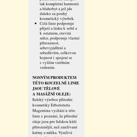
tak kompletní harmonii
a blahobyt a jež jde
daleko za pouhý
kosmetický výrobek.
Celá linie podporuje
přijetí a lásku k sobě a
k ostatním, otevírá
srdce, podporuje vlastní
přirozenost,
sebevyjádření a
sebedůvěru, celkovou
hojnost i spojení se
s vyšším vnitřním
vedením.
NOSNÝM PRODUKTEM
TÉTO KOUZELNÉ LINIE
JSOU TĚLOVÉ
A MASÁŽNÍ OLEJE:
Italský výrobce přírodní
kosmetiky Erboristeria
Magentina vychází u této
linie z poznání, že přírodní
oleje jsou pro lidskou kůži
přirozenější, než zaužívané
krémy a mléka. Využívá