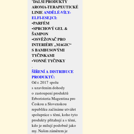
DALŠÍ PRODUKTY
"
AROMA-TERAPEUTICKÉ
LINIE
ANDĚLÉ-VÍLY-
ELFI-ESEJCI:
PARFÉM
•
SPRCHOVÝ GEL &
•
ŠAMPON
OSVĚŽOVAČ PRO
•
INTERIÉRY „MAGIC“
S BAMBUSOVÝMI
TYČINKAMI
VONNÉ TYČINKY
•
.
ŠÍŘENÍ A DISTRIBUCE
PRODUKTŮ:
Od r. 2017 spolu
s uzavřením dohody
o zastoupení produktů
Erboristeria Magentina pro
Českou a Slovenskou
republiku začínáme utvářet
spolupráce s těmi, koho tyto
produkty přitahují a s těmi,
kdo je milují podobně jako
my. Našim záměrem je