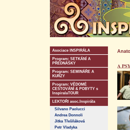
Asociace INSPIRÁLA
Anato
Program: SETKÁNÍ A
PŘEDNÁŠKY
A PS
Program: SEMINÁŘE A
KURZY
Program: VĚDOMÉ
CESTOVÁNÍ & POBYTY s
InspiralaTOUR
LEKTOŘI asoc.Inspirála
Silvano Paolucci
Andrea Donnoli
Jitka Třešňáková
Petr Vladyka