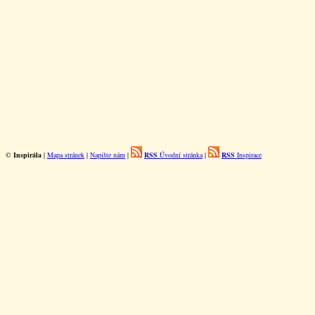
©
Inspirála
|
Mapa stránek
|
Napište nám
|
RSS
Úvodní stránka
|
RSS
Inspirace