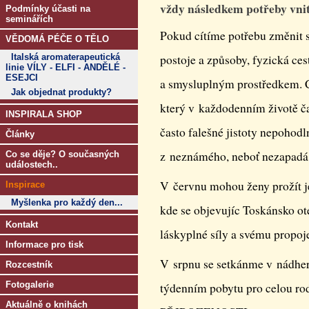
vždy následkem potřeby vnit
Podmínky účasti na
seminářích
Pokud cítíme potřebu změnit s
VĚDOMÁ PÉČE O TĚLO
Italská aromaterapeutická
postoje a způsoby, fyzická ce
linie VÍLY - ELFI - ANDĚLÉ -
ESEJCI
a smysluplným prostředkem. Ce
Jak objednat produkty?
který v každodenním životě čas
INSPIRALA SHOP
často falešné jistoty nepohod
Články
z neznámého, neboť nezapadá d
Co se děje? O současných
událostech..
V červnu mohou ženy prožít j
Inspirace
Myšlenka pro každý den...
kde se objevujíc Toskánsko ote
Kontakt
láskyplné síly a svému propoje
Informace pro tisk
V srpnu se setkánme v nádher
Rozcestník
Fotogalerie
týdenním pobytu pro cel
Aktuálně o knihách