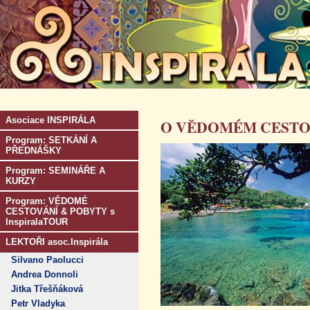
Asociace INSPIRÁLA
O VĚDOMÉM CESTOV
Program: SETKÁNÍ A
PŘEDNÁŠKY
Program: SEMINÁŘE A
KURZY
Program: VĚDOMÉ
CESTOVÁNÍ & POBYTY s
InspiralaTOUR
LEKTOŘI asoc.Inspirála
Silvano Paolucci
Andrea Donnoli
Jitka Třešňáková
Petr Vladyka