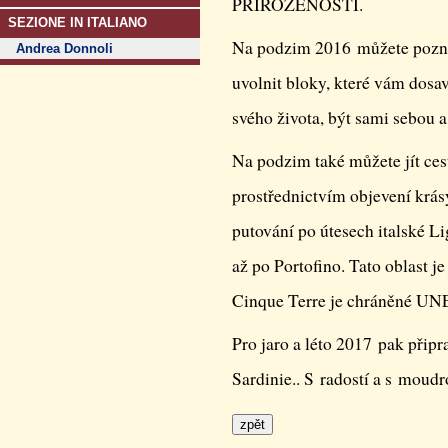
PŘIROZENOSTI.
SEZIONE IN ITALIANO
Na podzim 2016 můžete pozna
Andrea Donnoli
uvolnit bloky, které vám dosav
svého života, být sami sebou a
Na podzim také můžete jít ces
prostřednictvím objevení krá
putování po útesech italské Li
až po Portofino. Tato oblast j
Cinque Terre je chráněné UNE
Pro jaro a léto 2017 pak přip
Sardinie.. S radostí a s moudr