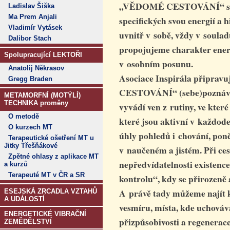
„VĚDOMÉ CESTOVÁNÍ“ spoj
Ladislav Šiška
Ma Prem Anjali
specifických svou energií a h
Vladimír Vytásek
uvnitř v sobě, vždy v soulad
Dalibor Stach
propojujeme charakter ene
Spolupracující LEKTOŘI
v osobním posunu.
Anatolij Někrasov
Asociace Inspirála připrav
Gregg Braden
CESTOVÁNÍ“ (sebe)poznávac
METAMORFNÍ (MOTÝLÍ)
TECHNIKA proměny
vyvádí ven z rutiny, ve které
O metodě
které jsou aktivní v každod
O kurzech MT
úhly pohledů i chování, pon
Terapeutické ošetření MT u
Jitky Třešňákové
v naučeném a jistém.
Při ce
Zpětné ohlasy z aplikace MT
nepředvídatelnosti existence
a kurzů
Terapeuté MT v ČR a SR
kontrolu“, kdy se přirozeně 
A právě tady můžeme najít k
ESEJSKÁ ZRCADLA VZTAHŮ
A UDÁLOSTÍ
vesmíru, místa, kde uchovává
ENERGETICKÉ VIBRAČNÍ
přizpůsobivosti a regenerace
ZEMĚDĚLSTVÍ