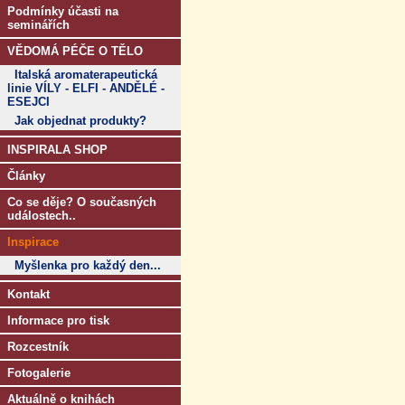
Podmínky účasti na
seminářích
VĚDOMÁ PÉČE O TĚLO
Italská aromaterapeutická
linie VÍLY - ELFI - ANDĚLÉ -
ESEJCI
Jak objednat produkty?
INSPIRALA SHOP
Články
Co se děje? O současných
událostech..
Inspirace
Myšlenka pro každý den...
Kontakt
Informace pro tisk
Rozcestník
Fotogalerie
Aktuálně o knihách