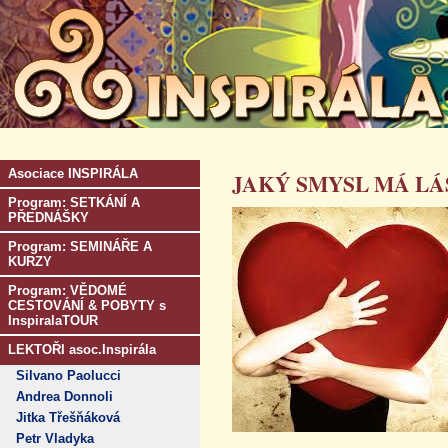
Asociace INSPIRÁLA
JAKÝ SMYSL MÁ LÁ
Program: SETKÁNÍ A
PŘEDNÁŠKY
Program: SEMINÁŘE A
KURZY
Program: VĚDOMÉ
CESTOVÁNÍ & POBYTY s
InspiralaTOUR
LEKTOŘI asoc.Inspirála
Silvano Paolucci
Andrea Donnoli
Jitka Třešňáková
Petr Vladyka