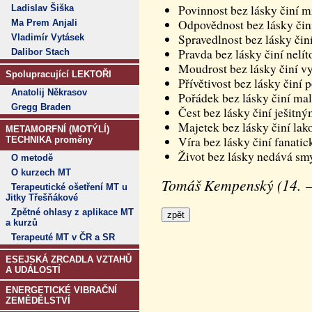
Povinnost bez lásky činí 
Ladislav Šiška
Odpovědnost bez lásky či
Ma Prem Anjali
Spravedlnost bez lásky čin
Vladimír Vytásek
Pravda bez lásky činí nelít
Dalibor Stach
Moudrost bez lásky činí v
Spolupracující LEKTOŘI
Přívětivost bez lásky činí
Anatolij Někrasov
Pořádek bez lásky činí ma
Gregg Braden
Čest bez lásky činí ješitný
Majetek bez lásky činí la
METAMORFNÍ (MOTÝLÍ)
Víra bez lásky činí fanati
TECHNIKA proměny
Život bez lásky nedává smy
O metodě
O kurzech MT
Tomáš Kempenský (14. – 
Terapeutické ošetření MT u
Jitky Třešňákové
Zpětné ohlasy z aplikace MT
a kurzů
Terapeuté MT v ČR a SR
ESEJSKÁ ZRCADLA VZTAHŮ
A UDÁLOSTÍ
ENERGETICKÉ VIBRAČNÍ
ZEMĚDĚLSTVÍ