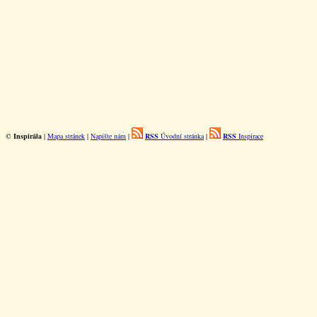
©
Inspirála
|
Mapa stránek
|
Napište nám
|
RSS
Úvodní stránka
|
RSS
Inspirace