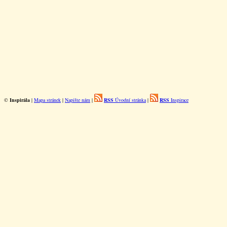
©
Inspirála
|
Mapa stránek
|
Napište nám
|
RSS
Úvodní stránka
|
RSS
Inspirace