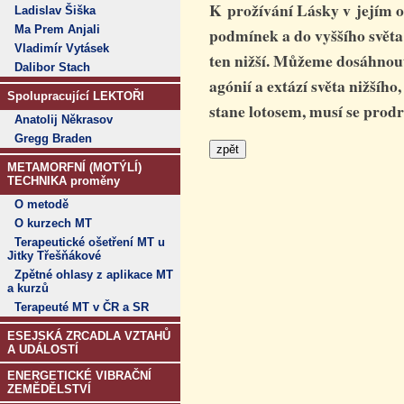
K prožívání Lásky v jejím 
Ladislav Šiška
Ma Prem Anjali
podmínek a do vyššího světa
Vladimír Vytásek
ten nižší. Můžeme dosáhnout 
Dalibor Stach
agónií a extází světa nižšího,
Spolupracující LEKTOŘI
stane lotosem, musí se pro
Anatolij Někrasov
Gregg Braden
METAMORFNÍ (MOTÝLÍ)
TECHNIKA proměny
O metodě
O kurzech MT
Terapeutické ošetření MT u
Jitky Třešňákové
Zpětné ohlasy z aplikace MT
a kurzů
Terapeuté MT v ČR a SR
ESEJSKÁ ZRCADLA VZTAHŮ
A UDÁLOSTÍ
ENERGETICKÉ VIBRAČNÍ
ZEMĚDĚLSTVÍ