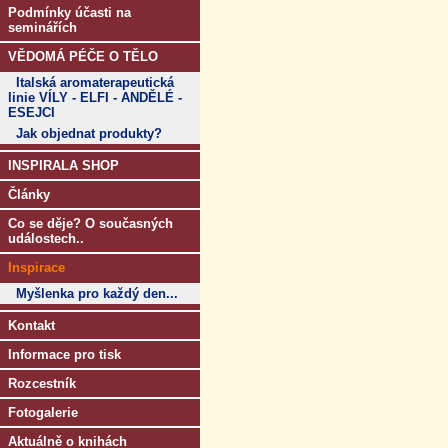
Podmínky účasti na
seminářích
VĚDOMÁ PÉČE O TĚLO
Italská aromaterapeutická
linie VÍLY - ELFI - ANDĚLÉ -
ESEJCI
Jak objednat produkty?
INSPIRALA SHOP
Články
Co se děje? O současných
událostech..
Inspirace
Myšlenka pro každý den...
Kontakt
Informace pro tisk
Rozcestník
Fotogalerie
Aktuálně o knihách