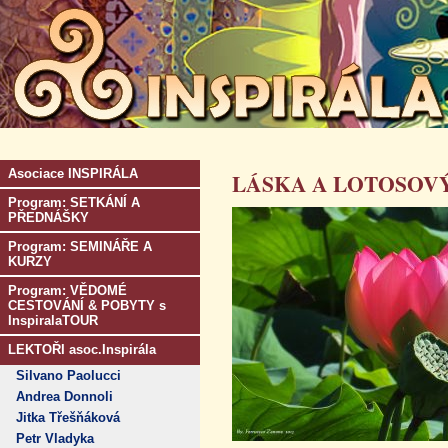
Asociace INSPIRÁLA
LÁSKA A LOTOSOVÝ
Program: SETKÁNÍ A
PŘEDNÁŠKY
Program: SEMINÁŘE A
KURZY
Program: VĚDOMÉ
CESTOVÁNÍ & POBYTY s
InspiralaTOUR
LEKTOŘI asoc.Inspirála
Silvano Paolucci
Andrea Donnoli
Jitka Třešňáková
Petr Vladyka