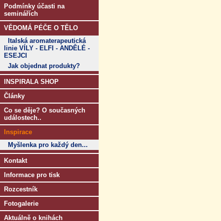
Podmínky účasti na
seminářích
VĚDOMÁ PÉČE O TĚLO
Italská aromaterapeutická
linie VÍLY - ELFI - ANDĚLÉ -
ESEJCI
Jak objednat produkty?
INSPIRALA SHOP
Články
Co se děje? O současných
událostech..
Inspirace
Myšlenka pro každý den...
Kontakt
Informace pro tisk
Rozcestník
Fotogalerie
Aktuálně o knihách