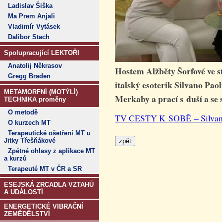
Ladislav Šiška
Ma Prem Anjali
Vladimír Vytásek
Dalibor Stach
Spolupracující LEKTOŘI
Anatolij Někrasov
Hostem Alžběty Šorfové ve st
Gregg Braden
italský esoterik Silvano Pao
METAMORFNÍ (MOTÝLÍ)
Merkaby a prací s duší a se
TECHNIKA proměny
O metodě
TV CESTY K SOBĚ – Silvano 
O kurzech MT
Terapeutické ošetření MT u
Jitky Třešňákové
Zpětné ohlasy z aplikace MT
a kurzů
Terapeuté MT v ČR a SR
ESEJSKÁ ZRCADLA VZTAHŮ
A UDÁLOSTÍ
ENERGETICKÉ VIBRAČNÍ
ZEMĚDĚLSTVÍ