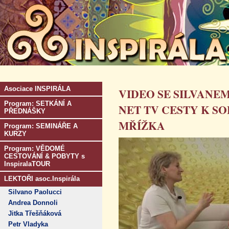
Asociace INSPIRÁLA
VIDEO SE SILVANEM
Program: SETKÁNÍ A
NET TV CESTY K SO
PŘEDNÁŠKY
MŘÍŽKA
Program: SEMINÁŘE A
KURZY
Program: VĚDOMÉ
CESTOVÁNÍ & POBYTY s
InspiralaTOUR
LEKTOŘI asoc.Inspirála
Silvano Paolucci
Andrea Donnoli
Jitka Třešňáková
Petr Vladyka