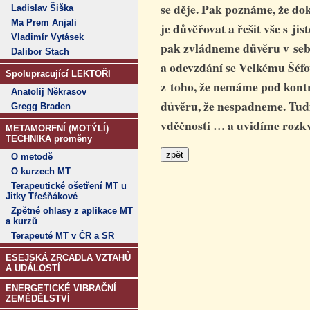
se děje. Pak poznáme, že do
Ladislav Šiška
Ma Prem Anjali
je důvěřovat a řešit vše s jis
Vladimír Vytásek
pak zvládneme důvěru v sebe 
Dalibor Stach
a odevzdání se Velkému Šéfov
Spolupracující LEKTOŘI
z toho, že nemáme pod kontr
Anatolij Někrasov
důvěru, že nespadneme. Tud
Gregg Braden
vděčnosti … a uvidíme rozk
METAMORFNÍ (MOTÝLÍ)
TECHNIKA proměny
O metodě
O kurzech MT
Terapeutické ošetření MT u
Jitky Třešňákové
Zpětné ohlasy z aplikace MT
a kurzů
Terapeuté MT v ČR a SR
ESEJSKÁ ZRCADLA VZTAHŮ
A UDÁLOSTÍ
ENERGETICKÉ VIBRAČNÍ
ZEMĚDĚLSTVÍ