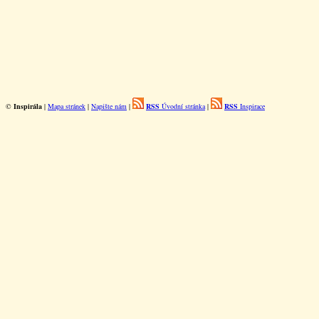
©
Inspirála
|
Mapa stránek
|
Napište nám
|
RSS
Úvodní stránka
|
RSS
Inspirace