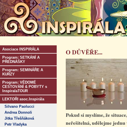
Asociace INSPIRÁLA
O DŮVĚŘE...
Program: SETKÁNÍ A
PŘEDNÁŠKY
Program: SEMINÁŘE A
KURZY
Program: VĚDOMÉ
CESTOVÁNÍ & POBYTY s
InspiralaTOUR
LEKTOŘI asoc.Inspirála
Silvano Paolucci
Andrea Donnoli
Pokud si myslíme, že situace
Jitka Třešňáková
neřešitelná, udělejme jednu 
Petr Vladyka