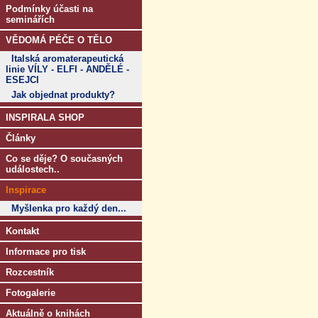
Podmínky účasti na
seminářích
VĚDOMÁ PÉČE O TĚLO
Italská aromaterapeutická
linie VÍLY - ELFI - ANDĚLÉ -
ESEJCI
Jak objednat produkty?
INSPIRALA SHOP
Články
Co se děje? O současných
událostech..
Inspirace
Myšlenka pro každý den...
Kontakt
Informace pro tisk
Rozcestník
Fotogalerie
Aktuálně o knihách