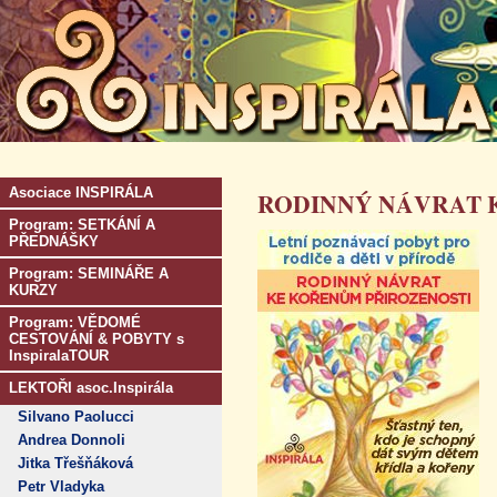
Asociace INSPIRÁLA
RODINNÝ NÁVRAT 
Program: SETKÁNÍ A
PŘEDNÁŠKY
Program: SEMINÁŘE A
KURZY
Program: VĚDOMÉ
CESTOVÁNÍ & POBYTY s
InspiralaTOUR
LEKTOŘI asoc.Inspirála
Silvano Paolucci
Andrea Donnoli
Jitka Třešňáková
Petr Vladyka