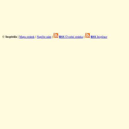
©
Inspirála
|
Mapa stránek
|
Napište nám
|
RSS
Úvodní stránka
|
RSS
Inspirace