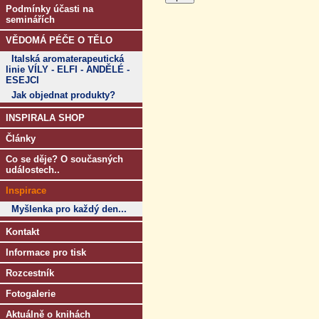
Podmínky účasti na
seminářích
VĚDOMÁ PÉČE O TĚLO
Italská aromaterapeutická
linie VÍLY - ELFI - ANDĚLÉ -
ESEJCI
Jak objednat produkty?
INSPIRALA SHOP
Články
Co se děje? O současných
událostech..
Inspirace
Myšlenka pro každý den...
Kontakt
Informace pro tisk
Rozcestník
Fotogalerie
Aktuálně o knihách