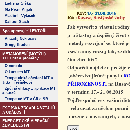
Ladislav Šiška
Ma Prem Anjali
Vladimír Vytásek
Dalibor Stach
Jak vytvořit z vlastní rodiny
Spolupracující LEKTOŘI
pro šťastný a úspěšný život 
Anatolij Někrasov
metody rozvíjení se, které p
Gregg Braden
všestranný rozvoj tak, že dítě
METAMORFNÍ (MOTÝLÍ)
čím chce být?
TECHNIKA proměny
O metodě
Odpovědi najdete a prožije
O kurzech MT
„občerstvujícím“ pobytu
R
Terapeutické ošetření MT u
PŘIROZENOSTI
na Rusavě
Jitky Třešňákové
Zpětné ohlasy z aplikace MT
v termínu 17.- 21.08.2015.
a kurzů
Pojďte společně s vašimi dětm
Terapeuté MT v ČR a SR
i relaxovat za účelem pozná
ESEJSKÁ ZRCADLA VZTAHŮ
A UDÁLOSTÍ
uložené v nás samých, v naš
ENERGETICKÉ VIBRAČNÍ
ZEMĚDĚLSTVÍ