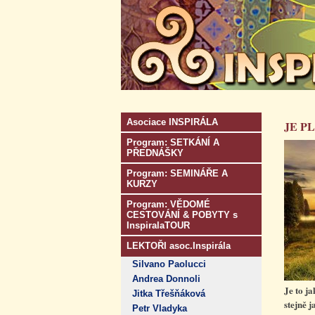
Asociace INSPIRÁLA
JE P
Program: SETKÁNÍ A
PŘEDNÁŠKY
Program: SEMINÁŘE A
KURZY
Program: VĚDOMÉ
CESTOVÁNÍ & POBYTY s
InspiralaTOUR
LEKTOŘI asoc.Inspirála
Silvano Paolucci
Andrea Donnoli
Je to j
Jitka Třešňáková
stejně 
Petr Vladyka