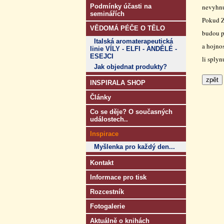
Podmínky účasti na
nevyhnu
seminářích
Pokud Z
VĚDOMÁ PÉČE O TĚLO
budou př
Italská aromaterapeutická
a hojno
linie VÍLY - ELFI - ANDĚLÉ -
ESEJCI
li sply
Jak objednat produkty?
INSPIRALA SHOP
Články
Co se děje? O současných
událostech..
Inspirace
Myšlenka pro každý den...
Kontakt
Informace pro tisk
Rozcestník
Fotogalerie
Aktuálně o knihách