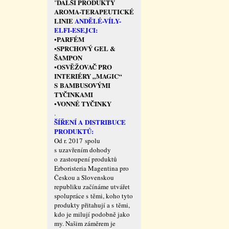
DALŠÍ PRODUKTY
"
AROMA-TERAPEUTICKÉ
LINIE
ANDĚLÉ-VÍLY-
ELFI-ESEJCI:
PARFÉM
•
SPRCHOVÝ GEL &
•
ŠAMPON
OSVĚŽOVAČ PRO
•
INTERIÉRY „MAGIC“
S BAMBUSOVÝMI
TYČINKAMI
VONNÉ TYČINKY
•
.
ŠÍŘENÍ A DISTRIBUCE
PRODUKTŮ:
Od r. 2017 spolu
s uzavřením dohody
o zastoupení produktů
Erboristeria Magentina pro
Českou a Slovenskou
republiku začínáme utvářet
spolupráce s těmi, koho tyto
produkty přitahují a s těmi,
kdo je milují podobně jako
my. Našim záměrem je