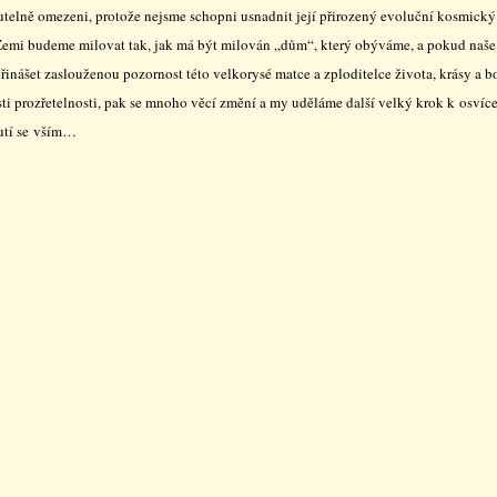
telně omezeni, protože nejsme schopni usnadnit její přirozený evoluční kosmický
emi budeme milovat tak, jak má být milován „dům“, který obýváme, a pokud naše
inášet zaslouženou pozornost této velkorysé matce a zploditelce života, krásy a b
sti prozřetelnosti, pak se mnoho věcí změní a my uděláme další velký krok k osvíc
nutí se vším…