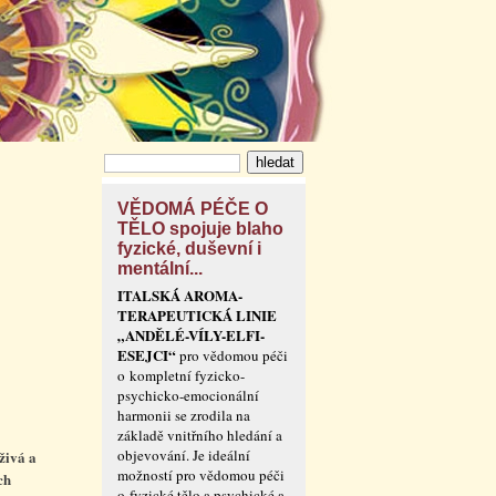
VĚDOMÁ PÉČE O
TĚLO spojuje blaho
fyzické, duševní i
mentální...
ITALSKÁ AROMA-
TERAPEUTICKÁ LINIE
„ANDĚLÉ-VÍLY-ELFI-
ESEJCI“
pro vědomou péči
o kompletní fyzicko-
psychicko-emocionální
harmonii se zrodila na
základě vnitřního hledání a
objevování. Je ideální
živá a
možností pro vědomou péči
ch
o fyzické tělo a psychické a