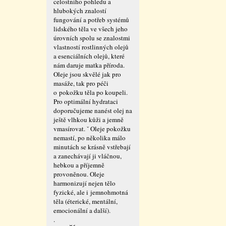
celostního pohledu a
hlubokých znalostí
fungování a potřeb systémů
lidského těla ve všech jeho
úrovních spolu se znalostmi
vlastností rostlinných olejů
a esenciálních olejů, které
nám daruje matka příroda.
Oleje jsou skvělé jak pro
masáže, tak pro péči
o pokožku těla po koupeli.
Pro optimální hydrataci
doporučujeme nanést olej na
ještě vlhkou kůži a jemně
vmasírovat. ˇ Oleje pokožku
nemastí, po několika málo
minutách se krásně vstřebají
a zanechávají ji vláčnou,
hebkou a příjemně
provoněnou. Oleje
harmonizují nejen tělo
fyzické, ale i jemnohmotná
těla (éterické, mentální,
emocionální a další).
.