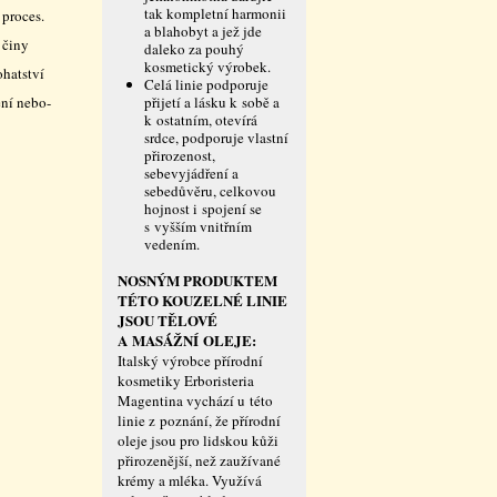
tak kompletní harmonii
 proces.
a blahobyt a jež jde
 činy
daleko za pouhý
kosmetický výrobek.
ohatství
Celá linie podporuje
ení nebo-
přijetí a lásku k sobě a
k ostatním, otevírá
srdce, podporuje vlastní
přirozenost,
sebevyjádření a
sebedůvěru, celkovou
hojnost i spojení se
s vyšším vnitřním
vedením.
NOSNÝM PRODUKTEM
TÉTO KOUZELNÉ LINIE
JSOU TĚLOVÉ
A MASÁŽNÍ OLEJE:
Italský výrobce přírodní
kosmetiky Erboristeria
Magentina vychází u této
linie z poznání, že přírodní
oleje jsou pro lidskou kůži
přirozenější, než zaužívané
krémy a mléka. Využívá