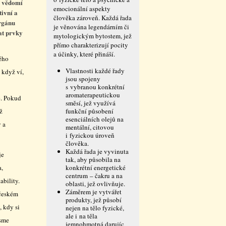
á vědomí
emocionální aspekty
tivní a
člověka zároveň. Každá řada
orgánu
je věnována legendárním či
at prvky
mytologickým bytostem, jež
přímo charakterizují pocity
a účinky, které přináší.
ého
Vlastnosti každé řady
 když ví,
jsou spojeny
s vybranou konkrétní
aromaterapeutickou
é. Pokud
směsí, jež využívá
ž
funkční působení
esenciálních olejů na
 a
mentální, citovou
i fyzickou úroveň
člověka.
Každá řada je vyvinuta
je
tak, aby působila na
a,
konkrétní energetické
centrum – čakru a na
ability.
oblasti, jež ovlivňuje.
Záměrem je vytvářet
 českém
produkty, jež působí
, kdy si
nejen na tělo fyzické,
ale i na těla
jsme
jemnohmotná darujíc