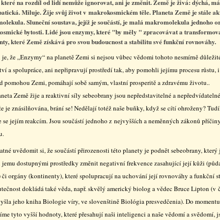
 které na rozdíl od lidí nemůže ignorovat, ani je změnit. Země je živá: dýchá, m
patická. Miluje. Žije svůj život v makrokosmickém těle. Planeta Země je stále ak
olekula. Sluneční soustava, jejíž je součástí, je malá makromolekula jednoho 
smické bytosti. Lidé jsou enzymy, které "by měly " zpracovávat a transformov
nty, které Země získává pro svou budoucnost a stabilitu své funkční rovnováhy.
 je, že „Enzymy“ na planetě Zemi si nejsou vůbec vědomi tohoto nesmírně důležit
tví a spolupráce, ani nepřipravují prostředí tak, aby pomohli jejímu procesu růstu, i
d pomohou Zemi, pomáhají sobě samým, vlastní prosperitě a zdravému životu..
aneta Země žije a reaktivní síly sebeobrany jsou nepředstavitelné a nepředvídateln
e je znásilňována, brání se! Nedělají totéž naše buňky, když se cítí ohroženy? Tudí
 se jejím reakcím. Jsou součástí jednoho z nejvyšších a neměnných zákonů příčiny
u.
atné uvědomit si, že součástí přirozenosti této planety je podnět sebeobrany, který 
 jemu dostupnými prostředky změnit negativní frekvence zasahující její kůži (půd
 či orgány (kontinenty), které spolupracují na uchování její rovnováhy a funkční st
utečnost dokládá také věda, např. skvělý americký biolog a vědec Bruce Lipton (v
vyšla jeho kniha Biologie víry, ve slovenštině Biológia presvedčenia). Do momentu
me tyto vyšší hodnoty, které přesahují naši inteligenci a naše vědomí a svědomí, 