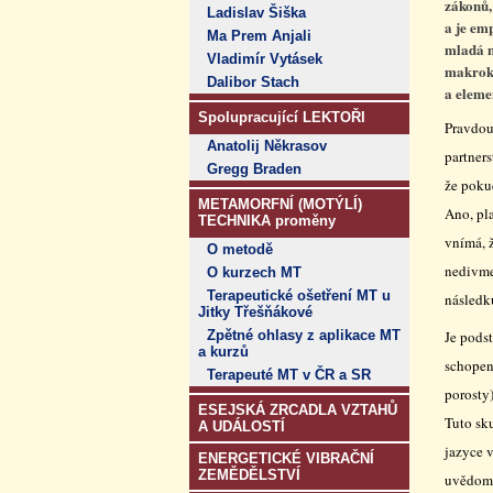
zákonů,
Ladislav Šiška
a je em
Ma Prem Anjali
mladá m
Vladimír Vytásek
makroko
Dalibor Stach
a eleme
Spolupracující LEKTOŘI
Pravdou
Anatolij Někrasov
partners
Gregg Braden
že poku
METAMORFNÍ (MOTÝLÍ)
Ano, pl
TECHNIKA proměny
vnímá, ž
O metodě
nedivme
O kurzech MT
Terapeutické ošetření MT u
následk
Jitky Třešňákové
Zpětné ohlasy z aplikace MT
Je podst
a kurzů
schopen
Terapeuté MT v ČR a SR
porosty)
ESEJSKÁ ZRCADLA VZTAHŮ
Tuto sk
A UDÁLOSTÍ
jazyce 
ENERGETICKÉ VIBRAČNÍ
ZEMĚDĚLSTVÍ
uvědomí