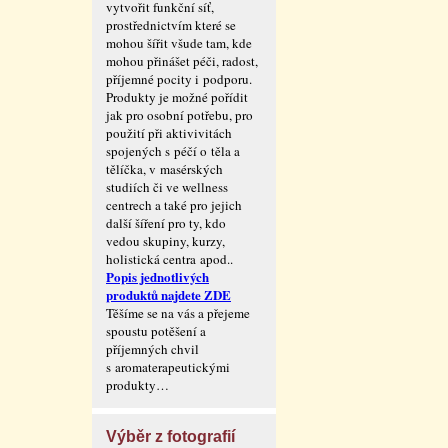
vytvořit funkční síť,
prostřednictvím které se
mohou šířit všude tam, kde
mohou přinášet péči, radost,
příjemné pocity i podporu.
Produkty je možné pořídit
jak pro osobní potřebu, pro
použití při aktivivitách
spojených s péčí o těla a
tělíčka, v masérských
studiích či ve wellness
centrech a také pro jejich
další šíření pro ty, kdo
vedou skupiny, kurzy,
holistická centra apod..
Popis jednotlivých
produktů najdete ZDE
Těšíme se na vás a přejeme
spoustu potěšení a
příjemných chvil
s aromaterape­utickými
produkty…
Výběr z fotografií