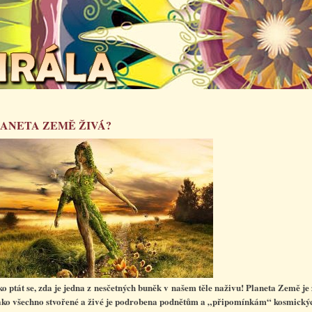
LANETA ZEMĚ ŽIVÁ?
ako ptát se, zda je jedna z nesčetných buněk v našem těle naživu! Planeta Země je 
jako všechno stvořené a živé je podrobena podnětům a „připomínkám“ kosmický