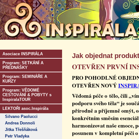
Asociace INSPIRÁLA
Jak objednat produk
Program: SETKÁNÍ A
OTEVŘEN PRVNÍ IN
PŘEDNÁŠKY
PRO POHODLNÉ OBJEDNÁN
Program: SEMINÁŘE A
KURZY
OTEVŘEN NOVÝ
INSPIR
Program: VĚDOMÉ
Vědomá péče o tělo, čili „ví
CESTOVÁNÍ & POBYTY s
InspiralaTOUR
podporu svého těla“ je souč
LEKTOŘI asoc.Inspirála
přírodně a příjemně omýt, oš
konkrétním směsím esenciáln
Silvano Paolucci
Andrea Donnoli
harmonizovat naše emoce, po
Jitka Třešňáková
posunem v kompletní péči o s
Petr Vladyka