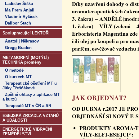
Díky uzavření dohody o dist
Ladislav Šiška
aromaterapeutických čakrov
Ma Prem Anjali
Vladimír Vytásek
3. čakra) – ANDĚLÉ(modrá- 
Dalibor Stach
1. čakra) – VÍLY (zelená – 
Erboristeria Magentina zde n
Spolupracující LEKTOŘI
čili olej po koupeli a pro ma
Anatolij Někrasov
parfém, osvěžovač vzduchu 
Gregg Braden
METAMORFNÍ (MOTÝLÍ)
TECHNIKA proměny
O metodě
O kurzech MT
Terapeutické ošetření MT u
Jitky Třešňákové
Zpětné ohlasy z aplikace MT
JAK OBJEDNAT?
a kurzů
Terapeuté MT v ČR a SR
OD DUBNA r.2017 JE P
OBJEDNÁŃÍ SI NOVÝ E-
ESEJSKÁ ZRCADLA VZTAHŮ
A UDÁLOSTÍ
PRODUKTY AROMA-TE
ENERGETICKÉ VIBRAČNÍ
VÍLY-ELFI-ESEJCI“:
ZEMĚDĚLSTVÍ