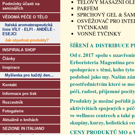
TĚLOVÝ MASÁŽNÍ OLE
Podmínky účasti na
PARFÉM
seminářích
SPRCHOVÝ GEL & ŠA
VĚDOMÁ PÉČE O TĚLO
OSVĚŽOVAČ PRO INTE
Italská aromaterapeutická
TYČINKAMI
linie VÍLY - ELFI - ANDĚLÉ -
VONNÉ TYČINKY
ESEJCI
Jak objednat produkty?
ŠÍŘENÍ A DISTRIBUCE 
INSPIRALA SHOP
Od r. 2017 spolu s uzavřen
Články
Erboristeria Magentina pro
Inspirace
spolupráce s těmi, koho tyto
podobně jako my. Našim zámě
Myšlenka pro každý den...
prostřednictvím které se mo
Kontakt
péči, radost, příjemné pocit
Informace pro tisk
Produkty je možné pořídit ja
Rozcestník
aktivivitách spojených s péčí
Fotogalerie
ve wellness centrech a také p
Aktuálně o knihách
skupiny, kurzy, holistická c
SEZIONE IN ITALIANO
CENY PRODUKTŮ MO a VO 