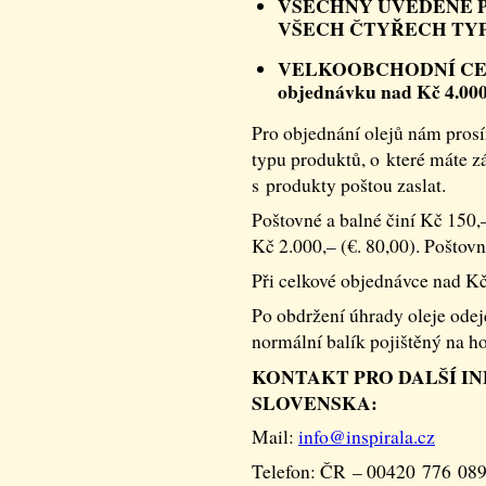
VŠECHNY UVEDENÉ P
VŠECH ČTYŘECH TY
VELKOOBCHODNÍ CENY –
objednávku nad Kč 4.000,
Pro objednání olejů nám prosí
typu produktů, o které máte 
s produkty poštou zaslat.
Poštovné a balné činí Kč 150,–
Kč 2.000,– (€. 80,00). Poštovn
Při celkové objednávce nad Kč
Po obdržení úhrady oleje ode
normální balík pojištěný na h
KONTAKT PRO DALŠÍ I
SLOVENSKA:
Mail:
info@
inspirala.cz
Telefon: ČR – 00420 776 08