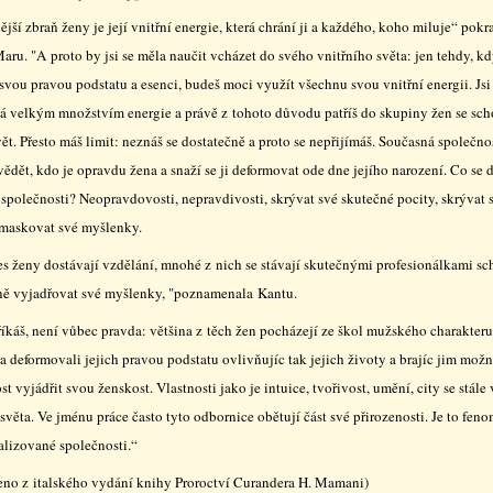
ější zbraň ženy je její vnitřní energie, která chrání ji a každého, koho miluje“ pokr
ru. "A proto by jsi se měla naučit vcházet do svého vnitřního světa: jen tehdy, k
svou pravou podstatu a esenci, budeš moci využít všechnu svou vnitřní energii. Jsi 
á velkým množstvím energie a právě z tohoto důvodu patříš do skupiny žen se sch
ět. Přesto máš limit: neznáš se dostatečně a proto se nepřijímáš. Současná společno
ědět, kdo je opravdu žena a snaží se ji deformovat ode dne jejího narození. Co se 
společnosti? Neopravdovosti, nepravdivosti, skrývat své skutečné pocity, skrývat 
 maskovat své myšlenky.
es ženy dostávají vzdělání, mnohé z nich se stávají skutečnými profesionálkami s
ě vyjadřovat své myšlenky, "poznamenala Kantu.
říkáš, není vůbec pravda: většina z těch žen pocházejí ze škol mužského charakteru
 a deformovali jejich pravou podstatu ovlivňujíc tak jejich životy a brajíc jim možn
t vyjádřit svou ženskost. Vlastnosti jako je intuice, tvořivost, umění, city se stále
 světa. Ve jménu práce často tyto odbornice obětují část své přirozenosti. Je to fen
alizované společnosti.“
ženo z italského vydání knihy Proroctví Curandera H. Mamani)