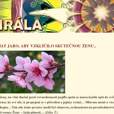
AT JARO, ABY VZKLÍČILO SKUTEČNOU ŽENU..
ženy, na vlně dnešní jarní rovnodennosti pojďte spolu se mnou každá zpět do své
kráse, ke své síle, k propojení se s přírodou a jejímy rytmi… Mluvme méně a víc
hejme…Tak aby tento prostor mohl být obnoven, zrekonstruován prostřednictví
ší esence Ženy – láskyplnosti…
(Jitka T.)