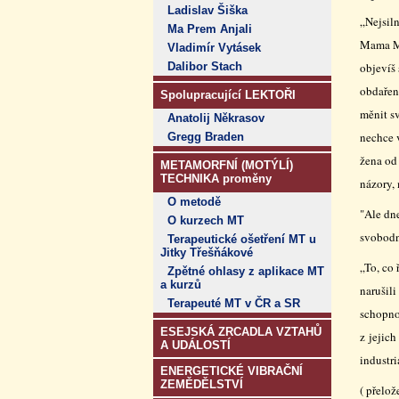
Ladislav Šiška
„Nejsiln
Ma Prem Anjali
Mama Ma
Vladimír Vytásek
Dalibor Stach
objevíš 
obdařen
Spolupracující LEKTOŘI
měnit sv
Anatolij Někrasov
nechce v
Gregg Braden
žena od 
METAMORFNÍ (MOTÝLÍ)
TECHNIKA proměny
názory,
O metodě
"Ale dn
O kurzech MT
svobodn
Terapeutické ošetření MT u
Jitky Třešňákové
„To, co 
Zpětné ohlasy z aplikace MT
a kurzů
narušili
Terapeuté MT v ČR a SR
schopnos
ESEJSKÁ ZRCADLA VZTAHŮ
z jejich
A UDÁLOSTÍ
industri
ENERGETICKÉ VIBRAČNÍ
ZEMĚDĚLSTVÍ
( přelo