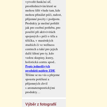
vytvořit funkční síť,
prostřednictvím které se
mohou šířit všude tam, kde
mohou přinášet péči, radost,
příjemné pocity i podporu.
Produkty je možné pořídit
jak pro osobní potřebu, pro
použití při aktivivitách
spojených s péčí o těla a
tělíčka, v masérských
studiích či ve wellness
centrech a také pro jejich
další šíření pro ty, kdo
vedou skupiny, kurzy,
holistická centra apod..
Popis jednotlivých
produktů najdete ZDE
Těšíme se na vás a přejeme
spoustu potěšení a
příjemných chvil
s aromaterape­utickými
produkty…
Výběr z fotografií