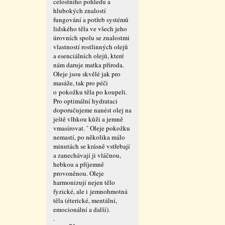
celostního pohledu a
hlubokých znalostí
fungování a potřeb systémů
lidského těla ve všech jeho
úrovních spolu se znalostmi
vlastností rostlinných olejů
a esenciálních olejů, které
nám daruje matka příroda.
Oleje jsou skvělé jak pro
masáže, tak pro péči
o pokožku těla po koupeli.
Pro optimální hydrataci
doporučujeme nanést olej na
ještě vlhkou kůži a jemně
vmasírovat. ˇ Oleje pokožku
nemastí, po několika málo
minutách se krásně vstřebají
a zanechávají ji vláčnou,
hebkou a příjemně
provoněnou. Oleje
harmonizují nejen tělo
fyzické, ale i jemnohmotná
těla (éterické, mentální,
emocionální a další).
.