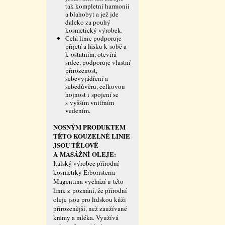
tak kompletní harmonii
a blahobyt a jež jde
daleko za pouhý
kosmetický výrobek.
Celá linie podporuje
přijetí a lásku k sobě a
k ostatním, otevírá
srdce, podporuje vlastní
přirozenost,
sebevyjádření a
sebedůvěru, celkovou
hojnost i spojení se
s vyšším vnitřním
vedením.
NOSNÝM PRODUKTEM
TÉTO KOUZELNÉ LINIE
JSOU TĚLOVÉ
A MASÁŽNÍ OLEJE:
Italský výrobce přírodní
kosmetiky Erboristeria
Magentina vychází u této
linie z poznání, že přírodní
oleje jsou pro lidskou kůži
přirozenější, než zaužívané
krémy a mléka. Využívá