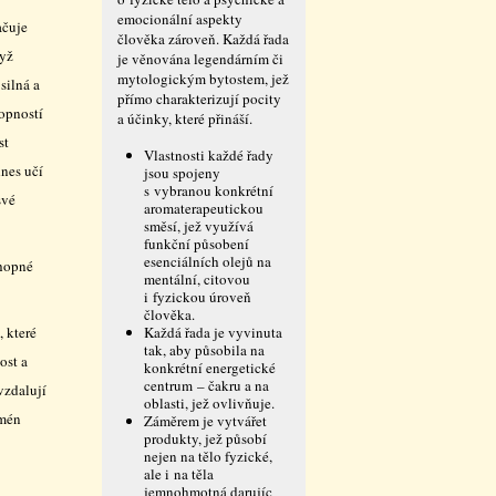
emocionální aspekty
ačuje
člověka zároveň. Každá řada
dyž
je věnována legendárním či
mytologickým bytostem, jež
silná a
přímo charakterizují pocity
opností
a účinky, které přináší.
st
Vlastnosti každé řady
dnes učí
jsou spojeny
s vybranou konkrétní
své
aromaterapeutickou
směsí, jež využívá
funkční působení
esenciálních olejů na
chopné
mentální, citovou
i fyzickou úroveň
člověka.
, které
Každá řada je vyvinuta
tak, aby působila na
ost a
konkrétní energetické
centrum – čakru a na
 vzdalují
oblasti, jež ovlivňuje.
omén
Záměrem je vytvářet
produkty, jež působí
nejen na tělo fyzické,
ale i na těla
jemnohmotná darujíc