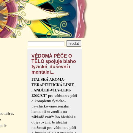
VĚDOMÁ PÉČE O
TĚLO spojuje blaho
fyzické, duševní i
mentální...
ITALSKÁ AROMA-
TERAPEUTICKÁ LINIE
„ANDĚLÉ-VÍLY-ELFI-
ESEJCI“
pro vědomou péči
o kompletní fyzicko-
psychicko-emocionální
harmonii se zrodila na
ho nitra,
základě vnitřního hledání a
e
objevování. Je ideální
m té
možností pro vědomou péči
o fyzické tělo a psychické a