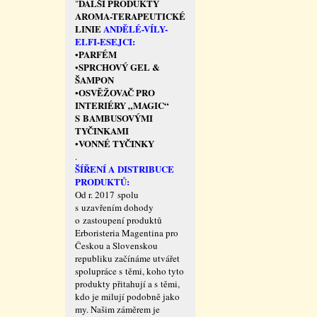
DALŠÍ PRODUKTY
"
AROMA-TERAPEUTICKÉ
LINIE
ANDĚLÉ-VÍLY-
ELFI-ESEJCI:
PARFÉM
•
SPRCHOVÝ GEL &
•
ŠAMPON
OSVĚŽOVAČ PRO
•
INTERIÉRY „MAGIC“
S BAMBUSOVÝMI
TYČINKAMI
VONNÉ TYČINKY
•
.
ŠÍŘENÍ A DISTRIBUCE
PRODUKTŮ:
Od r. 2017 spolu
s uzavřením dohody
o zastoupení produktů
Erboristeria Magentina pro
Českou a Slovenskou
republiku začínáme utvářet
spolupráce s těmi, koho tyto
produkty přitahují a s těmi,
kdo je milují podobně jako
my. Našim záměrem je