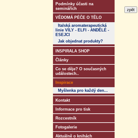
Podmínky účasti na
seminářích
VĚDOMÁ PÉČE O TĚLO
Italská aromaterapeutická
linie VÍLY - ELFI - ANDĚLÉ -
ESEJCI
Jak objednat produkty?
INSPIRALA SHOP
Články
Co se děje? O současných
událostech..
Inspirace
Myšlenka pro každý den...
Kontakt
Informace pro tisk
Rozcestník
Fotogalerie
Aktuálně o knihách