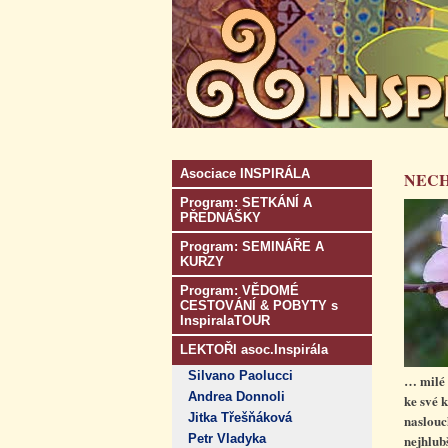
Asociace INSPIRÁLA
NECH
Program: SETKÁNÍ A
PŘEDNÁŠKY
Program: SEMINÁŘE A
KURZY
Program: VĚDOMÉ
CESTOVÁNÍ & POBYTY s
InspiralaTOUR
LEKTOŘI asoc.Inspirála
Silvano Paolucci
… milé 
Andrea Donnoli
ke své 
Jitka Třešňáková
naslouc
Petr Vladyka
nejhlub