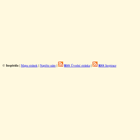
©
Inspirála
|
Mapa stránek
|
Napište nám
|
RSS
Úvodní stránka
|
RSS
Inspirace