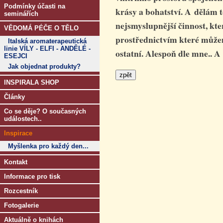
Podmínky účasti na
krásy a bohatství. A dělám to
seminářích
nejsmyslupnější činnost, kt
VĚDOMÁ PÉČE O TĚLO
prostřednictvím které můžem
Italská aromaterapeutická
linie VÍLY - ELFI - ANDĚLÉ -
ostatní. Alespoň dle mne.. 
ESEJCI
Jak objednat produkty?
INSPIRALA SHOP
Články
Co se děje? O současných
událostech..
Inspirace
Myšlenka pro každý den...
Kontakt
Informace pro tisk
Rozcestník
Fotogalerie
Aktuálně o knihách