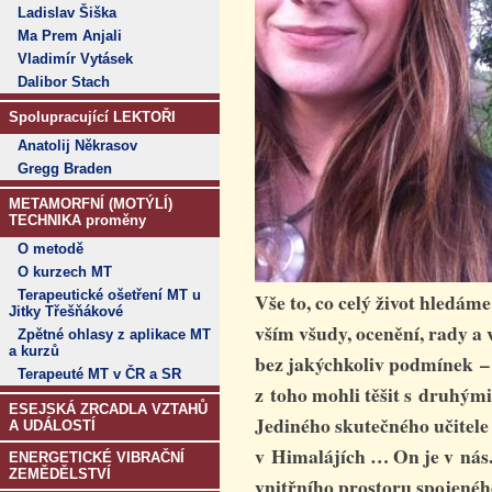
Ladislav Šiška
Ma Prem Anjali
Vladimír Vytásek
Dalibor Stach
Spolupracující LEKTOŘI
Anatolij Někrasov
Gregg Braden
METAMORFNÍ (MOTÝLÍ)
TECHNIKA proměny
O metodě
O kurzech MT
Terapeutické ošetření MT u
Vše to, co celý život hledáme
Jitky Třešňákové
vším všudy, ocenění, rady a 
Zpětné ohlasy z aplikace MT
a kurzů
bez jakýchkoliv podmínek – 
Terapeuté MT v ČR a SR
z toho mohli těšit s druhými
ESEJSKÁ ZRCADLA VZTAHŮ
Jediného skutečného učitele 
A UDÁLOSTÍ
v Himalájích … On je v nás
ENERGETICKÉ VIBRAČNÍ
ZEMĚDĚLSTVÍ
vnitřního prostoru spojeného