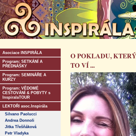
Asociace INSPIRÁLA
O POKLADU, KTER
Program: SETKÁNÍ A
TO VÍ ...
PŘEDNÁŠKY
Program: SEMINÁŘE A
KURZY
Program: VĚDOMÉ
CESTOVÁNÍ & POBYTY s
InspiralaTOUR
LEKTOŘI asoc.Inspirála
Silvano Paolucci
Andrea Donnoli
Jitka Třešňáková
Petr Vladyka