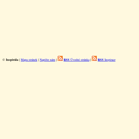
©
Inspirála
|
Mapa stránek
|
Napište nám
|
RSS
Úvodní stránka
|
RSS
Inspirace