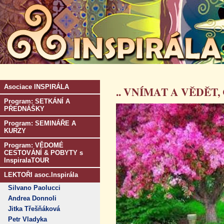
Asociace INSPIRÁLA
.. VNÍMAT A VĚDĚT
Program: SETKÁNÍ A
PŘEDNÁŠKY
Program: SEMINÁŘE A
KURZY
Program: VĚDOMÉ
CESTOVÁNÍ & POBYTY s
InspiralaTOUR
LEKTOŘI asoc.Inspirála
Silvano Paolucci
Andrea Donnoli
Jitka Třešňáková
Petr Vladyka