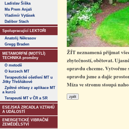
Ladislav Šiška
Ma Prem Anjali
Vladimír Vytásek
Dalibor Stach
Spolupracující LEKTOŘI
Anatolij Někrasov
Gregg Braden
ŽÍT neznamená přijmat všechn
METAMORFNÍ (MOTÝLÍ)
TECHNIKA proměny
zbytečností, obětovat. Ujasně
O metodě
opravdu chceme. Vytvořme si
O kurzech MT
opravdu jsme a dajíc prostor 
Terapeutické ošetření MT u
Jitky Třešňákové
Míza ve stromu stoupá nahor
Zpětné ohlasy z aplikace MT
a kurzů
Terapeuté MT v ČR a SR
ESEJSKÁ ZRCADLA VZTAHŮ
A UDÁLOSTÍ
ENERGETICKÉ VIBRAČNÍ
ZEMĚDĚLSTVÍ