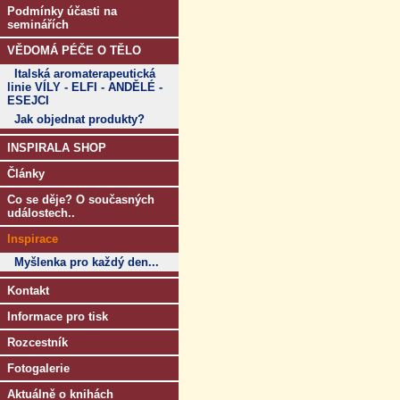
Podmínky účasti na
seminářích
VĚDOMÁ PÉČE O TĚLO
Italská aromaterapeutická
linie VÍLY - ELFI - ANDĚLÉ -
ESEJCI
Jak objednat produkty?
INSPIRALA SHOP
Články
Co se děje? O současných
událostech..
Inspirace
Myšlenka pro každý den...
Kontakt
Informace pro tisk
Rozcestník
Fotogalerie
Aktuálně o knihách