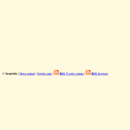
©
Inspirála
|
Mapa stránek
|
Napište nám
|
RSS
Úvodní stránka
|
RSS
Inspirace