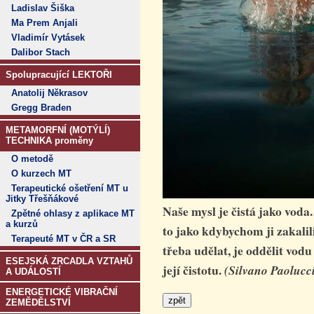
Ladislav Šiška
Ma Prem Anjali
Vladimír Vytásek
Dalibor Stach
Spolupracující LEKTOŘI
Anatolij Někrasov
Gregg Braden
METAMORFNÍ (MOTÝLÍ)
TECHNIKA proměny
O metodě
O kurzech MT
Terapeutické ošetření MT u
Jitky Třešňákové
Naše mysl je čistá jako voda
Zpětné ohlasy z aplikace MT
a kurzů
to jako kdybychom ji zakalil
Terapeuté MT v ČR a SR
třeba udělat, je oddělit vod
ESEJSKÁ ZRCADLA VZTAHŮ
její čistotu.
(Silvano Paolucc
A UDÁLOSTÍ
ENERGETICKÉ VIBRAČNÍ
ZEMĚDĚLSTVÍ