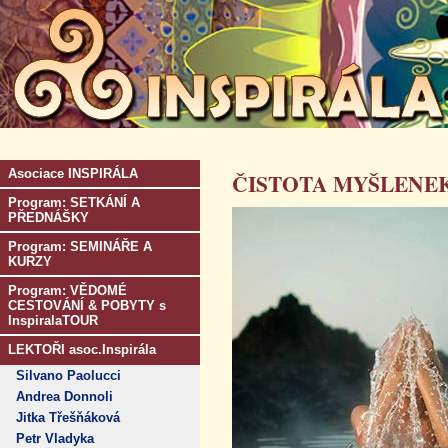
Asociace INSPIRÁLA
ČISTOTA MYŠLENEK.
Program: SETKÁNÍ A
PŘEDNÁŠKY
Program: SEMINÁŘE A
KURZY
Program: VĚDOMÉ
CESTOVÁNÍ & POBYTY s
InspiralaTOUR
LEKTOŘI asoc.Inspirála
Silvano Paolucci
Andrea Donnoli
Jitka Třešňáková
Petr Vladyka