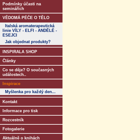
Podmínky účasti na
seminářích
VĚDOMÁ PÉČE O TĚLO
Italská aromaterapeutická
linie VÍLY - ELFI - ANDĚLÉ -
ESEJCI
Jak objednat produkty?
INSPIRALA SHOP
Články
Co se děje? O současných
událostech..
Inspirace
Myšlenka pro každý den...
Kontakt
Informace pro tisk
Rozcestník
Fotogalerie
Aktuálně o knihách