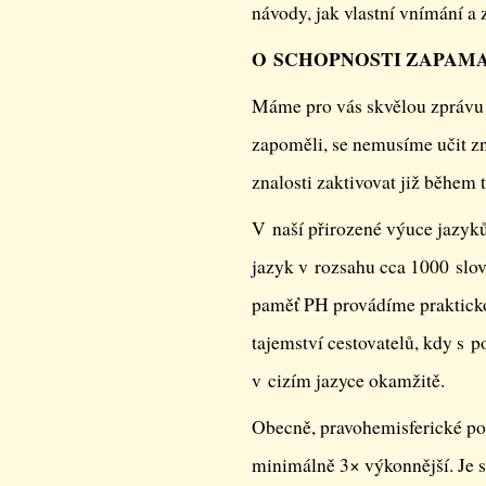
návody, jak vlastní vnímání a 
O SCHOPNOSTI ZAPAMA
Máme pro vás skvělou zprávu –
zapoměli, se nemusíme učit 
znalosti zaktivovat již během t
V naší přirozené výuce jazyků
jazyk v rozsahu cca 1000 slov
paměť PH provádíme prakticko
tajemství cestovatelů, kdy s
v cizím jazyce okamžitě.
Obecně, pravohemisferické pos
minimálně 3× výkonnější. Je s