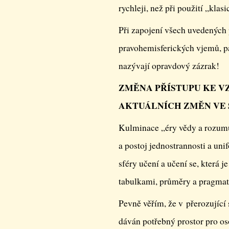
rychleji, než při použití „kla
Při zapojení všech uvedených 
pravohemisferických vjemů, pa
nazývají opravdový zázrak!
ZMĚNA PŘÍSTUPU KE V
AKTUÁLNÍCH ZMĚN VE
Kulminace „éry vědy a rozum
a postoj jednostrannosti a uni
sféry učení a učení se, která
tabulkami, průměry a pragmat
Pevně věřím, že v přerozující 
dáván potřebný prostor pro oso