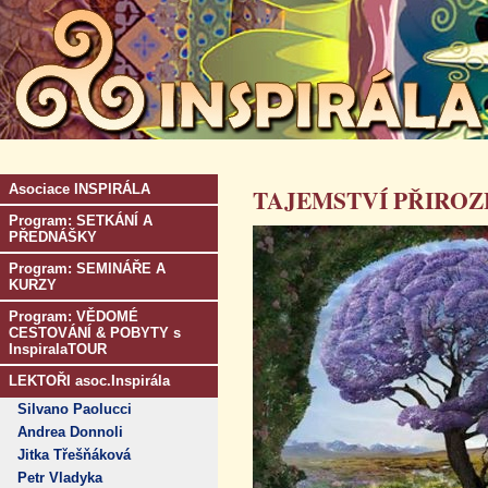
Asociace INSPIRÁLA
TAJEMSTVÍ PŘIROZ
Program: SETKÁNÍ A
PŘEDNÁŠKY
Program: SEMINÁŘE A
KURZY
Program: VĚDOMÉ
CESTOVÁNÍ & POBYTY s
InspiralaTOUR
LEKTOŘI asoc.Inspirála
Silvano Paolucci
Andrea Donnoli
Jitka Třešňáková
Petr Vladyka