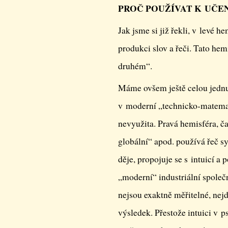
PROČ POUŽÍVAT K UČE
Jak jsme si již řekli, v levé 
produkci slov a řeči. Tato h
druhém“.
Máme ovšem ještě celou jednu
v moderní „technicko-matemat
nevyužita. Pravá hemisféra, ča
globální“ apod. používá řeč s
děje, propojuje se s intuicí a
„moderní“ industriální společn
nejsou exaktně měřitelné, nej
výsledek. Přestože intuici v p