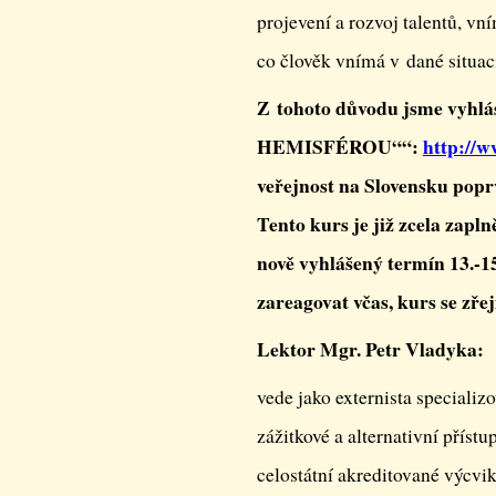
projevení a rozvoj talentů, vn
co člověk vnímá v dané situaci
Z tohoto důvodu jsme vyh
HEMISFÉROU““:
http://w
veřejnost na Slovensku poprv
Tento kurs je již zcela zapl
nově vyhlášený termín 13.-1
zareagovat včas, kurs se zře
Lektor Mgr. Petr Vladyka:
vede jako externista special
zážitkové a alternativní přís
celostátní akreditované výcvi