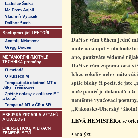
Ladislav Šiška
Ma Prem Anjali
Vladimír Vytásek
Dalibor Stach
Spolupracující LEKTOŘI
Daří se vám během jedné min
Anatolij Někrasov
máte nakoupit v obchodě bez 
Gregg Braden
ano, používáte vědomě něja
METAMORFNÍ (MOTÝLÍ)
TECHNIKA proměny
Daří se vám zapamatovat si 
O metodě
lehce cokoliv nebo máte vůči
O kurzech MT
spíše bloky či pocit, že jste
Terapeutické ošetření MT u
Jitky Třešňákové
naše paměť je dokonalá a že n
Zpětné ohlasy z aplikace MT
neměnné vyučovací postupy, 
a kurzů
Terapeuté MT v ČR a SR
„Rakousko-Uherský“ školní 
ESEJSKÁ ZRCADLA VZTAHŮ
LEVÁ HEMISFÉRA
A UDÁLOSTÍ
se orie
ENERGETICKÉ VIBRAČNÍ
• analýzu
ZEMĚDĚLSTVÍ