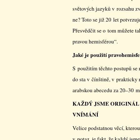
světových jazyků v rozsahu z
ne? Toto se již 20 let potvrzu
Přesvědčit se o tom můžete t
pravou hemisférou“.
Jaké je použití pravohemisf
S použitím těchto postupů se
do sta v čínštině, v prakticky
arabskou abecedu za 20–30 m
KAŽDÝ JSME ORIGINÁL
VNÍMÁNÍ
Velice podstatnou věcí, kterou
v potaz, je fakt, že každý jsm