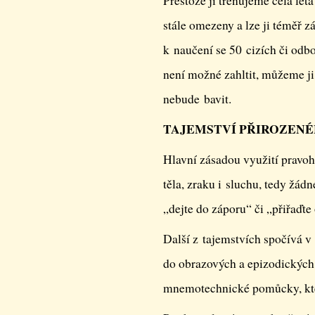
Přestože ji trénujeme celá léta
stále omezeny a lze ji téměř z
k naučení se 50 cizích či od
není možné zahltit, můžeme ji 
nebude bavit.
TAJEMSTVÍ PŘIROZENÉ
Hlavní zásadou využití pravo
těla, zraku i sluchu, tedy žád
„dejte do záporu“ či „přiřaďte
Další z tajemstvích spočívá v
do obrazových a epizodických 
mnemotechnické pomůcky, kte