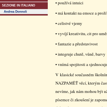
• používá intuici
SEZIONE IN ITALIANO
Andrea Donnoli
• má kontakt na emoce a proží
• celistvé vjemy
• vyvíjí kreativitu, cit pro umě
• fantazie a představivost
• integruje chutě, vůně, barvy
• vnímá spojitosti a sjednocuj
V klasické současném školní
NAZPAMĚŤ věcí, kterým často 
nevíme, jak nám mohou být už
písemce či zkoušení je zapom