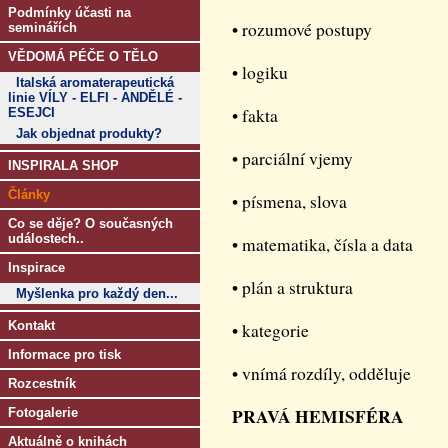
Podmínky účasti na
• rozumové postupy
seminářích
VĚDOMÁ PÉČE O TĚLO
• logiku
Italská aromaterapeutická
linie VÍLY - ELFI - ANDĚLÉ -
• fakta
ESEJCI
Jak objednat produkty?
• parciální vjemy
INSPIRALA SHOP
Články
• písmena, slova
Co se děje? O současných
událostech..
• matematika, čísla a data
Inspirace
• plán a struktura
Myšlenka pro každý den...
Kontakt
• kategorie
Informace pro tisk
• vnímá rozdíly, odděluje
Rozcestník
PRAVÁ HEMISFÉRA
Fotogalerie
Aktuálně o knihách