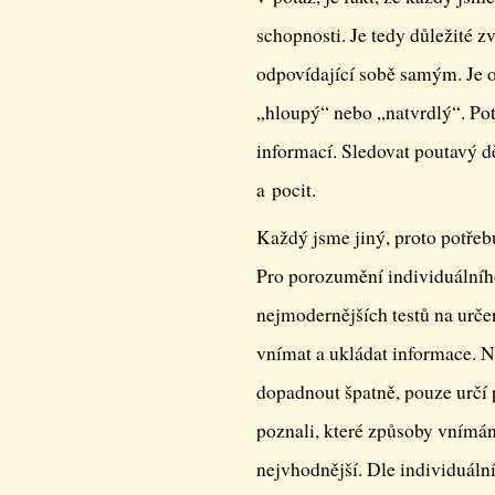
schopnosti. Je tedy důležité z
odpovídající sobě samým. Je o
„hloupý“ nebo „natvrdlý“. P
informací. Sledovat poutavý dě
a pocit.
Každý jsme jiný, proto potřebu
Pro porozumění individuálníh
nejmodernějších testů na urče
vnímat a ukládat informace. 
dopadnout špatně, pouze určí
poznali, které způsoby vnímání
nejvhodnější. Dle individuáln