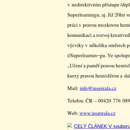
v nedirektivním přístupu /dip
Superlearningu, aj. Již 20let 
práci s pravou mozkovou hemis
komunikaci a rozvoj kreativn
výcviky v několika směrech p
i/Superlearnin¬gu. Ve spoluprá
„Učení a paměť pravou hemisf
kurzy pravou hemisférou a dal
Mail:
info@
inspirala.cz
Telefon: ČR – 00420 776 08
Web:
www.inspirala.cz
CELÝ ČLÁNEK V soubor