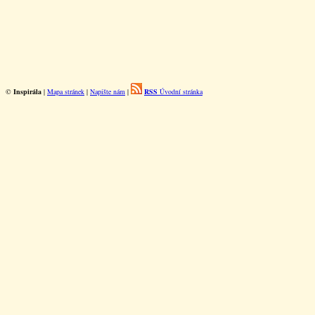
©
Inspirála
|
Mapa stránek
|
Napište nám
|
RSS
Úvodní stránka