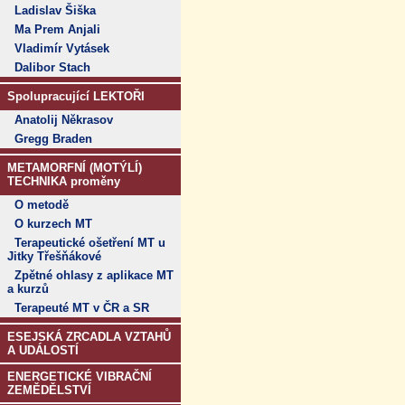
Ladislav Šiška
Ma Prem Anjali
Vladimír Vytásek
Dalibor Stach
Spolupracující LEKTOŘI
Anatolij Někrasov
Gregg Braden
METAMORFNÍ (MOTÝLÍ)
TECHNIKA proměny
O metodě
O kurzech MT
Terapeutické ošetření MT u
Jitky Třešňákové
Zpětné ohlasy z aplikace MT
a kurzů
Terapeuté MT v ČR a SR
ESEJSKÁ ZRCADLA VZTAHŮ
A UDÁLOSTÍ
ENERGETICKÉ VIBRAČNÍ
ZEMĚDĚLSTVÍ