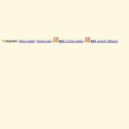
©
Inspirála
|
Mapa stránek
|
Napište nám
|
RSS
Úvodní stránka
|
RSS
Anatolij Někrasov