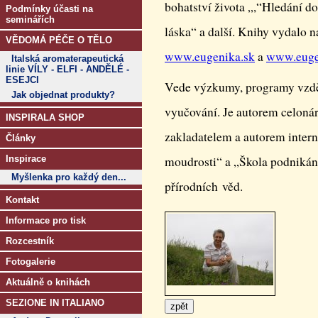
bohatství života „,“Hledání d
Podmínky účasti na
seminářích
láska“ a další. Knihy vydalo n
VĚDOMÁ PÉČE O TĚLO
www.eugenika.sk
a
www.euge
Italská aromaterapeutická
linie VÍLY - ELFI - ANDĚLÉ -
ESEJCI
Vede výzkumy, programy vzdě
Jak objednat produkty?
vyučování. Je autorem celoná
INSPIRALA SHOP
zakladatelem a autorem inter
Články
Inspirace
moudrosti“ a „Škola podniká
Myšlenka pro každý den...
přírodních věd.
Kontakt
Informace pro tisk
Rozcestník
Fotogalerie
Aktuálně o knihách
SEZIONE IN ITALIANO