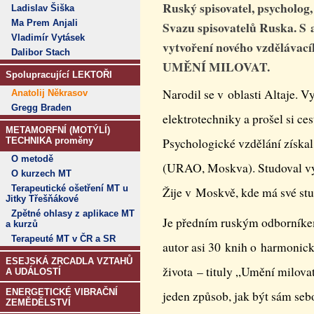
Ruský spisovatel, psycholog, 
Ladislav Šiška
Ma Prem Anjali
Svazu spisovatelů Ruska. S 
Vladimír Vytásek
vytvoření nového vzděláv
Dalibor Stach
UMĚNÍ MILOVAT.
Spolupracující LEKTOŘI
Narodil se v oblasti Altaje. V
Anatolij Někrasov
Gregg Braden
elektrotechniky a prošel si ce
METAMORFNÍ (MOTÝLÍ)
TECHNIKA proměny
Psychologické vzdělání získal
O metodě
(URAO, Moskva). Studoval vých
O kurzech MT
Terapeutické ošetření MT u
Žije v Moskvě, kde má své stu
Jitky Třešňákové
Zpětné ohlasy z aplikace MT
Je předním ruským odborníkem
a kurzů
Terapeuté MT v ČR a SR
autor asi 30 knih o harmonick
ESEJSKÁ ZRCADLA VZTAHŮ
života – tituly „Umění milova
A UDÁLOSTÍ
ENERGETICKÉ VIBRAČNÍ
jeden způsob, jak být sám seb
ZEMĚDĚLSTVÍ