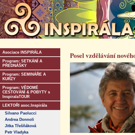
Asociace INSPIRÁLA
Posel vzdělávání novéh
Program: SETKÁNÍ A
PŘEDNÁŠKY
Program: SEMINÁŘE A
KURZY
Program: VĚDOMÉ
CESTOVÁNÍ & POBYTY s
InspiralaTOUR
LEKTOŘI asoc.Inspirála
Silvano Paolucci
Andrea Donnoli
Jitka Třešňáková
Petr Vladyka