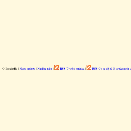
©
Inspirála
|
Mapa stránek
|
Napište nám
|
RSS
Úvodní stránka
|
RSS
Co se děje? O současných u