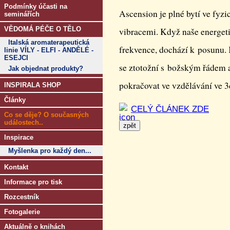
Podmínky účasti na
Ascension je plné bytí ve fyz
seminářích
VĚDOMÁ PÉČE O TĚLO
vibracemi. Když naše energeti
Italská aromaterapeutická
frekvence, dochází k posunu.
linie VÍLY - ELFI - ANDĚLÉ -
ESEJCI
se ztotožní s božským řádem a
Jak objednat produkty?
pokračovat ve vzdělávání ve 
INSPIRALA SHOP
Články
CELÝ ČLÁNEK ZDE
Co se děje? O současných
událostech..
Inspirace
Myšlenka pro každý den...
Kontakt
Informace pro tisk
Rozcestník
Fotogalerie
Aktuálně o knihách