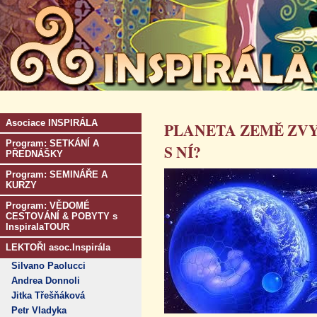
Asociace INSPIRÁLA
PLANETA ZEMĚ ZVY
Program: SETKÁNÍ A
S NÍ?
PŘEDNÁŠKY
Program: SEMINÁŘE A
KURZY
Program: VĚDOMÉ
CESTOVÁNÍ & POBYTY s
InspiralaTOUR
LEKTOŘI asoc.Inspirála
Silvano Paolucci
Andrea Donnoli
Jitka Třešňáková
Petr Vladyka