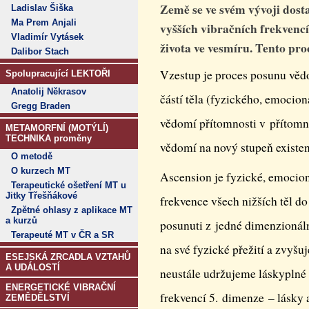
Země se ve svém vývoji dosta
Ladislav Šiška
Ma Prem Anjali
vyšších vibračních frekvencí
Vladimír Vytásek
života ve vesmíru. Tento pro
Dalibor Stach
Vzestup je proces posunu věd
Spolupracující LEKTOŘI
Anatolij Někrasov
částí těla (fyzického, emocio
Gregg Braden
vědomí přítomnosti v přítom
METAMORFNÍ (MOTÝLÍ)
TECHNIKA proměny
vědomí na nový stupeň existen
O metodě
O kurzech MT
Ascension je fyzické, emocion
Terapeutické ošetření MT u
Jitky Třešňákové
frekvence všech nižších těl d
Zpětné ohlasy z aplikace MT
a kurzů
posunuti z jedné dimenzionáln
Terapeuté MT v ČR a SR
na své fyzické přežití a zvyšu
ESEJSKÁ ZRCADLA VZTAHŮ
A UDÁLOSTÍ
neustále udržujeme láskyplné 
ENERGETICKÉ VIBRAČNÍ
frekvencí 5. dimenze – lásky a
ZEMĚDĚLSTVÍ