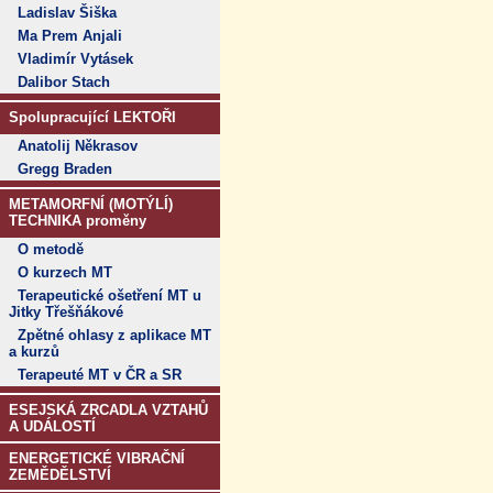
Ladislav Šiška
Ma Prem Anjali
Vladimír Vytásek
Dalibor Stach
Spolupracující LEKTOŘI
Anatolij Někrasov
Gregg Braden
METAMORFNÍ (MOTÝLÍ)
TECHNIKA proměny
O metodě
O kurzech MT
Terapeutické ošetření MT u
Jitky Třešňákové
Zpětné ohlasy z aplikace MT
a kurzů
Terapeuté MT v ČR a SR
ESEJSKÁ ZRCADLA VZTAHŮ
A UDÁLOSTÍ
ENERGETICKÉ VIBRAČNÍ
ZEMĚDĚLSTVÍ