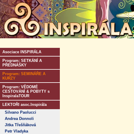
Asociace INSPIRÁLA
Program: SETKÁNÍ A
PŘEDNÁŠKY
Program: SEMINÁŘE A
KURZY
Program: VĚDOMÉ
CESTOVÁNÍ & POBYTY s
InspiralaTOUR
LEKTOŘI asoc.Inspirála
Silvano Paolucci
Andrea Donnoli
Jitka Třešňáková
Petr Vladyka