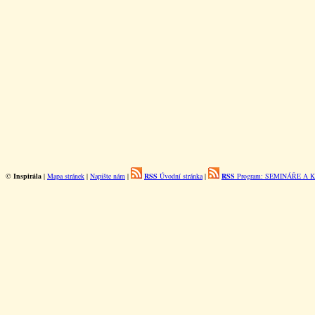
©
Inspirála
|
Mapa stránek
|
Napište nám
|
RSS
Úvodní stránka
|
RSS
Program: SEMINÁŘE A 