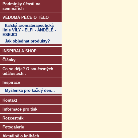
Podmínky účasti na
seminářích
VĚDOMÁ PÉČE O TĚLO
Italská aromaterapeutická
linie VÍLY - ELFI - ANDĚLÉ -
ESEJCI
Jak objednat produkty?
INSPIRALA SHOP
Články
Co se děje? O současných
událostech..
Inspirace
Myšlenka pro každý den...
Kontakt
Informace pro tisk
Rozcestník
Fotogalerie
Aktuálně o knihách