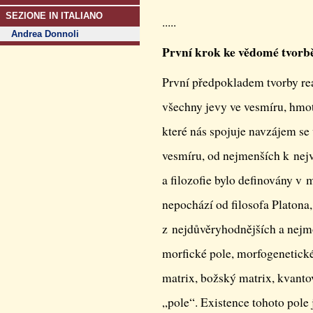
SEZIONE IN ITALIANO
.....
Andrea Donnoli
První krok ke vědomé tvorbě
První předpokladem tvorby real
všechny jevy ve vesmíru, hmot
které nás spojuje navzájem se
vesmíru, od nejmenších k nejv
a filozofie bylo definovány v 
nepochází od filosofa Platona
z nejdůvěryhod­nějších a nejm
morfické pole, morfogenetické
matrix, božský matrix, kvanto
„pole“. Existence tohoto pole 