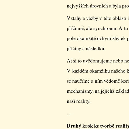
nejvyšších úrovních a byla pr
Vztahy a vazby v této oblasti 
příčinné, ale synchronní. A 
pole okamžitě ovlivní zbytek 
příčiny a následku.
Ať si to uvědomujeme nebo ne, 
V každém okamžiku našeho živ
se naučíme s ním vědomě kom
mechanismy, na jejichž zákla
naší reality.
…
Druhý krok ke tvorbě realit