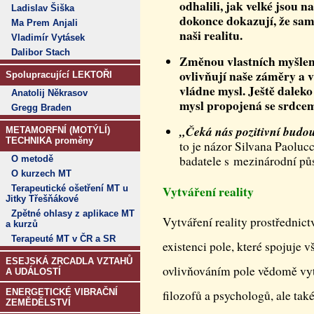
odhalili, jak velké jsou 
Ladislav Šiška
dokonce dokazují, že sam
Ma Prem Anjali
naši realitu.
Vladimír Vytásek
Dalibor Stach
Změnou vlastních myšlene
ovlivňují naše záměry a 
Spolupracující LEKTOŘI
vládne mysl. Ještě daleko
Anatolij Někrasov
mysl propojená se srdce
Gregg Braden
„Čeká nás pozitivní budou
METAMORFNÍ (MOTÝLÍ)
TECHNIKA proměny
to je názor Silvana Paolucc
badatele s mezinárodní pů
O metodě
O kurzech MT
Vytváření reality
Terapeutické ošetření MT u
Jitky Třešňákové
Zpětné ohlasy z aplikace MT
Vytváření reality prostřednic
a kurzů
Terapeuté MT v ČR a SR
existenci pole, které spojuje
ESEJSKÁ ZRCADLA VZTAHŮ
ovlivňováním pole vědomě vyt
A UDÁLOSTÍ
ENERGETICKÉ VIBRAČNÍ
filozofů a psychologů, ale také 
ZEMĚDĚLSTVÍ