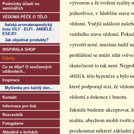
výtvorem a že tvoření reality 
Podmínky účasti na
seminářích
jednotlivce, v hlubším stavu 
VĚDOMÁ PÉČE O TĚLO
vědomi. Vnější události naše
Italská aromaterapeutická
linie VÍLY - ELFI - ANDĚLÉ -
vnitřního stavu vědomí. Pokud
ESEJCI
Jak objednat produkty?
vytvořit nové, musíme tudíž ne
INSPIRALA SHOP
prohlášení se může zdát svévo
Články
skutečnosti to tak není. Nejpo
Co se děje? O současných
událostech..
sblíží k této hypotéze a bylo
Inspirace
které podporují tezi, že vědom
Myšlenka pro každý den...
vědomí a dokonce i hmotu.
Kontakt
Informace pro tisk
Jakmile budeme akceptovat, že 
Rozcestník
realitu, abychom mohli tvořit 
Fotogalerie
prozkoumat některé základní 
Aktuálně o knihách