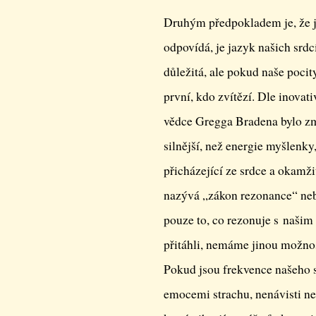
Druhým předpokladem je, že j
odpovídá, je jazyk našich srd
důležitá, ale pokud naše poci
první, kdo zvítězí. Dle inova
vědce Gregga Bradena bylo změ
silnější, než energie myšlenky
přicházející ze srdce a okamži
nazývá „zákon rezonance“ nebo
pouze to, co rezonuje s našim 
přitáhli, nemáme jinou možnos
Pokud jsou frekvence našeho s
emocemi strachu, nenávisti neb