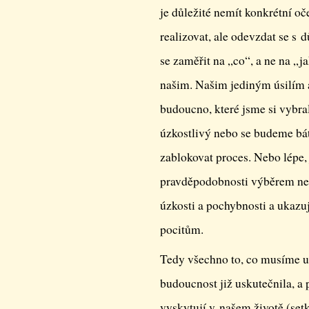
je důležité nemít konkrétní o
realizovat, ale odevzdat se s 
se zaměřit na „co“, a ne na „j
našim. Našim jediným úsilím 
budoucno, které jsme si vybra
úzkostlivý nebo se budeme bá
zablokovat proces. Nebo lépe, 
pravděpodobnosti výběrem neg
úzkosti a pochybnosti a ukazu
pocitům.
Tedy všechno to, co musíme ud
budoucnost již uskutečnila, a
vyskytují v našem životě (setk