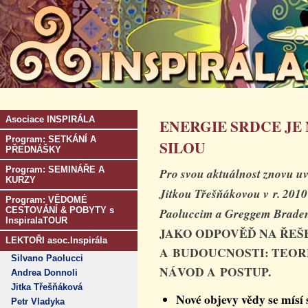
Asociace INSPIRÁLA
ENERGIE SRDCE JE
Program: SETKÁNÍ A
SILOU
PŘEDNÁŠKY
Program: SEMINÁŘE A
Pro svou aktuálnost znovu uv
KURZY
Jitkou Třešňákovou v r. 201
Program: VĚDOMÉ
CESTOVÁNÍ & POBYTY s
Paoluccim a Greggem Brade
InspiralaTOUR
JAKO ODPOVĚĎ NA ŘEŠ
LEKTOŘI asoc.Inspirála
A BUDOUCNOSTI: TEOR
Silvano Paolucci
NÁVOD A POSTUP.
Andrea Donnoli
Jitka Třešňáková
Nové objevy vědy se mísí
Petr Vladyka