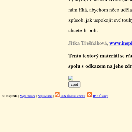
nám říká, abychom něco udělali
způsob, jak uspokojit své touh
chcete-li poli.
Jitka Třešňáková,
www.inspi
Tento textový materiál se rá
spolu s odkazem na jeho zd
©
Inspirála
|
Mapa stránek
|
Napište nám
|
RSS
Úvodní stránka
|
RSS
Články