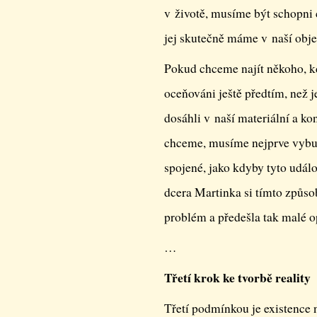
v životě, musíme být schopni c
jej skutečně máme v naší objek
Pokud chceme najít někoho, kd
oceňováni ještě předtím, než j
dosáhli v naší materiální a konk
chceme, musíme nejprve vybudov
spojené, jako kdyby tyto událos
dcera Martinka si tímto způso
problém a předešla tak malé o
…
Třetí krok ke tvorbě reality
Třetí podmínkou je existence