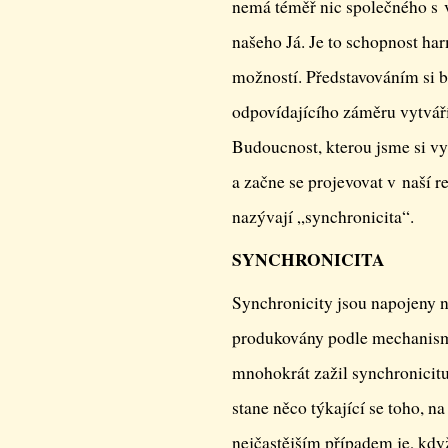
nemá téměř nic společného s v
našeho Já. Je to schopnost ha
možností. Představováním si
odpovídajícího záměru vytváří
Budoucnost, kterou jsme si v
a začne se projevovat v naší r
nazývají „synchronicita“.
SYNCHRONICITA
Synchronicity jsou napojeny na
produkovány podle mechanismu 
mnohokrát zažil synchronicitu
stane něco týkající se toho, n
nejčastějším případem je, kd