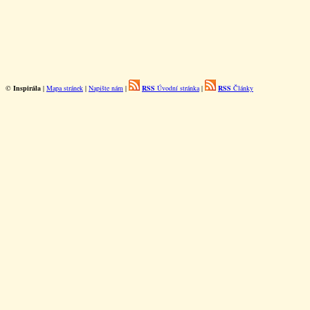
©
Inspirála
|
Mapa stránek
|
Napište nám
|
RSS
Úvodní stránka
|
RSS
Články