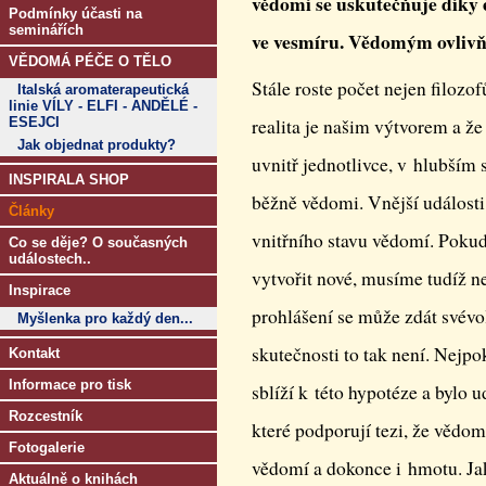
vědomí se uskutečňuje díky e
Podmínky účasti na
seminářích
ve vesmíru. Vědomým ovliv
VĚDOMÁ PÉČE O TĚLO
Stále roste počet nejen filozof
Italská aromaterapeutická
linie VÍLY - ELFI - ANDĚLÉ -
ESEJCI
realita je našim výtvorem a že
Jak objednat produkty?
uvnitř jednotlivce, v hlubším
INSPIRALA SHOP
běžně vědomi. Vnější událost
Články
vnitřního stavu vědomí. Pokud
Co se děje? O současných
událostech..
vytvořit nové, musíme tudíž ne
Inspirace
prohlášení se může zdát svévo
Myšlenka pro každý den...
skutečnosti to tak není. Nejpo
Kontakt
Informace pro tisk
sblíží k této hypotéze a bylo
Rozcestník
které podporují tezi, že vědom
Fotogalerie
vědomí a dokonce i hmotu. Jak
Aktuálně o knihách