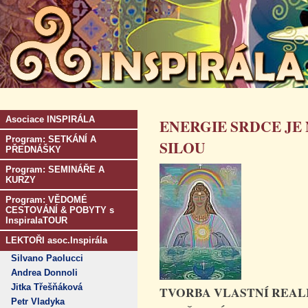
Asociace INSPIRÁLA
ENERGIE SRDCE JE
Program: SETKÁNÍ A
SILOU
PŘEDNÁŠKY
Program: SEMINÁŘE A
KURZY
Program: VĚDOMÉ
CESTOVÁNÍ & POBYTY s
InspiralaTOUR
LEKTOŘI asoc.Inspirála
Silvano Paolucci
Andrea Donnoli
Jitka Třešňáková
TVORBA VLASTNÍ REAL
Petr Vladyka