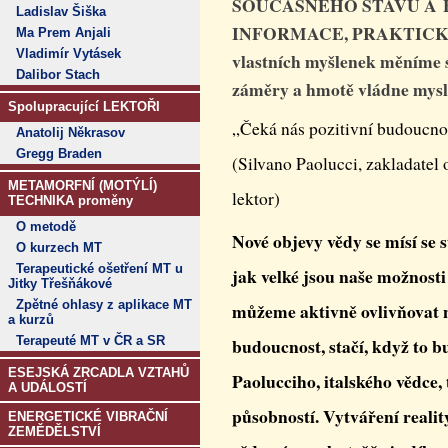
SOUČASNÉHO STAVU A 
Ladislav Šiška
INFORMACE, PRAKTICK
Ma Prem Anjali
Vladimír Vytásek
vlastních myšlenek měníme sv
Dalibor Stach
záměry a hmotě vládne mysl 
Spolupracující LEKTOŘI
„Čeká nás pozitivní budoucnos
Anatolij Někrasov
Gregg Braden
(Silvano Paolucci, zakladate
METAMORFNÍ (MOTÝLÍ)
lektor)
TECHNIKA proměny
O metodě
Nové objevy vědy se mísí se
O kurzech MT
Terapeutické ošetření MT u
jak velké jsou naše možnosti
Jitky Třešňákové
Zpětné ohlasy z aplikace MT
můžeme aktivně ovlivňovat n
a kurzů
Terapeuté MT v ČR a SR
budoucnost, stačí, když to b
ESEJSKÁ ZRCADLA VZTAHŮ
Paolucciho, italského vědce,
A UDÁLOSTÍ
působností. Vytváření realit
ENERGETICKÉ VIBRAČNÍ
ZEMĚDĚLSTVÍ