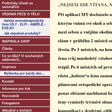
Podmínky účasti na
„NEJSEM ZDE VÍTÁNA, 
seminářích
Při aplikaci MT docházelo 
VĚDOMÁ PÉČE O TĚLO
Italská aromaterapeutická
kterým vnímá své okolí a se
linie VÍLY - ELFI - ANDĚLÉ -
ESEJCI
mezi sebou a vnějším okolím,
Jak objednat produkty?
elánu v průběhu 2 měsíců od
INSPIRALA SHOP
života. Po 3 měsících, na ko
Články
Co se děje? O současných
žena svůj mnoholetý vztahov
událostech..
trápil. Po 4 měsících od prvn
Inspirace
Myšlenka pro každý den...
růstu „haluxu“a žena zaznam
Kontakt
plánované ortopedické operac
Informace pro tisk
pouze občasné nachlazení bez
Rozcestník
ženy vymizely trýznivé situa
Fotogalerie
komunikaci s druhými, cítila
Aktuálně o knihách