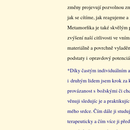
změny projevují pozvolnou zm
jak se cítíme, jak reagujeme 
Metamorfika je také skvělým 
zvýšení naší citlivosti ve vn
materiálně a povrchně vyladě
podstaty i opravdový potenciá
*Díky častým individuálním 
i druhým lidem jsem krok za 
provázanost s božskými či ch
věnuji sledujíc je a praktikuj
mého srdce. Čím dále ji studuj
terapeuticky a čím více ji před