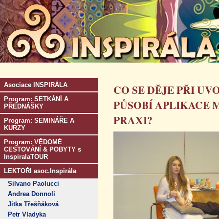
Asociace INSPIRÁLA
CO SE DĚJE PŘI U
Program: SETKÁNÍ A
PŮSOBÍ APLIKACE 
PŘEDNÁŠKY
PRAXI?
Program: SEMINÁŘE A
KURZY
Program: VĚDOMÉ
CESTOVÁNÍ & POBYTY s
InspiralaTOUR
LEKTOŘI asoc.Inspirála
Silvano Paolucci
Andrea Donnoli
Jitka Třešňáková
Petr Vladyka