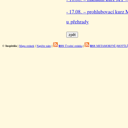
- 17.08. – prohlubovací ku
u přehrady
©
Inspirála
|
Mapa stránek
|
Napište nám
|
RSS
Úvodní stránka
|
RSS
METAMORFNÍ (MOTÝLÍ)