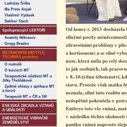
Ladislav Šiška
Ma Prem Anjali
Vladimír Vytásek
Dalibor Stach
Od konce r. 2013 docházela 
Spolupracující LEKTOŘI
silnými pocity méněcennosti 
Anatolij Někrasov
zdravotními problémy s plíc
Gregg Braden
a kortisonem) a se silně vyb
METAMORFNÍ (MOTÝLÍ)
TECHNIKA proměny
noze, která měla po celý dos
O metodě
to jak osobních, tak pracov
O kurzech MT
v 8.-10.týdnu těhotenství, kd
Terapeutické ošetření MT u
Jitky Třešňákové
stavu. Protože však matka by
Zpětné ohlasy z aplikace MT
a kurzů
neznala, silně tuto realitu n
Terapeuté MT v ČR a SR
neúspěšně pokoušela o potrat
ESEJSKÁ ZRCADLA VZTAHŮ
Embryo toto vše vnímá, matči
A UDÁLOSTÍ
v následku těchto okolností 
ENERGETICKÉ VIBRAČNÍ
ZEMĚDĚLSTVÍ
paniku vnímá naprosto stejn