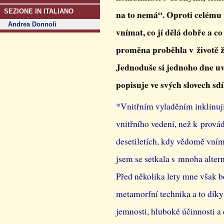
SEZIONE IN ITALIANO
na to nemá“. Oproti celému 
Andrea Donnoli
vnímat, co jí dělá dobře a co
proměna proběhla v životě 
Jednoduše si jednoho dne uvě
popisuje ve svých slovech sdí
*Vnitřním vyladěním inklinuji
vnitřního vedení, než k prová
desetiletích, kdy vědomě vní
jsem se setkala s mnoha alter
Před několika lety mne však be
metamorfní technika a to díky
jemnosti, hluboké účinnosti a 