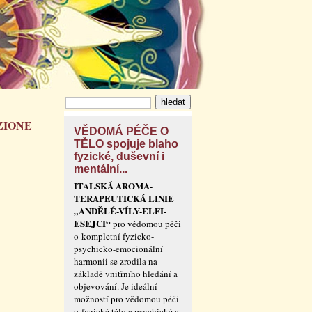
ZIONE
VĚDOMÁ PÉČE O
TĚLO spojuje blaho
fyzické, duševní i
mentální...
ITALSKÁ AROMA-
TERAPEUTICKÁ LINIE
„ANDĚLÉ-VÍLY-ELFI-
ESEJCI“
pro vědomou péči
o kompletní fyzicko-
psychicko-emocionální
harmonii se zrodila na
základě vnitřního hledání a
objevování. Je ideální
možností pro vědomou péči
o fyzické tělo a psychické a