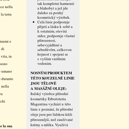
tak kompletní harmonii
uce nella
a blahobyt a jež jde
daleko za pouhý
la terra
kosmetický výrobek.
Celá linie podporuje
přijetí a lásku k sobě a
k ostatním, otevírá
srdce, podporuje vlastní
přirozenost,
traumi e
sebevyjádření a
 di
sebedůvěru, celkovou
hojnost i spojení se
vita, in
s vyšším vnitřním
vedením.
 sono
re umano
NOSNÝM PRODUKTEM
TÉTO KOUZELNÉ LINIE
e durante
JSOU TĚLOVÉ
 nella
A MASÁŽNÍ OLEJE:
za
Italský výrobce přírodní
kosmetiky Erboristeria
cchi
Magentina vychází u této
linie z poznání, že přírodní
oleje jsou pro lidskou kůži
přirozenější, než zaužívané
krémy a mléka. Využívá
e la sua