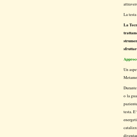
attraver
La testa
La Tecn
trattam
strumen
sfruttar
Approcc
Un aspet
Metamor
Durante 
o la gua
paziente
testa. E
energeti
catalizz
diventa