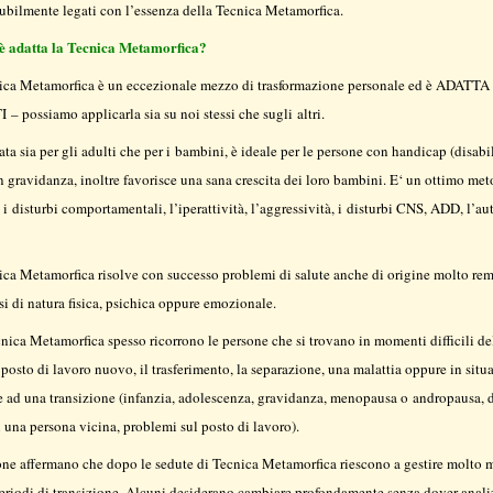
ubilmente legati con l’essenza della Tecnica Metamorfica.
 è adatta la Tecnica Metamorfica?
ica Metamorfica è un eccezionale mezzo di trasformazione personale ed è ADATTA
– possiamo applicarla sia su noi stessi che sugli altri.
ata sia per gli adulti che per i bambini, è ideale per le persone con handicap (disabili
 gravidanza, inoltre favorisce una sana crescita dei loro bambini. E‘ un ottimo me
 i disturbi comportamentali, l’iperattività, l’aggressività, i disturbi CNS, ADD, l’a
ica Metamorfica risolve con successo problemi di salute anche di origine molto re
si di natura fisica, psichica oppure emozionale.
nica Metamorfica spesso ricorrono le persone che si trovano in momenti difficili de
 posto di lavoro nuovo, il trasferimento, la separazione, una malattia oppure in situ
e ad una transizione (infanzia, adolescenza, gravidanza, menopausa o andropausa, 
 una persona vicina, problemi sul posto di lavoro).
one affermano che dopo le sedute di Tecnica Metamorfica riescono a gestire molto 
eriodi di transizione. Alcuni desiderano cambiare profondamente senza dover analiz