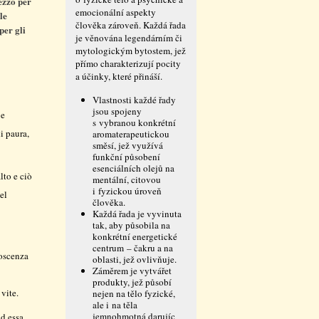
ezzo per
emocionální aspekty
le
člověka zároveň. Každá řada
per gli
je věnována legendárním či
mytologickým bytostem, jež
přímo charakterizují pocity
a účinky, které přináší.
Vlastnosti každé řady
jsou spojeny
 e
s vybranou konkrétní
i paura,
aromaterapeutickou
směsí, jež využívá
funkční působení
esenciálních olejů na
lto e ciò
mentální, citovou
i fyzickou úroveň
el
člověka.
Každá řada je vyvinuta
tak, aby působila na
konkrétní energetické
centrum – čakru a na
noscenza
oblasti, jež ovlivňuje.
Záměrem je vytvářet
produkty, jež působí
vite.
nejen na tělo fyzické,
ale i na těla
jemnohmotná darujíc
ad essa