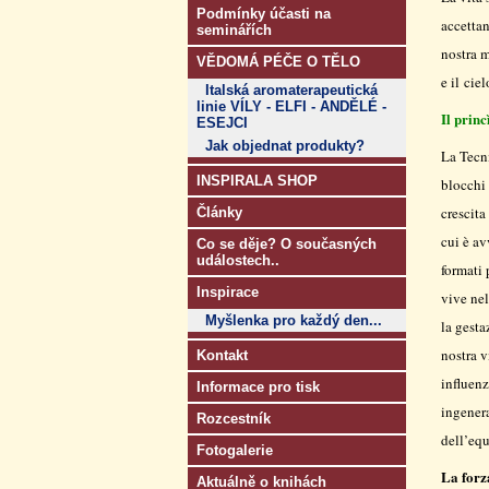
Podmínky účasti na
accettan
seminářích
nostra m
VĚDOMÁ PÉČE O TĚLO
e il ciel
Italská aromaterapeutická
linie VÍLY - ELFI - ANDĚLÉ -
Il prin
ESEJCI
Jak objednat produkty?
La Tecni
INSPIRALA SHOP
blocchi 
crescita
Články
cui è av
Co se děje? O současných
událostech..
formati 
Inspirace
vive nel
Myšlenka pro každý den...
la gesta
nostra v
Kontakt
influenz
Informace pro tisk
ingenera
Rozcestník
dell’equ
Fotogalerie
La forza
Aktuálně o knihách