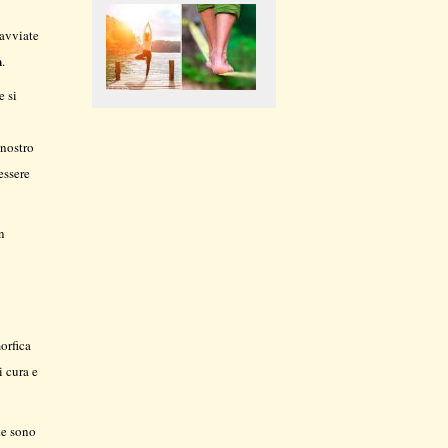
 avviate
n
.
e si
 nostro
essere
n
orfica
i cura e
he sono