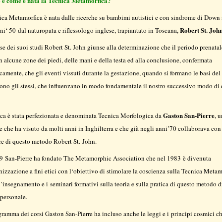
e come è nata la Tecnica Metamorfica?
ica Metamorfica è nata dalle ricerche su bambimi autistici e con sindrome di Down
Robert St. Joh
ni‘ 50 dal naturopata e riflessologo inglese, trapiantato in Toscana,
se dei suoi studi Robert St. John giunse alla determinazione che il periodo prenatal
 in alcune zone dei piedi, delle mani e della testa ed alla conclusione, confermata
icamente, che gli eventi vissuti durante la gestazione, quando si formano le basi del
sono gli stessi, che influenzano in modo fondamentale il nostro successivo modo di 
Gaston San-Pierre
ica è stata perfezionata e denominata Tecnica Morfologica da
, u
 che ha visuto da molti anni in Inghilterra e che già negli anni’70 collaborava con
re di questo metodo Robert St. John.
9 San-Pierre ha fondato The Metamorphic Association che nel 1983 è divenuta
izzazione a fini etici con l‘obiettivo di stimolare la coscienza sulla Tecnica Metam
l’insegnamento e i seminari formativi sulla teoria e sulla pratica di questo metodo d
 personale.
ramma dei corsi Gaston San-Pierre ha incluso anche le leggi e i principi cosmici c