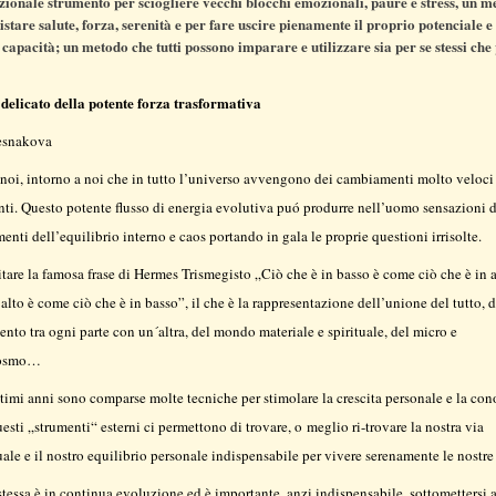
zionale strumento per sciogliere vecchi blocchi emozionali, paure e stress, un m
stare salute, forza, serenità e per fare uscire pienamente il proprio potenciale e 
capacità; un metodo che tutti possono imparare e utilizzare sia per se stessi che 
 delicato della potente forza trasformativa
resnakova
noi, intorno a noi che in tutto l’universo avvengono dei cambiamenti molto veloci
ti. Questo potente flusso di energia evolutiva puó produrre nell’uomo sensazioni d
nti dell’equilibrio interno e caos portando in gala le proprie questioni irrisolte.
itare la famosa frase di Hermes Trismegisto „Ciò che è in basso è come ciò che è in a
 alto è come ciò che è in basso”, il che è la rappresentazione dell’unione del tutto, d
nto tra ogni parte con un´altra, del mondo materiale e spirituale, del micro e
cosmo…
timi anni sono comparse molte tecniche per stimolare la crescita personale e la co
uesti „strumenti“ esterni ci permettono di trovare, o meglio ri-trovare la nostra via
ale e il nostro equilibrio personale indispensabile per vivere serenamente le nostre 
stessa è in continua evoluzione ed è importante, anzi indispensabile, sottomettersi 