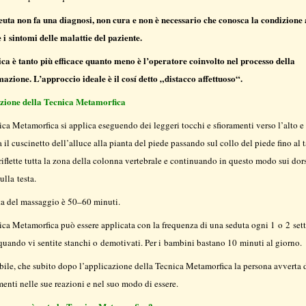
peuta non fa una diagnosi, non cura e non è necessario che conosca la condizione 
i sintomi delle malattie del paziente.
ica è tanto più efficace quanto meno è l’operatore coinvolto nel processo della
azione. L’approccio ideale è il cosí detto „distacco affettuoso“.
zione della Tecnica Metamorfica
ca Metamorfica si applica eseguendo dei leggeri tocchi e sfioramenti verso l’alto e 
a il cuscinetto dell’alluce alla pianta del piede passando sul collo del piede fino al 
riflette tutta la zona della colonna vertebrale e continuando in questo modo sui dors
ulla testa.
ta del massaggio è 50–60 minuti.
ca Metamorfica può essere applicata con la frequenza di una seduta ogni 1 o 2 set
uando vi sentite stanchi o demotivati. Per i bambini bastano 10 minuti al giorno.
bile, che subito dopo l’applicazione della Tecnica Metamorfica la persona avverta 
nti nelle sue reazioni e nel suo modo di essere.