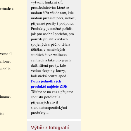
vytvořit funkční síť,
prostřednictvím které se
attuale e
mohou šířit všude tam, kde
mohou přinášet péči, radost,
příjemné pocity i podporu.
Produkty je možné pořídit
jak pro osobní potřebu, pro
použití při aktivivitách
spojených s péčí o těla a
tělíčka, v masérských
verso il
studiích či ve wellness
centrech a také pro jejich
tallone,
další šíření pro ty, kdo
i delle
vedou skupiny, kurzy,
holistická centra apod..
Popis jednotlivých
produktů najdete ZDE
Těšíme se na vás a přejeme
timane,
spoustu potěšení a
příjemných chvil
s aromaterape­utickými
produkty…
dei
Výběr z fotografií