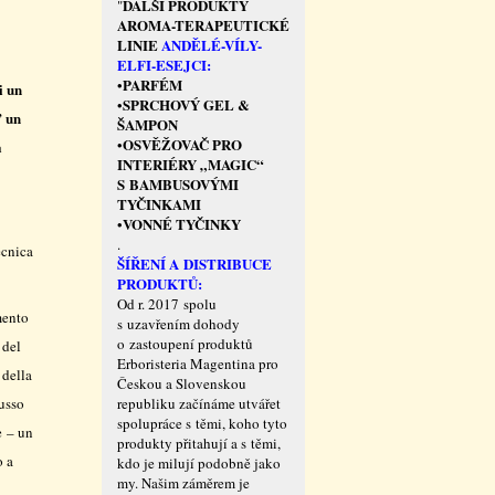
DALŠÍ PRODUKTY
"
AROMA-TERAPEUTICKÉ
LINIE
ANDĚLÉ-VÍLY-
ELFI-ESEJCI:
PARFÉM
•
i un
SPRCHOVÝ GEL &
•
’ un
ŠAMPON
OSVĚŽOVAČ PRO
•
a
INTERIÉRY „MAGIC“
S BAMBUSOVÝMI
TYČINKAMI
VONNÉ TYČINKY
•
.
ecnica
ŠÍŘENÍ A DISTRIBUCE
PRODUKTŮ:
Od r. 2017 spolu
mento
s uzavřením dohody
o zastoupení produktů
 del
Erboristeria Magentina pro
 della
Českou a Slovenskou
lusso
republiku začínáme utvářet
spolupráce s těmi, koho tyto
e – un
produkty přitahují a s těmi,
o a
kdo je milují podobně jako
my. Našim záměrem je