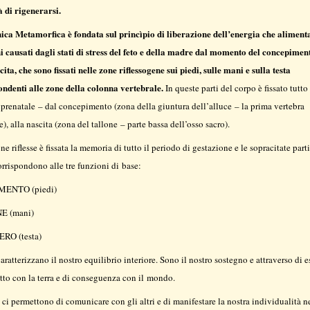
 di rigenerarsi.
ica Metamorfica è fondata sul princìpio di liberazione dell’energia che aliment
i causati dagli stati di stress del feto e della madre dal momento del concepimen
cita, che sono fissati nelle zone riflessogene sui piedi, sulle mani e sulla testa
ondenti alle zone della colonna vertebrale.
In queste parti del corpo è fissato tutto 
prenatale – dal concepimento (zona della giuntura dell’alluce – la prima vertebra
e), alla nascita (zona del tallone – parte bassa dell’osso sacro).
ne riflesse è fissata la memoria di tutto il periodo di gestazione e le sopracitate parti
rrispondono alle tre funzioni di base:
MENTO (piedi)
E (mani)
ERO (testa)
caratterizzano il nostro equilibrio interiore. Sono il nostro sostegno e attraverso di 
tto con la terra e di conseguenza con il mondo.
ci permettono di comunicare con gli altri e di manifestare la nostra individualità 