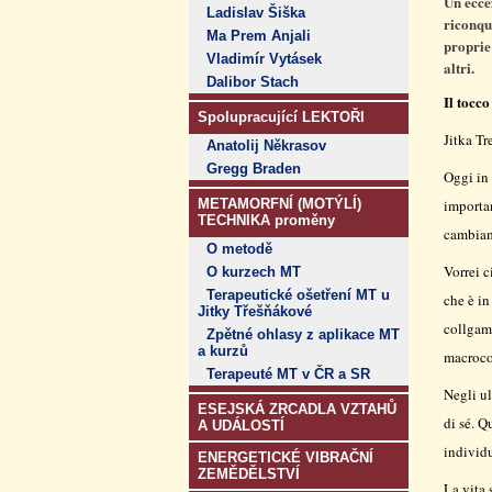
Un ecce
Ladislav Šiška
riconqui
Ma Prem Anjali
proprie 
Vladimír Vytásek
altri
.
Dalibor Stach
Il tocco
Spolupracující LEKTOŘI
Jitka T
Anatolij Někrasov
Gregg Braden
Oggi in 
METAMORFNÍ (MOTÝLÍ)
importan
TECHNIKA proměny
cambiame
O metodě
Vorrei c
O kurzech MT
Terapeutické ošetření MT u
che è in
Jitky Třešňákové
collgame
Zpětné ohlasy z aplikace MT
a kurzů
macro
Terapeuté MT v ČR a SR
Negli ul
ESEJSKÁ ZRCADLA VZTAHŮ
di sé. Q
A UDÁLOSTÍ
individu
ENERGETICKÉ VIBRAČNÍ
ZEMĚDĚLSTVÍ
La vita 