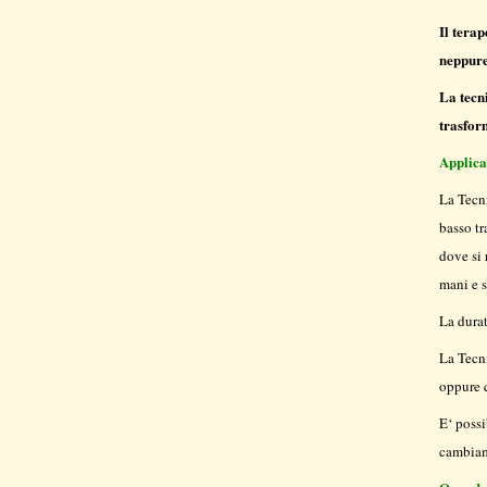
Il tera
neppure 
La tecn
trasform
Applica
La Tecni
basso tr
dove si 
mani e s
La dura
La Tecni
oppure q
E‘ possi
cambiame