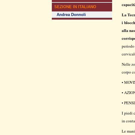
capacità
SEZIONE IN ITALIANO
La Tecn
Andrea Donnoli
i blocch
alla nas
corrisp
periodo 
cervical
Nelle zo
corpo co
• MOVI
• AZION
• PENSI
I piedi 
in conta
Le mani 