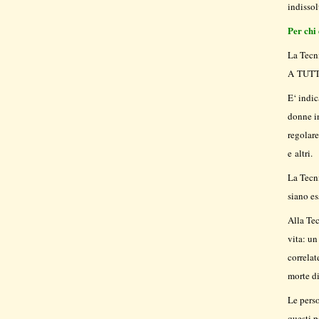
indissol
Per chi
La Tecn
A TUTTI 
E‘ indic
donne in
regolare
e altri.
La Tecn
siano es
Alla Tec
vita: un
correlat
morte di
Le pers
questi p