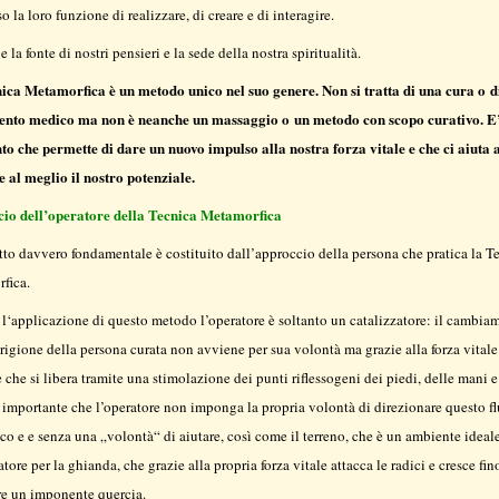
so la loro funzione di realizzare, di creare e di interagire.
 e la fonte di nostri pensieri e la sede della nostra spiritualità.
ica Metamorfica è un metodo unico nel suo genere. Non si tratta di una cura o d
ento medico ma non è neanche un massaggio o un metodo con scopo curativo. E
to che permette di dare un nuovo impulso alla nostra forza vitale e che ci aiuta 
e al meglio il nostro potenziale.
io dell’operatore della Tecnica Metamorfica
to davvero fondamentale è costituito dall’approccio della persona che pratica la T
fica.
l‘applicazione di questo metodo l’operatore è soltanto un catalizzatore: il cambia
rigione della persona curata non avviene per sua volontà ma grazie alla forza vitale
 che si libera tramite una stimolazione dei punti riflessogeni dei piedi, delle mani e
‘ importante che l’operatore non imponga la propria volontà di direzionare questo f
co e e senza una „volontà“ di aiutare, così come il terreno, che è un ambiente ideal
atore per la ghianda, che grazie alla propria forza vitale attacca le radici e cresce fin
re un imponente quercia.