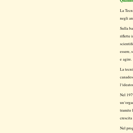
Quando 
La Tecn
negli an
Sulla ba
riflette
scientif
essere, 
e agire.
La tecn
canadese
l‘ideato
Nel 197
un‘organ
tramite 
crescita
Nel prog