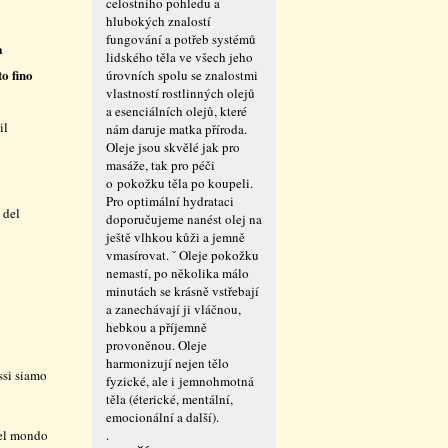
celostního pohledu a
hlubokých znalostí
fungování a potřeb systémů
a
lidského těla ve všech jeho
to fino
úrovních spolu se znalostmi
vlastností rostlinných olejů
a esenciálních olejů, které
il
nám daruje matka příroda.
Oleje jsou skvělé jak pro
masáže, tak pro péči
o pokožku těla po koupeli.
Pro optimální hydrataci
 del
doporučujeme nanést olej na
ještě vlhkou kůži a jemně
vmasírovat. ˇ Oleje pokožku
nemastí, po několika málo
minutách se krásně vstřebají
a zanechávají ji vláčnou,
hebkou a příjemně
provoněnou. Oleje
harmonizují nejen tělo
essi siamo
fyzické, ale i jemnohmotná
těla (éterické, mentální,
emocionální a další).
nel mondo
.