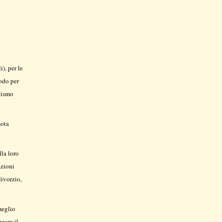
), per le
todo per
utismo
mota
lla loro
azioni
divorzio,
meglio
zare il