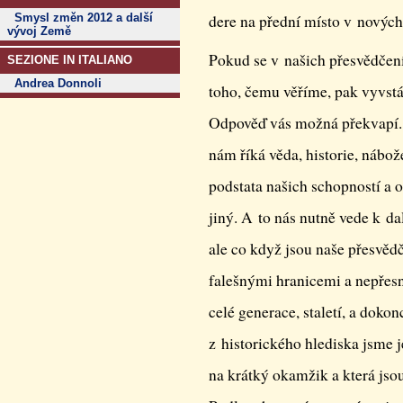
Smysl změn 2012 a další
dere na přední místo v nových
vývoj Země
Pokud se v našich přesvědčení
SEZIONE IN ITALIANO
Andrea Donnoli
toho, čemu věříme, pak vyvstá
Odpověď vás možná překvapí. A
nám říká věda, historie, nábože
podstata našich schopností a 
jiný. A to nás nutně vede k d
ale co když jsou naše přesvě
falešnými hranicemi a nepřesn
celé generace, staletí, a dokonc
z historického hlediska jsme 
na krátký okamžik a která js