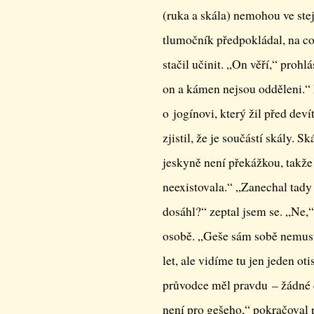
(ruka a skála) nemohou ve stej
tlumočník předpokládal, na co 
stačil učinit. „On věří,“ prohl
on a kámen nejsou odděleni.“
o jogínovi, který žil před deví
zjistil, že je součástí skály.
jeskyně není překážkou, takže
neexistovala.“ „Zanechal tady 
dosáhl?“ zeptal jsem se. „Ne,
osobě. „Geše sám sobě nemusí
let, ale vidíme tu jen jeden o
průvodce měl pravdu – žádné d
není pro gešeho,“ pokračoval 