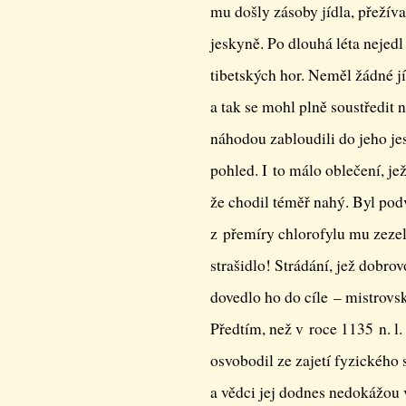
mu došly zásoby jídla, přežív
jeskyně. Po dlouhá léta nejedl
tibetských hor. Neměl žádné jíd
a tak se mohl plně soustředit n
náhodou zabloudili do jeho jes
pohled. I to málo oblečení, je
že chodil téměř nahý. Byl podv
z přemíry chlorofylu mu zezel
strašidlo! Strádání, jež dobrov
dovedlo ho do cíle – mistrovs
Předtím, než v roce 1135 n. l.
osvobodil ze zajetí fyzického
a vědci jej dodnes nedokážou v