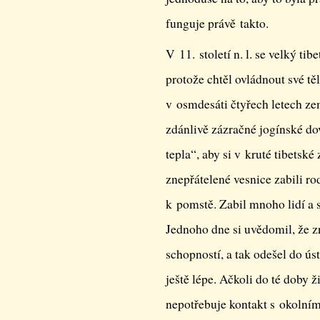
funguje právě takto.
V 11. století n. l. se velký ti
protože chtěl ovládnout své těl
v osmdesáti čtyřech letech ze
zdánlivě zázračné jogínské do
tepla“, aby si v kruté tibetské
znepřátelené vesnice zabili ro
k pomstě. Zabil mnoho lidí a s
Jednoho dne si uvědomil, že z
schopností, a tak odešel do ús
ještě lépe. Ačkoli do té doby ž
nepotřebuje kontakt s okolním