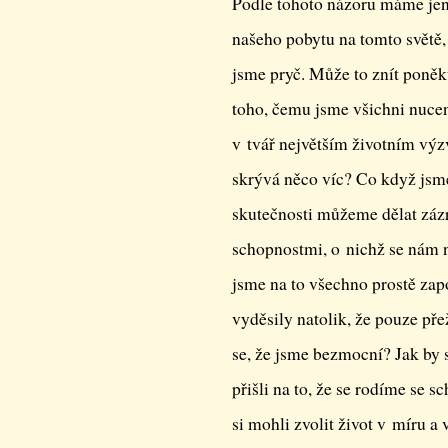
Podle tohoto názoru máme jen 
našeho pobytu na tomto světě,
jsme pryč. Může to znít poněku
toho, čemu jsme všichni nuceni 
v tvář největším životním vý
skrývá něco víc? Co když jsm
skutečnosti můžeme dělat zázr
schopnostmi, o nichž se nám 
jsme na to všechno prostě zap
vyděsily natolik, že pouze p
se, že jsme bezmocní? Jak by 
přišli na to, že se rodíme se
si mohli zvolit život v míru a