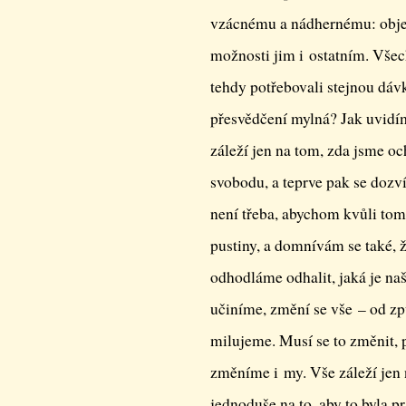
vzácnému a nádhernému: objev
možnosti jim i ostatním. Všech
tehdy potřebovali stejnou dáv
přesvědčení mylná? Jak uvidí
záleží jen na tom, zda jsme o
svobodu, a teprve pak se dozv
není třeba, abychom kvůli tomu
pustiny, a domnívám se také, ž
odhodláme odhalit, jaká je na
učiníme, změní se vše – od zp
milujeme. Musí se to změnit, 
změníme i my. Vše záleží jen 
jednoduše na to, aby to byla p