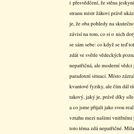
i přesvědčení, že stěna jesky
stranu mistr žákovi právě ukáz
je, že oba pohledy na skutečno
závisí na tom, co si o nich d
se sám sebe: co když se teď t
zdát ve světle vědeckých poz
nepatřičná, ale moderní vědci
paradoxní situaci. Místo zázra
kvantové fyziky, ale čím dál t
takový, jaký je, právě díky s
a co jsme přijali jako svou rea
vztahu mezi našimi vnitřními
toto téma zdá nepatřičné. Mil