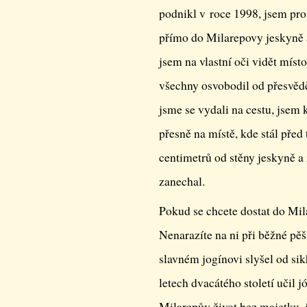
podnikl v roce 1998, jsem pro 
přímo do Milarepovy jeskyně a
jsem na vlastní oči vidět místo
všechny osvobodil od přesvědč
jsme se vydali na cestu, jsem 
přesně na místě, kde stál před 
centimetrů od stěny jeskyně a
zanechal.
Pokud se chcete dostat do Mil
Nenarazíte na ni při běžné pě
slavném jogínovi slyšel od s
letech dvacátého století učil 
Milarepův život bez majetku, 