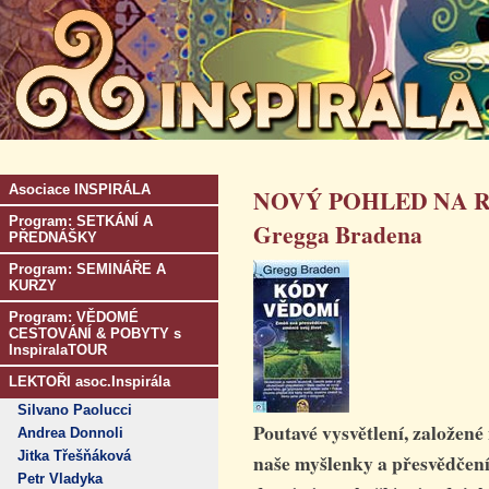
Asociace INSPIRÁLA
NOVÝ POHLED NA R
Program: SETKÁNÍ A
Gregga Bradena
PŘEDNÁŠKY
Program: SEMINÁŘE A
KURZY
Program: VĚDOMÉ
CESTOVÁNÍ & POBYTY s
InspiralaTOUR
LEKTOŘI asoc.Inspirála
Silvano Paolucci
Poutavé vysvětlení, založe
Andrea Donnoli
Jitka Třešňáková
naše myšlenky a přesvědčení
Petr Vladyka