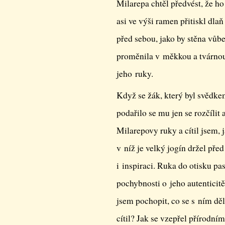
Milarepa chtěl předvést, že ho
asi ve výši ramen přitiskl dlaň
před sebou, jako by stěna vůb
proměnila v měkkou a tvárnou 
jeho ruky.
Když se žák, který byl svědkem
podařilo se mu jen se rozčílit a
Milarepovy ruky a cítil jsem, 
v níž je velký jogín držel pře
i inspiraci. Ruka do otisku pa
pochybnosti o jeho autenticit
jsem pochopit, co se s ním dě
cítil? Jak se vzepřel přírodní