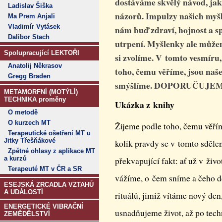
dostáváme skvělý návod, jak
Ladislav Šiška
názorů. Impulzy našich myšle
Ma Prem Anjali
Vladimír Vytásek
nám buď zdraví, hojnost a s
Dalibor Stach
utrpení. Myšlenky ale můžem
Spolupracující LEKTOŘI
si zvolíme. V tomto vesmíru
Anatolij Někrasov
toho, čemu věříme, jsou naš
Gregg Braden
smýšlíme. DOPORUČUJE
METAMORFNÍ (MOTÝLÍ)
TECHNIKA proměny
Ukázka z knihy
O metodě
O kurzech MT
Žijeme podle toho, čemu věří
Terapeutické ošetření MT u
Jitky Třešňákové
kolik pravdy se v tomto sděle
Zpětné ohlasy z aplikace MT
a kurzů
překvapující fakt: ať už v živ
Terapeuté MT v ČR a SR
vážíme, o čem sníme a čeho d
ESEJSKÁ ZRCADLA VZTAHŮ
A UDÁLOSTÍ
rituálů, jimiž vítáme nový de
ENERGETICKÉ VIBRAČNÍ
usnadňujeme život, až po tech
ZEMĚDĚLSTVÍ