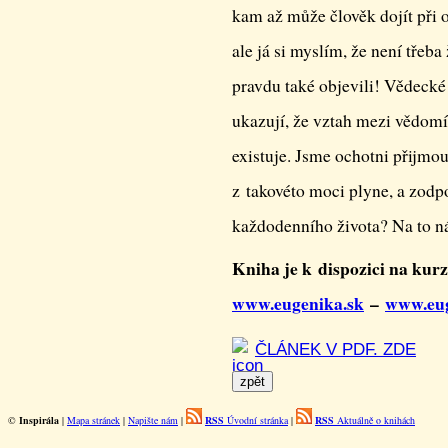
kam až může člověk dojít při 
ale já si myslím, že není třeba
pravdu také objevili! Vědecké
ukazují, že vztah mezi vědom
existuje. Jsme ochotni přijmou
z takovéto moci plyne, a zodp
každodenního života? Na to n
Kniha je k dispozici na ku
www.eugenika.sk
–
www.eug
ČLÁNEK V PDF. ZDE
©
Inspirála
|
Mapa stránek
|
Napište nám
|
RSS
Úvodní stránka
|
RSS
Aktuálně o knihách