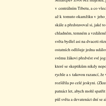
v centrálním Tibetu, a co vše
až k tomuto okamžiku v jeho j
skále a představoval si, jaké 
chladném, temném a vzdálené
světa bydlel asi na dvaceti růz
ostatních odlišuje jedna událo
svému žákovi předvést své jog
které se skeptikům nikdy nepo
rychle a s takovou razancí, že
rozšířila po celé jeskyni. (Zku
patnáct let, abych mohl spatři
půl světa a devatenáct dní se