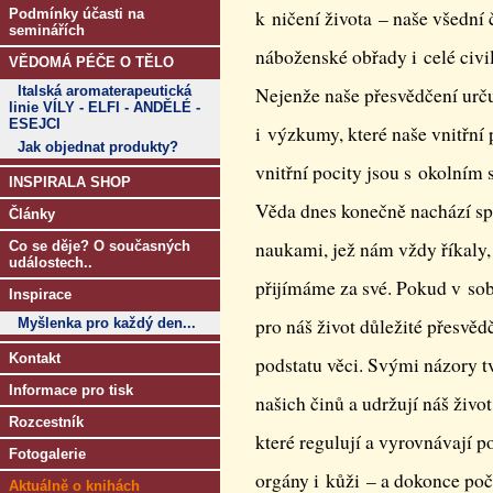
Podmínky účasti na
k ničení života – naše všední 
seminářích
náboženské obřady i celé civi
VĚDOMÁ PÉČE O TĚLO
Italská aromaterapeutická
Nejenže naše přesvědčení urču
linie VÍLY - ELFI - ANDĚLÉ -
ESEJCI
i výzkumy, které naše vnitřní 
Jak objednat produkty?
vnitřní pocity jsou s okolním 
INSPIRALA SHOP
Věda dnes konečně nachází sp
Články
naukami, jež nám vždy říkaly, 
Co se děje? O současných
událostech..
přijímáme za své. Pokud v sob
Inspirace
pro náš život důležité přesvěd
Myšlenka pro každý den...
Kontakt
podstatu věci. Svými názory tv
Informace pro tisk
našich činů a udržují náš živ
Rozcestník
které regulují a vyrovnávají po
Fotogalerie
orgány i kůži – a dokonce počí
Aktuálně o knihách