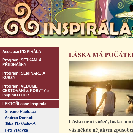
Asociace INSPIRÁLA
LÁSKA MÁ POČÁTEK,
Program: SETKÁNÍ A
PŘEDNÁŠKY
Program: SEMINÁŘE A
KURZY
Program: VĚDOMÉ
CESTOVÁNÍ & POBYTY s
InspiralaTOUR
LEKTOŘI asoc.Inspirála
Silvano Paolucci
Andrea Donnoli
Láska není vášeň, láska nen
Jitka Třešňáková
vás někdo nějakým způsobem
Petr Vladyka