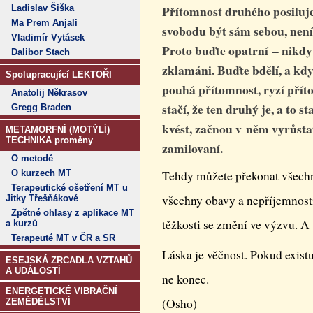
Přítomnost druhého posiluje
Ladislav Šiška
Ma Prem Anjali
svobodu být sám sebou, není
Vladimír Vytásek
Proto buďte opatrní – nikdy
Dalibor Stach
zklamáni. Buďte bdělí, a kdy
Spolupracující LEKTOŘI
pouhá přítomnost, ryzí příto
Anatolij Někrasov
stačí, že ten druhý je, a to 
Gregg Braden
kvést, začnou v něm vyrůstat 
METAMORFNÍ (MOTÝLÍ)
TECHNIKA proměny
zamilovaní.
O metodě
O kurzech MT
Tehdy můžete překonat všechny 
Terapeutické ošetření MT u
všechny obavy a nepříjemnosti,
Jitky Třešňákové
Zpětné ohlasy z aplikace MT
těžkosti se změní ve výzvu. A 
a kurzů
Terapeuté MT v ČR a SR
Láska je věčnost. Pokud existu
ESEJSKÁ ZRCADLA VZTAHŮ
A UDÁLOSTÍ
ne konec.
ENERGETICKÉ VIBRAČNÍ
(Osho)
ZEMĚDĚLSTVÍ