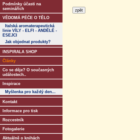
Podmínky účasti na
seminářích
VĚDOMÁ PÉČE O TĚLO
Italská aromaterapeutická
linie VÍLY - ELFI - ANDĚLÉ -
ESEJCI
Jak objednat produkty?
INSPIRALA SHOP
Články
Co se děje? O současných
událostech..
Inspirace
Myšlenka pro každý den...
Kontakt
Informace pro tisk
Rozcestník
Fotogalerie
Aktuálně o knihách