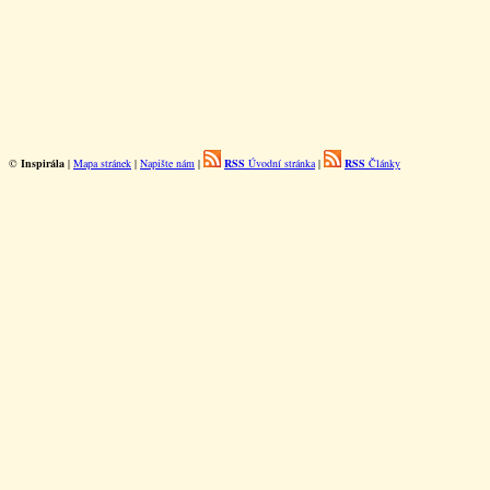
©
Inspirála
|
Mapa stránek
|
Napište nám
|
RSS
Úvodní stránka
|
RSS
Články