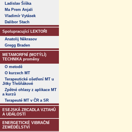
Ladislav Šiška
Ma Prem Anjali
Vladimír Vytásek
Dalibor Stach
Spolupracující LEKTOŘI
Anatolij Někrasov
Gregg Braden
METAMORFNÍ (MOTÝLÍ)
TECHNIKA proměny
O metodě
O kurzech MT
Terapeutické ošetření MT u
Jitky Třešňákové
Zpětné ohlasy z aplikace MT
a kurzů
Terapeuté MT v ČR a SR
ESEJSKÁ ZRCADLA VZTAHŮ
A UDÁLOSTÍ
ENERGETICKÉ VIBRAČNÍ
ZEMĚDĚLSTVÍ