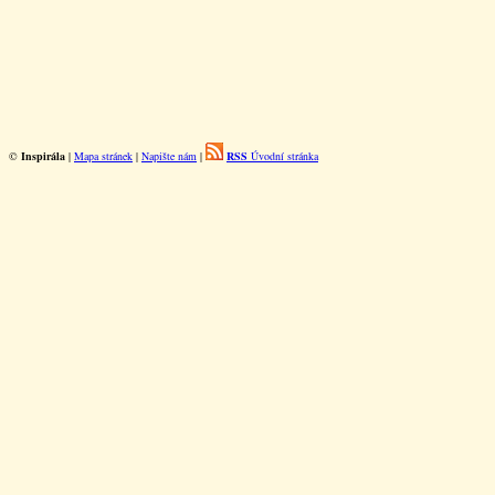
©
Inspirála
|
Mapa stránek
|
Napište nám
|
RSS
Úvodní stránka