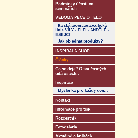
Podmínky účasti na
seminářích
VĚDOMÁ PÉČE O TĚLO
Italská aromaterapeutická
linie VÍLY - ELFI - ANDĚLÉ -
ESEJCI
Jak objednat produkty?
INSPIRALA SHOP
Články
Co se děje? O současných
událostech..
Inspirace
Myšlenka pro každý den...
Kontakt
Informace pro tisk
Rozcestník
Fotogalerie
Aktuálně o knihách