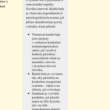
máme a
emocionální aspekty
okud
člověka zároveň. Každá řada
je věnována legendárním či
mytologickým bytostem, jež
přímo charakterizují pocity
a účinky, které přináší.
Vlastnosti každé řady
jsou spojeny
s vybranou konkrétní
aromaterapeutickou
směsí, jež využívá
funkční působení
esenciálních olejů na
mentální, citovou
i fyzickou úroveň
člověka.
Každá řada je vyvinuta
tak, aby působila na
konkrétní energetické
centrum – čakru a na
oblasti, jež ovlivňuje.
Záměrem je vytvářet
produkty, jež působí
nejen na tělo fyzické,
ale i na těla
jemnohmotná darujíc