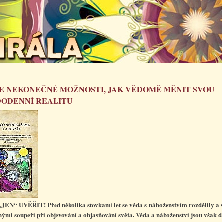
 NEKONEČNÉ MOŽNOSTI, JAK VĚDOMĚ MĚNIT SVOU
ODENNÍ REALITU
„JEN“ UVĚŘIT!
Před několika stovkami let se věda s náboženstvím rozdělily a s
ými soupeři při objevování a objasňování světa. Věda a náboženství jsou však