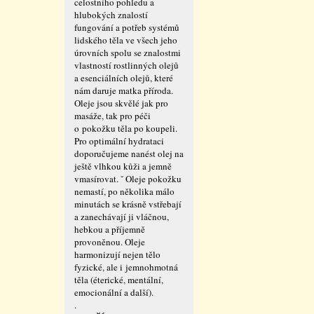
celostního pohledu a
hlubokých znalostí
fungování a potřeb systémů
lidského těla ve všech jeho
úrovních spolu se znalostmi
vlastností rostlinných olejů
a esenciálních olejů, které
nám daruje matka příroda.
Oleje jsou skvělé jak pro
masáže, tak pro péči
o pokožku těla po koupeli.
Pro optimální hydrataci
doporučujeme nanést olej na
ještě vlhkou kůži a jemně
vmasírovat. ˇ Oleje pokožku
nemastí, po několika málo
minutách se krásně vstřebají
a zanechávají ji vláčnou,
hebkou a příjemně
provoněnou. Oleje
harmonizují nejen tělo
fyzické, ale i jemnohmotná
těla (éterické, mentální,
emocionální a další).
.