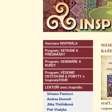
Asociace INSPIRÁLA
MÁME
KAŽD
Program: SETKÁNÍ A
PŘEDNÁŠKY
Program: SEMINÁŘE A
KURZY
Program: VĚDOMÉ
CESTOVÁNÍ & POBYTY s
InspiralaTOUR
LEKTOŘI asoc.Inspirála
Silvano Paolucci
Andrea Donnoli
STAČÍ 
Jitka Třešňáková
vzájemn
Petr Vladyka