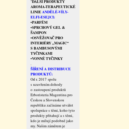
DALŠÍ PRODUKTY
"
AROMA-TERAPEUTICKÉ
LINIE
ANDĚLÉ-VÍLY-
ELFI-ESEJCI:
PARFÉM
•
SPRCHOVÝ GEL &
•
ŠAMPON
OSVĚŽOVAČ PRO
•
INTERIÉRY „MAGIC“
S BAMBUSOVÝMI
TYČINKAMI
VONNÉ TYČINKY
•
.
ŠÍŘENÍ A DISTRIBUCE
PRODUKTŮ:
Od r. 2017 spolu
s uzavřením dohody
o zastoupení produktů
Erboristeria Magentina pro
Českou a Slovenskou
republiku začínáme utvářet
spolupráce s těmi, koho tyto
produkty přitahují a s těmi,
kdo je milují podobně jako
my. Našim záměrem je