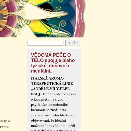
VĚDOMÁ PÉČE O
TĚLO spojuje blaho
fyzické, duševní i
mentální...
ITALSKÁ AROMA-
TERAPEUTICKÁ LINIE
„ANDĚLÉ-VÍLY-ELFI-
ESEJCI“
pro vědomou péči
o kompletní fyzicko-
psychicko-emocionální
harmonii se zrodila na
základě vnitřního hledání a
objevování. Je ideální
taly se
možností pro vědomou péči
 dvěma
o fyzické tělo a psychické a