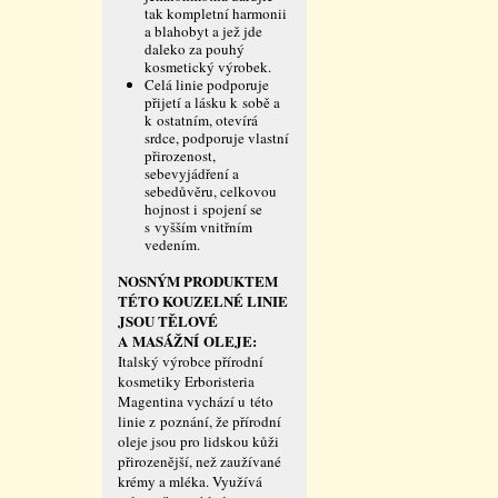
tak kompletní harmonii
a blahobyt a jež jde
daleko za pouhý
kosmetický výrobek.
Celá linie podporuje
přijetí a lásku k sobě a
k ostatním, otevírá
srdce, podporuje vlastní
přirozenost,
sebevyjádření a
sebedůvěru, celkovou
hojnost i spojení se
s vyšším vnitřním
vedením.
NOSNÝM PRODUKTEM
TÉTO KOUZELNÉ LINIE
JSOU TĚLOVÉ
A MASÁŽNÍ OLEJE:
Italský výrobce přírodní
kosmetiky Erboristeria
Magentina vychází u této
linie z poznání, že přírodní
oleje jsou pro lidskou kůži
přirozenější, než zaužívané
krémy a mléka. Využívá