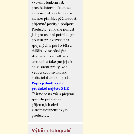
vytvořit funkční síť,
prostřednictvím které se
mohou šířit všude tam, kde
mohou přinášet péči, radost,
příjemné pocity i podporu.
Produkty je možné pořídit
jak pro osobní potřebu, pro
použití při aktivivitách
spojených s péčí o těla a
tělíčka, v masérských
studiích či ve wellness
centrech a také pro jejich
další šíření pro ty, kdo
vedou skupiny, kurzy,
holistická centra apod..
Popis jednotlivých
produktů najdete ZDE
Těšíme se na vás a přejeme
spoustu potěšení a
příjemných chvil
s aromaterape­utickými
produkty…
Výběr z fotografií