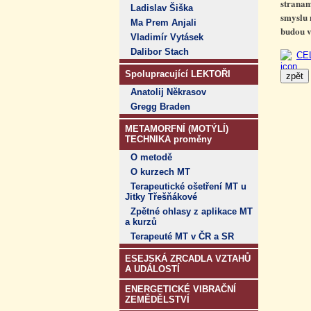
stranam
Ladislav Šiška
smyslu 
Ma Prem Anjali
budou v
Vladimír Vytásek
Dalibor Stach
CE
Spolupracující LEKTOŘI
Anatolij Někrasov
Gregg Braden
METAMORFNÍ (MOTÝLÍ)
TECHNIKA proměny
O metodě
O kurzech MT
Terapeutické ošetření MT u
Jitky Třešňákové
Zpětné ohlasy z aplikace MT
a kurzů
Terapeuté MT v ČR a SR
ESEJSKÁ ZRCADLA VZTAHŮ
A UDÁLOSTÍ
ENERGETICKÉ VIBRAČNÍ
ZEMĚDĚLSTVÍ