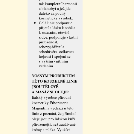
tak kompletní harmonii
a blahobyt a jež jde
daleko za pouhý
kosmetický výrobek.
Celá linie podporuje
přijetí a lásku k sobě a
k ostatním, otevírá
srdce, podporuje vlastní
přirozenost,
sebevyjádření a
sebedůvěru, celkovou
hojnost i spojení se
s vyšším vnitřním
vedením.
NOSNÝM PRODUKTEM
TÉTO KOUZELNÉ LINIE
JSOU TĚLOVÉ
A MASÁŽNÍ OLEJE:
Italský výrobce přírodní
kosmetiky Erboristeria
Magentina vychází u této
linie z poznání, že přírodní
oleje jsou pro lidskou kůži
přirozenější, než zaužívané
krémy a mléka. Využívá