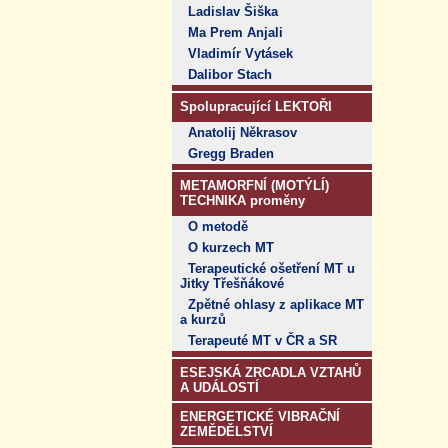
Ladislav Šiška
Ma Prem Anjali
Vladimír Vytásek
Dalibor Stach
Spolupracující LEKTOŘI
Anatolij Někrasov
Gregg Braden
METAMORFNÍ (MOTÝLÍ)
TECHNIKA proměny
O metodě
O kurzech MT
Terapeutické ošetření MT u
Jitky Třešňákové
Zpětné ohlasy z aplikace MT
a kurzů
Terapeuté MT v ČR a SR
ESEJSKÁ ZRCADLA VZTAHŮ
A UDÁLOSTÍ
ENERGETICKÉ VIBRAČNÍ
ZEMĚDĚLSTVÍ