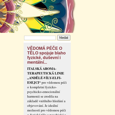
VĚDOMÁ PÉČE O
TĚLO spojuje blaho
fyzické, duševní i
mentální...
ITALSKÁ AROMA-
TERAPEUTICKÁ LINIE
„ANDĚLÉ-VÍLY-ELFI-
ESEJCI“
pro vědomou péči
o kompletní fyzicko-
psychicko-emocionální
harmonii se zrodila na
základě vnitřního hledání a
objevování. Je ideální
možností pro vědomou péči
o fyzické tělo a psychické a