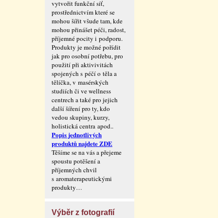
vytvořit funkční síť,
prostřednictvím které se
mohou šířit všude tam, kde
mohou přinášet péči, radost,
příjemné pocity i podporu.
Produkty je možné pořídit
jak pro osobní potřebu, pro
použití při aktivivitách
spojených s péčí o těla a
tělíčka, v masérských
studiích či ve wellness
centrech a také pro jejich
další šíření pro ty, kdo
vedou skupiny, kurzy,
holistická centra apod..
Popis jednotlivých
produktů najdete ZDE
Těšíme se na vás a přejeme
spoustu potěšení a
příjemných chvil
s aromaterape­utickými
produkty…
Výběr z fotografií