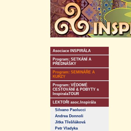
Asociace INSPIRÁLA
Program: SETKÁNÍ A
PŘEDNÁŠKY
Program: SEMINÁŘE A
KURZY
Program: VĚDOMÉ
CESTOVÁNÍ & POBYTY s
InspiralaTOUR
LEKTOŘI asoc.Inspirála
Silvano Paolucci
Andrea Donnoli
Jitka Třešňáková
Petr Vladyka