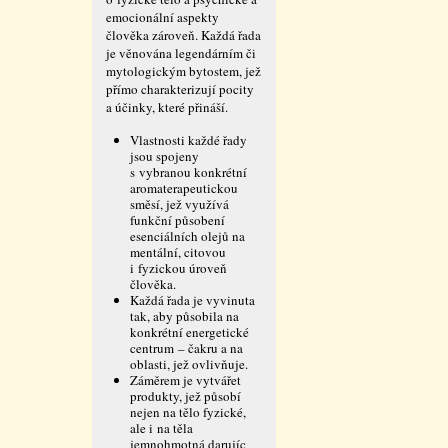
emocionální aspekty
člověka zároveň. Každá řada
je věnována legendárním či
mytologickým bytostem, jež
přímo charakterizují pocity
a účinky, které přináší.
Vlastnosti každé řady
jsou spojeny
s vybranou konkrétní
aromaterapeutickou
směsí, jež využívá
funkční působení
esenciálních olejů na
mentální, citovou
i fyzickou úroveň
člověka.
Každá řada je vyvinuta
tak, aby působila na
konkrétní energetické
centrum – čakru a na
oblasti, jež ovlivňuje.
Záměrem je vytvářet
produkty, jež působí
nejen na tělo fyzické,
ale i na těla
jemnohmotná darujíc