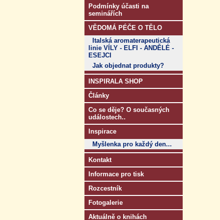
Podmínky účasti na
seminářích
VĚDOMÁ PÉČE O TĚLO
Italská aromaterapeutická
linie VÍLY - ELFI - ANDĚLÉ -
ESEJCI
Jak objednat produkty?
INSPIRALA SHOP
Články
Co se děje? O současných
událostech..
Inspirace
Myšlenka pro každý den...
Kontakt
Informace pro tisk
Rozcestník
Fotogalerie
Aktuálně o knihách