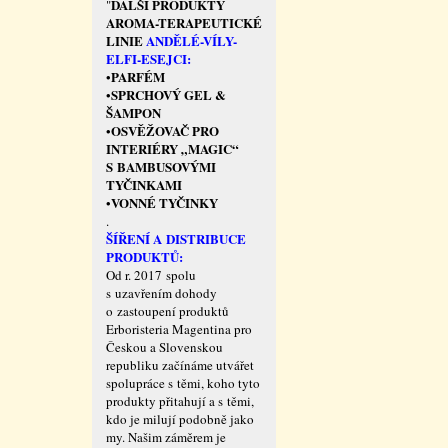
DALŠÍ PRODUKTY
"
AROMA-TERAPEUTICKÉ
LINIE
ANDĚLÉ-VÍLY-
ELFI-ESEJCI:
PARFÉM
•
SPRCHOVÝ GEL &
•
ŠAMPON
OSVĚŽOVAČ PRO
•
INTERIÉRY „MAGIC“
S BAMBUSOVÝMI
TYČINKAMI
VONNÉ TYČINKY
•
.
ŠÍŘENÍ A DISTRIBUCE
PRODUKTŮ:
Od r. 2017 spolu
s uzavřením dohody
o zastoupení produktů
Erboristeria Magentina pro
Českou a Slovenskou
republiku začínáme utvářet
spolupráce s těmi, koho tyto
produkty přitahují a s těmi,
kdo je milují podobně jako
my. Našim záměrem je