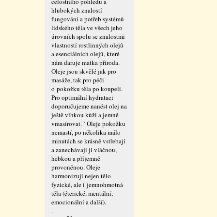
celostního pohledu a
hlubokých znalostí
fungování a potřeb systémů
lidského těla ve všech jeho
úrovních spolu se znalostmi
vlastností rostlinných olejů
a esenciálních olejů, které
nám daruje matka příroda.
Oleje jsou skvělé jak pro
masáže, tak pro péči
o pokožku těla po koupeli.
Pro optimální hydrataci
doporučujeme nanést olej na
ještě vlhkou kůži a jemně
vmasírovat. ˇ Oleje pokožku
nemastí, po několika málo
minutách se krásně vstřebají
a zanechávají ji vláčnou,
hebkou a příjemně
provoněnou. Oleje
harmonizují nejen tělo
fyzické, ale i jemnohmotná
těla (éterické, mentální,
emocionální a další).
.