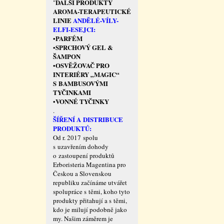
DALŠÍ PRODUKTY
"
AROMA-TERAPEUTICKÉ
LINIE
ANDĚLÉ-VÍLY-
ELFI-ESEJCI:
PARFÉM
•
SPRCHOVÝ GEL &
•
ŠAMPON
OSVĚŽOVAČ PRO
•
INTERIÉRY „MAGIC“
S BAMBUSOVÝMI
TYČINKAMI
VONNÉ TYČINKY
•
.
ŠÍŘENÍ A DISTRIBUCE
PRODUKTŮ:
Od r. 2017 spolu
s uzavřením dohody
o zastoupení produktů
Erboristeria Magentina pro
Českou a Slovenskou
republiku začínáme utvářet
spolupráce s těmi, koho tyto
produkty přitahují a s těmi,
kdo je milují podobně jako
my. Našim záměrem je