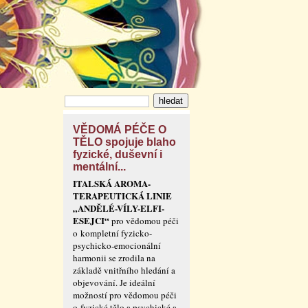
VĚDOMÁ PÉČE O
TĚLO spojuje blaho
fyzické, duševní i
mentální...
ITALSKÁ AROMA-
TERAPEUTICKÁ LINIE
„ANDĚLÉ-VÍLY-ELFI-
ESEJCI“
pro vědomou péči
o kompletní fyzicko-
psychicko-emocionální
harmonii se zrodila na
základě vnitřního hledání a
objevování. Je ideální
možností pro vědomou péči
o fyzické tělo a psychické a