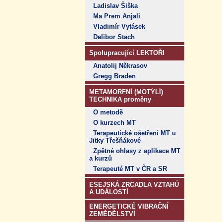
Ladislav Šiška
Ma Prem Anjali
Vladimír Vytásek
Dalibor Stach
Spolupracující LEKTOŘI
Anatolij Někrasov
Gregg Braden
METAMORFNÍ (MOTÝLÍ)
TECHNIKA proměny
O metodě
O kurzech MT
Terapeutické ošetření MT u
Jitky Třešňákové
Zpětné ohlasy z aplikace MT
a kurzů
Terapeuté MT v ČR a SR
ESEJSKÁ ZRCADLA VZTAHŮ
A UDÁLOSTÍ
ENERGETICKÉ VIBRAČNÍ
ZEMĚDĚLSTVÍ