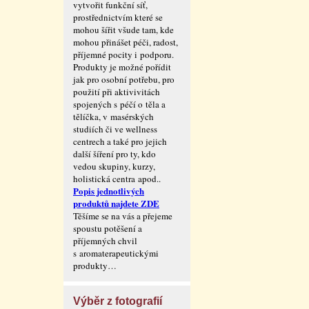
vytvořit funkční síť,
prostřednictvím které se
mohou šířit všude tam, kde
mohou přinášet péči, radost,
příjemné pocity i podporu.
Produkty je možné pořídit
jak pro osobní potřebu, pro
použití při aktivivitách
spojených s péčí o těla a
tělíčka, v masérských
studiích či ve wellness
centrech a také pro jejich
další šíření pro ty, kdo
vedou skupiny, kurzy,
holistická centra apod..
Popis jednotlivých
produktů najdete ZDE
Těšíme se na vás a přejeme
spoustu potěšení a
příjemných chvil
s aromaterape­utickými
produkty…
Výběr z fotografií