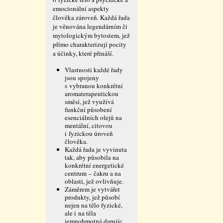
emocionální aspekty
člověka zároveň. Každá řada
je věnována legendárním či
mytologickým bytostem, jež
přímo charakterizují pocity
a účinky, které přináší.
Vlastnosti každé řady
jsou spojeny
s vybranou konkrétní
aromaterapeutickou
směsí, jež využívá
funkční působení
esenciálních olejů na
mentální, citovou
i fyzickou úroveň
člověka.
Každá řada je vyvinuta
tak, aby působila na
konkrétní energetické
centrum – čakru a na
oblasti, jež ovlivňuje.
Záměrem je vytvářet
produkty, jež působí
nejen na tělo fyzické,
ale i na těla
jemnohmotná darujíc