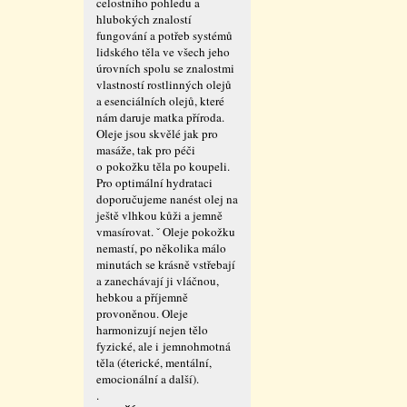
celostního pohledu a
hlubokých znalostí
fungování a potřeb systémů
lidského těla ve všech jeho
úrovních spolu se znalostmi
vlastností rostlinných olejů
a esenciálních olejů, které
nám daruje matka příroda.
Oleje jsou skvělé jak pro
masáže, tak pro péči
o pokožku těla po koupeli.
Pro optimální hydrataci
doporučujeme nanést olej na
ještě vlhkou kůži a jemně
vmasírovat. ˇ Oleje pokožku
nemastí, po několika málo
minutách se krásně vstřebají
a zanechávají ji vláčnou,
hebkou a příjemně
provoněnou. Oleje
harmonizují nejen tělo
fyzické, ale i jemnohmotná
těla (éterické, mentální,
emocionální a další).
.