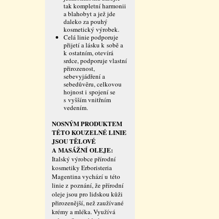
tak kompletní harmonii
a blahobyt a jež jde
daleko za pouhý
kosmetický výrobek.
Celá linie podporuje
přijetí a lásku k sobě a
k ostatním, otevírá
srdce, podporuje vlastní
přirozenost,
sebevyjádření a
sebedůvěru, celkovou
hojnost i spojení se
s vyšším vnitřním
vedením.
NOSNÝM PRODUKTEM
TÉTO KOUZELNÉ LINIE
JSOU TĚLOVÉ
A MASÁŽNÍ OLEJE:
Italský výrobce přírodní
kosmetiky Erboristeria
Magentina vychází u této
linie z poznání, že přírodní
oleje jsou pro lidskou kůži
přirozenější, než zaužívané
krémy a mléka. Využívá