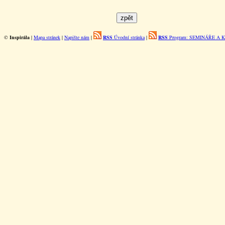
©
Inspirála
|
Mapa stránek
|
Napište nám
|
RSS
Úvodní stránka
|
RSS
Program: SEMINÁŘE A 