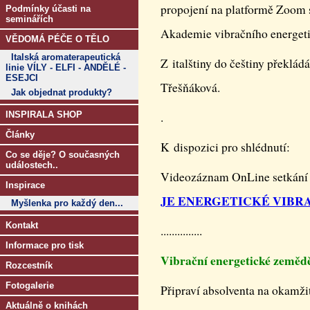
propojení na platformě Zoom
Podmínky účasti na
seminářích
Akademie vibračního energetic
VĚDOMÁ PÉČE O TĚLO
Italská aromaterapeutická
Z italštiny do češtiny překlá
linie VÍLY - ELFI - ANDĚLÉ -
ESEJCI
Třešňáková.
Jak objednat produkty?
INSPIRALA SHOP
.
Články
K dispozici pro shlédnutí:
Co se děje? O současných
událostech..
Videozáznam OnLine setkání
Inspirace
JE ENERGETICKÉ VIBR
Myšlenka pro každý den...
Kontakt
...............
Informace pro tisk
Vibrační energetické zem
Rozcestník
Fotogalerie
Připraví absolventa na okamži
Aktuálně o knihách