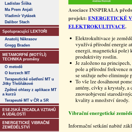
Ladislav Šiška
Asociace INSPIRALA předst
Ma Prem Anjali
Vladimír Vytásek
projekt:
ENERGETICKÉ V
Dalibor Stach
ELEKTROKULTIVACE
.
Spolupracující LEKTOŘI
Elektrokultivace je zemědě
Anatolij Někrasov
využívá přírodní energie 
Gregg Braden
energii, magnetická pole) k
METAMORFNÍ (MOTÝLÍ)
produktivity rostlin.
TECHNIKA proměny
Je založeno na principech,
O metodě
pole a přírodní frekvence m
O kurzech MT
se snižuje nebo eliminuje 
Terapeutické ošetření MT u
To vše lze dosáhnout pomo
Jitky Třešňákové
antény, cívky a krystaly, a
Zpětné ohlasy z aplikace MT
znovuobjevení starodávných
a kurzů
kvality a množství úrody.
Terapeuté MT v ČR a SR
ESEJSKÁ ZRCADLA VZTAHŮ
Vibrační energetické zem
A UDÁLOSTÍ
ENERGETICKÉ VIBRAČNÍ
Informační setkání nabité z
ZEMĚDĚLSTVÍ