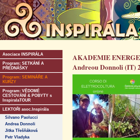
Asociace INSPIRÁLA
AKADEMIE ENERGE
Program: SETKÁNÍ A
Andreou Donnoli (IT) 
PŘEDNÁŠKY
Program: SEMINÁŘE A
KURZY
Program: VĚDOMÉ
CESTOVÁNÍ & POBYTY s
InspiralaTOUR
LEKTOŘI asoc.Inspirála
Silvano Paolucci
Andrea Donnoli
Jitka Třešňáková
Petr Vladyka