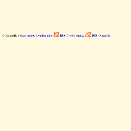
©
Inspirála
|
Mapa stránek
|
Napište nám
|
RSS
Úvodní stránka
|
RSS
O metodě