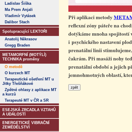
Ladislav Šiška
Ma Prem Anjali
Při aplikaci metody
METAM
Vladimír Vytásek
Dalibor Stach
reflexní zóny páteře na chodi
Spolupracující LEKTOŘI
dotýkáme mnoha spojitostí v
Anatolij Někrasov
i psychického nastavení plodu
Gregg Braden
prenatální linii stimulujeme
METAMORFNÍ (MOTÝLÍ)
čakrám. Při masáži nohy ted
TECHNIKA proměny
prenatální období a jejich 
O metodě
O kurzech MT
jemnohmotných oblastí, kter
Terapeutické ošetření MT u
Jitky Třešňákové
Zpětné ohlasy z aplikace MT
a kurzů
Terapeuté MT v ČR a SR
ESEJSKÁ ZRCADLA VZTAHŮ
A UDÁLOSTÍ
ENERGETICKÉ VIBRAČNÍ
ZEMĚDĚLSTVÍ