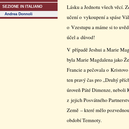
Lásku a Jednotu všech věcí. Zd
SEZIONE IN ITALIANO
Andrea Donnoli
učení o vykoupení a spáse Vál
o Vzestupu a máme si to uvěd
účel a důvod!
V případě Jeshui a Marie Magd
byla Marie Magdalena jako Žen
Francie a pečovala o Kristov
ten pravý čas pro „Druhý příc
úroveň Páté Dimenze, neboli K
z jejich Posvátného Partnerst
Země – které mělo pozvednou
období Temnoty.