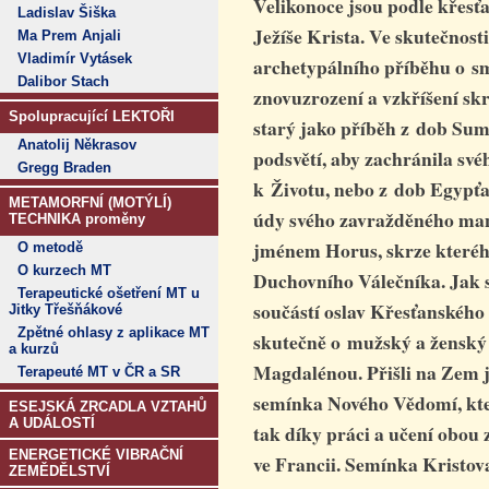
Velikonoce jsou podle křesťa
Ladislav Šiška
Ježíše Krista. Ve skutečnost
Ma Prem Anjali
Vladimír Vytásek
archetypálního příběhu o s
Dalibor Stach
znovuzrození a vzkříšení skr
Spolupracující LEKTOŘI
starý jako příběh z dob Su
Anatolij Někrasov
podsvětí, aby zachránila sv
Gregg Braden
k Životu, nebo z dob Egypťa
METAMORFNÍ (MOTÝLÍ)
údy svého zavražděného manž
TECHNIKA proměny
jménem Horus, skrze kteréh
O metodě
O kurzech MT
Duchovního Válečníka.
Jak s
Terapeutické ošetření MT u
součástí oslav Křesťanského
Jitky Třešňákové
Zpětné ohlasy z aplikace MT
skutečně o mužský a ženský
a kurzů
Magdalénou. Přišli na Zem j
Terapeuté MT v ČR a SR
semínka Nového Vědomí, kte
ESEJSKÁ ZRCADLA VZTAHŮ
A UDÁLOSTÍ
tak díky práci a učení obou 
ENERGETICKÉ VIBRAČNÍ
ve Francii. Semínka Kristova
ZEMĚDĚLSTVÍ