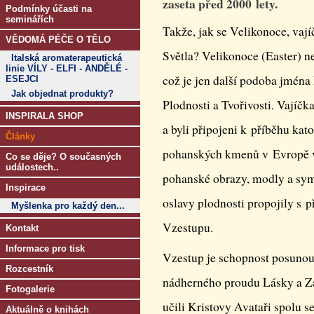
zaseta před 2000 lety.
Podmínky účasti na
seminářích
Takže, jak se Velikonoce, vaj
VĚDOMÁ PÉČE O TĚLO
Světla? Velikonoce (Easter) 
Italská aromaterapeutická
linie VÍLY - ELFI - ANDĚLÉ -
což je jen další podoba jména
ESEJCI
Jak objednat produkty?
Plodnosti a Tvořivosti. Vajíčk
INSPIRALA SHOP
a byli připojeni k příběhu kato
Články
pohanských kmenů v Evropě ve
Co se děje? O současných
událostech..
pohanské obrazy, modly a sy
Inspirace
oslavy plodnosti propojily s 
Myšlenka pro každý den...
Vzestupu.
Kontakt
Informace pro tisk
Vzestup je schopnost posunout
Rozcestník
nádherného proudu Lásky a Z
Fotogalerie
učili Kristovy Avataři spolu
Aktuálně o knihách