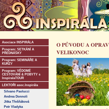
Asociace INSPIRÁLA
O PŮVODU A OPRA
Program: SETKÁNÍ A
VELIKONOC
PŘEDNÁŠKY
Program: SEMINÁŘE A
KURZY
Program: VĚDOMÉ
CESTOVÁNÍ & POBYTY s
InspiralaTOUR
LEKTOŘI asoc.Inspirála
Silvano Paolucci
Andrea Donnoli
Jitka Třešňáková
Petr Vladyka