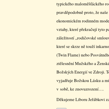
typického maloměšťáckého rod
pravděpodobně proto, že naše 
ekonomickém rodinném modelu,
vztahy, které překračují tyto 
záležitostí „rodičovské smlouv
které se skrze ně touží inkarn
(Twin Flame) nebo Posvátného
ztělesnění Mužského a Ženské
Božských Energií ve Zdroji. T
vyjadřuje Božskou Lásku a mů
v sobě, ke znovuzrození….
Děkujeme Liboru Jeřábkovi za