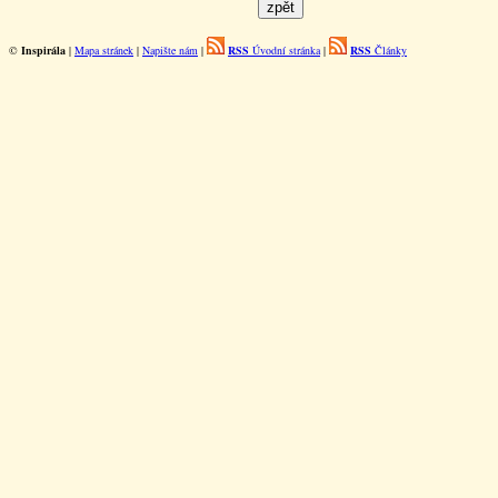
©
Inspirála
|
Mapa stránek
|
Napište nám
|
RSS
Úvodní stránka
|
RSS
Články