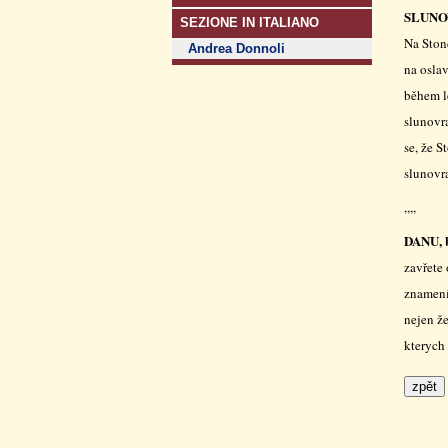
SLUNO
SEZIONE IN ITALIANO
Na Ston
Andrea Donnoli
na osla
během le
slunovra
se, že 
slunovr
,,,,
DANU, b
zavřete 
znamení
nejen ž
kterych