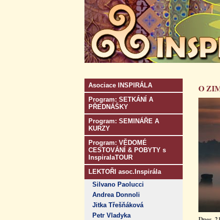
Asociace INSPIRÁLA
O ZI
Program: SETKÁNÍ A
PŘEDNÁŠKY
Program: SEMINÁŘE A
KURZY
Program: VĚDOMÉ
CESTOVÁNÍ & POBYTY s
InspiralaTOUR
LEKTOŘI asoc.Inspirála
Silvano Paolucci
Andrea Donnoli
Jitka Třešňáková
Petr Vladyka
Dnes, 2