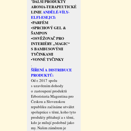
DALŠÍ PRODUKTY
"
AROMA-TERAPEUTICKÉ
LINIE
ANDĚLÉ-VÍLY-
ELFI-ESEJCI:
PARFÉM
•
SPRCHOVÝ GEL &
•
ŠAMPON
OSVĚŽOVAČ PRO
•
INTERIÉRY „MAGIC“
S BAMBUSOVÝMI
TYČINKAMI
VONNÉ TYČINKY
•
.
ŠÍŘENÍ A DISTRIBUCE
PRODUKTŮ:
Od r. 2017 spolu
s uzavřením dohody
o zastoupení produktů
Erboristeria Magentina pro
Českou a Slovenskou
republiku začínáme utvářet
spolupráce s těmi, koho tyto
produkty přitahují a s těmi,
kdo je milují podobně jako
my. Našim záměrem je