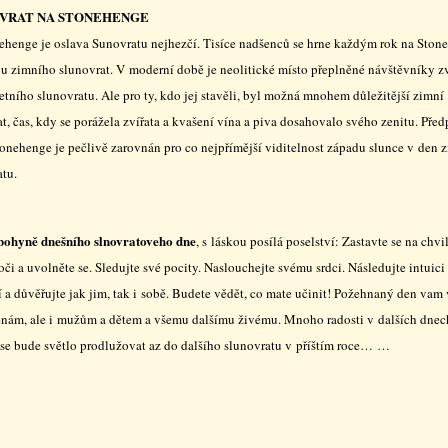
VRAT NA STONEHENGE
ehenge je oslava Sunovratu nejhezčí. Tisíce nadšenců se hrne každým rok na Ston
vu zimního slunovrat. V moderní době je neolitické místo přeplněné návštěvníky z
tního slunovratu. Ale pro ty, kdo jej stavěli, byl možná mnohem důležitější zimní
t, čas, kdy se porážela zvířata a kvašení vína a piva dosahovalo svého zenitu. Pře
Stonehenge je pečlivě zarovnán pro co nejpřímější viditelnost západu slunce v den 
atu.
ohyně dnešního slnovratoveho dne
, s láskou posílá poselství: Zastavte se na chvi
oči a uvolněte se. Sledujte své pocity. Naslouchejte svému srdci. Následujte intuici
 a důvěřujte jak jim, tak i sobě. Budete vědět, co mate učinit! Požehnaný den vam
enám, ale i mužům a dětem a všemu dalšímu živému. Mnoho radosti v dalších dnec
 se bude světlo prodlužovat az do dalšího slunovratu v příštím roce… …