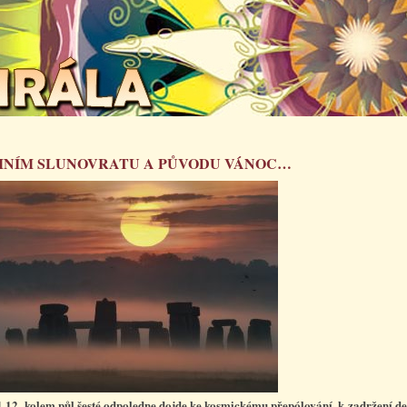
MNÍM SLUNOVRATU A PŮVODU VÁNOC…
1.12. kolem půl šesté odpoledne dojde ke kosmickému přepólování, k zadržení d