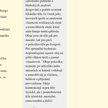
celostního pohledu a
hlubokých znalostí
fungování a potřeb systémů
ehenge
lidského těla ve všech jeho
vláště
úrovních spolu se znalostmi
vlastností rostlinných olejů
a esenciálních olejů, které
dpokládá
nám daruje matka příroda.
zimního
Oleje jsou skvělé jak pro
masáže, tak pro péči
o pokožku těla po koupeli.
Pro optimální hydrataci
doporučujeme nanést olej na
ještě vlhkou kůži a jemně
ličku,
vmasírovat. ˇ Oleje pokožku
 a
nemastí, po několika málo
minutách se krásně vstřebají
 všem,
a zanechávají ji vláčnou,
h, ve
hebkou a příjemně
provoněnou. Oleje
harmonizují nejen tělo
fyzické, ale i jemnohmotná
těla (éterické, mentální,
emocionální a další).
.