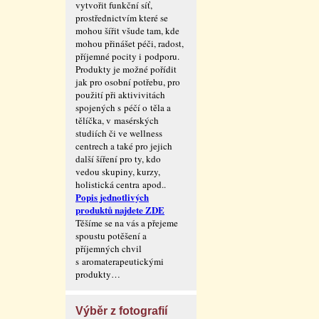
vytvořit funkční síť,
prostřednictvím které se
mohou šířit všude tam, kde
mohou přinášet péči, radost,
příjemné pocity i podporu.
Produkty je možné pořídit
jak pro osobní potřebu, pro
použití při aktivivitách
spojených s péčí o těla a
tělíčka, v masérských
studiích či ve wellness
centrech a také pro jejich
další šíření pro ty, kdo
vedou skupiny, kurzy,
holistická centra apod..
Popis jednotlivých
produktů najdete ZDE
Těšíme se na vás a přejeme
spoustu potěšení a
příjemných chvil
s aromaterape­utickými
produkty…
Výběr z fotografií