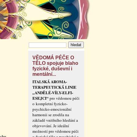
VĚDOMÁ PÉČE O
TĚLO spojuje blaho
fyzické, duševní i
mentální...
ITALSKÁ AROMA-
TERAPEUTICKÁ LINIE
„ANDĚLÉ-VÍLY-ELFI-
ESEJCI“
pro vědomou péči
o kompletní fyzicko-
psychicko-emocionální
harmonii se zrodila na
základě vnitřního hledání a
objevování. Je ideální
možností pro vědomou péči
echu
o fyzické tělo a psychické a