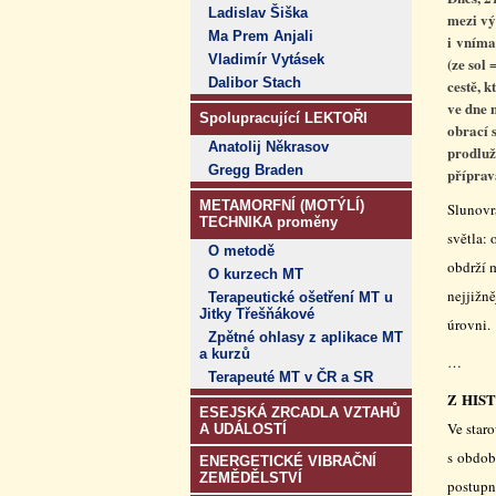
Ladislav Šiška
mezi vý
Ma Prem Anjali
i vnímat
Vladimír Vytásek
(ze sol 
Dalibor Stach
cestě, 
ve dne 
Spolupracující LEKTOŘI
obrací 
Anatolij Někrasov
prodluž
Gregg Braden
příprav
METAMORFNÍ (MOTÝLÍ)
Slunovr
TECHNIKA proměny
světla:
O metodě
obdrží 
O kurzech MT
nejjižn
Terapeutické ošetření MT u
Jitky Třešňákové
úrovni.
Zpětné ohlasy z aplikace MT
a kurzů
…
Terapeuté MT v ČR a SR
Z HIS
ESEJSKÁ ZRCADLA VZTAHŮ
Ve star
A UDÁLOSTÍ
s obdob
ENERGETICKÉ VIBRAČNÍ
ZEMĚDĚLSTVÍ
postupn