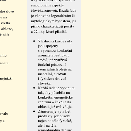
ě
emocionální aspekty
člověka zároveň. Každá řada
ské slovo
je věnována legendárním či
ku na
mytologickým bytostem, jež
 světla
přímo charakterizují pocity
 obloze,
a účinky, které přináší.
řináší
a
Vlastnosti každé řady
jsou spojeny
s vybranou konkrétní
aromaterapeutickou
nního
směsí, jež využívá
laneta
funkční působení
esenciálních olejů na
mentální, citovou
nejnižší
i fyzickou úroveň
člověka.
Každá řada je vyvinuta
tak, aby působila na
konkrétní energetické
centrum – čakru a na
oblasti, jež ovlivňuje.
Záměrem je vytvářet
ovalo
produkty, jež působí
nejen na tělo fyzické,
y a
ale i na těla
jemnohmotná darujíc