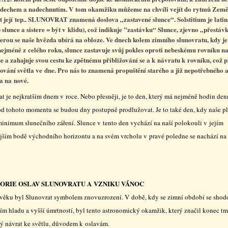
dechem a nadechnutím. V tom okamžiku můžeme na chvíli vejít do rytmů Zem
 její tep..
SLUNOVRAT znamená doslova „zastavené slunce“. Solstitium je latin
= slunce a sistere = být v klidu), což indikuje "zastávku“ Slunce, zjevno „přestáv
kterou se naše hvězda ubírá na obloze. Ve dnech kolem zimního slunovratu, kdy je
nejméně z celého roku, slunce zastavuje svůj pokles oproti nebeskému rovníku na
se a zahajuje svou cestu ke zpětnému přibližování se a k návratu k rovníku, což p
ování světla ve dne.
Pro nás to znamená propuštění starého a již nepotřebného 
a na nové.
at je nejkratším dnem v roce. Nebo přesněji, je to den, který má nejméně hodin de
 od tohoto momentu se budou dny postupně prodlužovat. Je to také den, kdy naše p
minimum slunečního záření. Slunce v tento den vychází na naší polokouli v jejím
ějším bodě východního horizontu a na svém vrcholu v pravé poledne se nachází na 
TORIE OSLAV SLUNOVRATU A VZNIKU VÁNOC
ověku byl Slunovrat symbolem znovuzrození. V době, kdy se zimní období se shod
ím hladu a vyšší úmrtností, byl tento astronomický okamžik, který značil konec tm
ý návrat ke světlu, důvodem k oslavám.