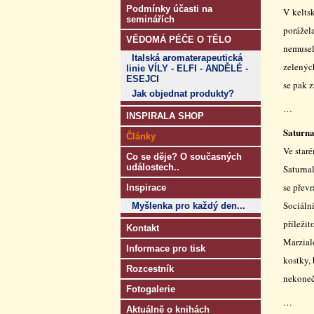
Podmínky účasti na
V keltsk
seminářích
porážel
VĚDOMÁ PÉČE O TĚLO
nemuseli
Italská aromaterapeutická
zelených
linie VÍLY - ELFI - ANDĚLÉ -
ESEJCI
se pak z
Jak objednat produkty?
…
INSPIRALA SHOP
Saturna
Články
Ve star
Co se děje? O současných
událostech..
Saturna
se převr
Inspirace
Sociální
Myšlenka pro každý den...
příležit
Kontakt
Marzial
Informace pro tisk
kostky,
Rozcestník
nekoneč
Fotogalerie
…
Aktuálně o knihách