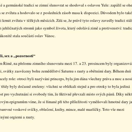
é a germánské tradici se zimní slunovrat se shodoval s oslavou Yule: zapálil se oh
a se zvířata a hodovalo se z posledních zásob masa k dispozici. Důvodem bylo také
 krmit zvířata v těžkých měsících. Zdá se, že právě tyto oslavy zavedly tradici stál
 jehličnatých stromů jako symbol života, který odolává zimě a protivenství: tradic
ákonitě stala součástí oslav Vánoc.
li, sex a „pozornosti“
ém Římě, na přelomu zimního slunovratu mezi 17. a 23. prosincem byly organizová
li, svátky zasvěceny bohu zemědělství Saturnu s rauty a obětními dary. Během dnů
acely role: otroci byli nazýváni princeps, byla jim dána všechny práva a moc a nosi
 třídy byly dočasně zrušeny: všichni se oblékali stejně a pro otroky to byla jediná
ost pro vychutnání si svobody tím, že fiktivně převzali místo svých pánů. Díky něk
ovým epigramům víme, že si římané při této příležitosti vyměňovali hmotné dary j
 barevné voskové svíčky, oblečení, knihy, mince, malé mazlíčky. Toto vše mezi
nými orgiemi a rauty.