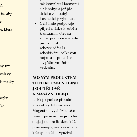
tak kompletní harmonii
eň,
a blahobyt a jež jde
 to, aby
daleko za pouhý
kosmetický výrobek.
e
Celá linie podporuje
přijetí a lásku k sobě a
e, která
k ostatním, otevírá
srdce, podporuje vlastní
přirozenost,
sebevyjádření a
sebedůvěru, celkovou
hojnost i spojení se
s vyšším vnitřním
ny tzv.
vedením.
 oslavy
NOSNÝM PRODUKTEM
li masky.
TÉTO KOUZELNÉ LINIE
JSOU TĚLOVÉ
A MASÁŽNÍ OLEJE:
terým
Italský výrobce přírodní
kosmetiky Erboristeria
ako
Magentina vychází u této
linie z poznání, že přírodní
oleje jsou pro lidskou kůži
přirozenější, než zaužívané
krémy a mléka. Využívá