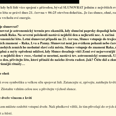
 kdy byli lidé více spojení s přírodou, býval SLUNOVRAT jedním z největších sv
o léta se právě dnes 21. června v 06:25 otevřou dokořán.. Je čas slunce, ohně, ra
a vrcholu své energie.
je slunovrat?
novrat je astronomický termín pro okamžik, kdy sluneční paprsky dopadají kol
atník Raka. Na severní polokouli nastává nejdelší den a nejkratší noc. A začíná
ronomické léto. Letní slunovrat připadá na 21. června, Slunce vstupuje do trojice
ních znamení – Raka, Lva a Panny. Slunovrat není jen svátkem pohanů nebo čar
nohých zemích ho mohutně slaví celá města. Slunce vstupuje do znamení Raka, 
uplná a mýty opředená událost, kdy Slunce dosahuje vůči Zemi své nejsevernější
 o nejdelší den v roce, vlastně se nesetmí, nastává tzv. astronomický soumrak. Už
to den, přivítejte léto, které přináší do našeho života radost. Jak? Čtěte dál a zku
různější rituály…
e oheň
svou symboliku a velkou sílu spojovat lidi. Zatancujte si, zpívejte, natrhejte květ
 Zůstaňte vzhůru celou noc a přivítejte východ slunce.
 dveře věncem z kvítí
em můžete ozdobit vstupní dveře. Naši předkové věřili, že tím přivolají do svýc
 a štěstí.