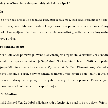
nivýma očima. Tedy alespoň truhly plné zlata a šperků ;-)
oda
 po východu slunce se odedávna přisuzuje léčivá moc, také ranní rosa má toho dne
né účinky – šlechtí tváře, dodává krásy, slouží také pro očištění a zbavení se různ
. Pokud se napijete o letním slunovratu vody ze studánky, vyléčí vám všechny nedu
dová pověra.
pro ochranu domu
e si bílou svíci, pomažte ji levandulovým olejem a vyslovte »očišťující« zaklínadl
apalte. Se zapálenou pak obejděte předmět či místo, které chcete očistit. V případ
te podél stěn a v rozích se zastavte. Vyslovte zaklínadlo: „Plameni jasný, zlo teď z
m světlem škůdce spal, a živým ohněm ochraňuj v tuto chvíli a pak i dál.“ Při vysl
la si vizualizujte co nejživěji zlo, negativní energii hořící v plameni. Při očistnýc
 nechte svíci dohořet a dál ji nepoužívejte.
í i žaludkem
ltské přísloví říká, že dobrá nálada se rodí v kuchyni, a platí to i pro oslavy. Vaření 