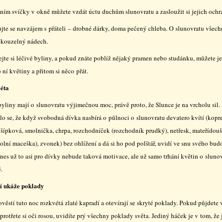
ním svíčky v okně můžete vzdát úctu duchům slunovratu a zasloužit si jejich ochr
jte se navzájem s přáteli – drobné dárky, doma pečený chleba. O slunovratu všec
 kouzelný nádech.
ejte si léčivé byliny, a pokud znáte poblíž nějaký pramen nebo studánku, můžete je
 ní květiny a přitom si něco přát.
léta
yliny mají o slunovratu výjimečnou moc, právě proto, že Slunce je na vrcholu sil.
lo se, že když svobodná dívka nasbírá o půlnoci o slunovratu devatero kvítí (kopre
i šípková, smolnička, chrpa, rozchodníček (rozchodník prudký), netřesk, mateřídouš
polní maceška), zvonek) bez ohlížení a dá si ho pod polštář, uvidí ve snu svého bu
nes už to asi pro dívky nebude taková motivace, ale už samo trhání květin o slunov
.
í ukáže poklady
věstí tuto noc rozkvétá zlaté kapradí a otevírají se skryté poklady. Pokud půjdete 
protřete si oči rosou, uvidíte prý všechny poklady světa. Jediný háček je v tom, že j