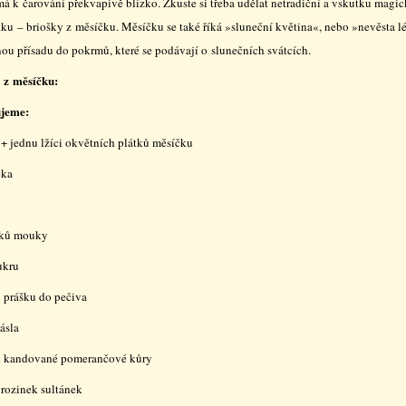
má k čarování překvapivě blízko. Zkuste si třeba udělat netradiční a vskutku magi
ku – briošky z měsíčku. Měsíčku se také říká »sluneční květina«, nebo »nevěsta lé
ou přísadu do pokrmů, které se podávají o slunečních svátcích.
 z měsíčku:
ujeme:
 + jednu lžíci okvětních plátků měsíčku
éka
nků mouky
ukru
u prášku do pečiva
ásla
 kandované pomerančové kůry
 rozinek sultánek