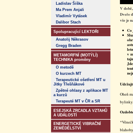
Ladislav Šiška
V době,
Ma Prem Anjali
Dveře d
Vladimír Vytásek
vše je n
Dalibor Stach
Co 
Spolupracující LEKTOŘI
Slu
obr
Anatolij Někrasov
ast
Gregg Braden
let
v m
METAMORFNÍ (MOTÝLÍ)
taj
TECHNIKA proměny
Jde
O metodě
ten
nej
O kurzech MT
Terapeutické ošetření MT u
Udržujt
Jitky Třešňákové
Zpětné ohlasy z aplikace MT
Oheň má 
a kurzů
Terapeuté MT v ČR a SR
bylinky.
ESEJSKÁ ZRCADLA VZTAHŮ
Ozdobte
A UDÁLOSTÍ
*Věnečk
ENERGETICKÉ VIBRAČNÍ
ZEMĚDĚLSTVÍ
blahobyt