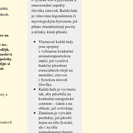
emocionální aspekty
átků.
člověka zároveň. Každá řada
dosti,
je věnována legendárním či
mytologickým bytostem, jež
přímo charakterizují pocity
a účinky, které přináší.
mo na
Vlastnosti každé řady
 tzv.
jsou spojeny
odějů,
s vybranou konkrétní
nastává
aromaterapeutickou
 polohy.
směsí, jež využívá
ijte si
funkční působení
ste
esenciálních olejů na
mentální, citovou
i fyzickou úroveň
člověka.
Každá řada je vyvinuta
tak, aby působila na
iny a
konkrétní energetické
centrum – čakru a na
oblasti, jež ovlivňuje.
Záměrem je vytvářet
produkty, jež působí
h domovů
nejen na tělo fyzické,
ale i na těla
jemnohmotná darujíc