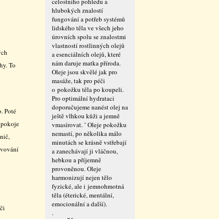
celostního pohledu a
hlubokých znalostí
fungování a potřeb systémů
lidského těla ve všech jeho
úrovních spolu se znalostmi
vlastností rostlinných olejů
ých
a esenciálních olejů, které
nám daruje matka příroda.
hy. To
Oleje jsou skvělé jak pro
masáže, tak pro péči
o pokožku těla po koupeli.
Pro optimální hydrataci
doporučujeme nanést olej na
o. Poté
ještě vlhkou kůži a jemně
ě pokoje
vmasírovat. ˇ Oleje pokožku
nemastí, po několika málo
nič,
minutách se krásně vstřebají
ovování
a zanechávají ji vláčnou,
hebkou a příjemně
h
provoněnou. Oleje
harmonizují nejen tělo
fyzické, ale i jemnohmotná
těla (éterické, mentální,
emocionální a další).
či
.