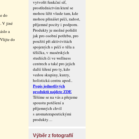
vytvořit funkční síť,
prostřednictvím které se
mohou šířit všude tam, kde
te do
mohou přinášet péči, radost,
. V jiné
příjemné pocity i podporu.
Produkty je možné pořídit
áslo a
jak pro osobní potřebu, pro
Vlijte do
použití při aktivivitách
spojených s péčí o těla a
tělíčka, v masérských
studiích či ve wellness
centrech a také pro jejich
další šíření pro ty, kdo
vedou skupiny, kurzy,
holistická centra apod..
Popis jednotlivých
produktů najdete ZDE
Těšíme se na vás a přejeme
spoustu potěšení a
příjemných chvil
s aromaterape­utickými
produkty…
Výběr z fotografií