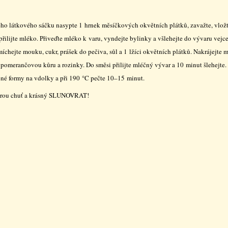
ho látkového sáčku nasypte 1 hrnek měsíčkových okvětních plátků, zavažte, vlož
přilijte mléko. Přiveďte mléko k varu, vyndejte bylinky a všlehejte do vývaru vejce
íchejte mouku, cukr, prášek do pečiva, sůl a 1 lžíci okvětních plátků. Nakrájejte m
 pomerančovou kůru a rozinky. Do směsi přilijte mléčný vývar a 10 minut šlehejte. 
né formy na vdolky a při 190 °C pečte 10–15 minut.
rou chuť a krásný SLUNOVRAT!