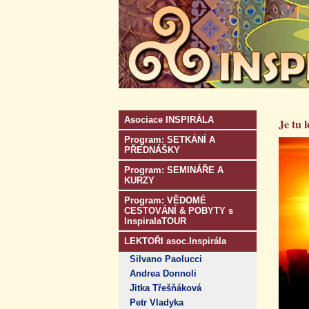
Asociace INSPIRÁLA
Je tu
Program: SETKÁNÍ A
PŘEDNÁŠKY
Program: SEMINÁŘE A
KURZY
Program: VĚDOMÉ
CESTOVÁNÍ & POBYTY s
InspiralaTOUR
LEKTOŘI asoc.Inspirála
Silvano Paolucci
Andrea Donnoli
Jitka Třešňáková
Petr Vladyka