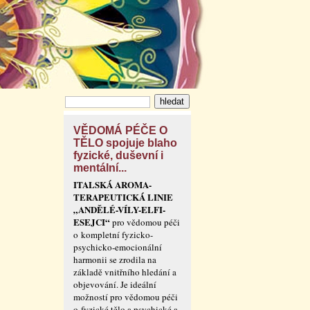
VĚDOMÁ PÉČE O
TĚLO spojuje blaho
fyzické, duševní i
mentální...
ITALSKÁ AROMA-
TERAPEUTICKÁ LINIE
„ANDĚLÉ-VÍLY-ELFI-
ESEJCI“
pro vědomou péči
o kompletní fyzicko-
psychicko-emocionální
harmonii se zrodila na
základě vnitřního hledání a
objevování. Je ideální
možností pro vědomou péči
o fyzické tělo a psychické a