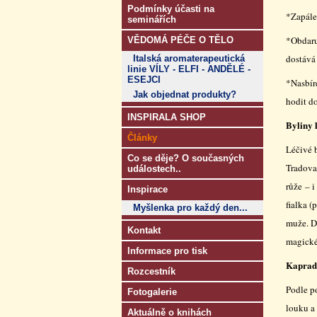
Podmínky účasti na
*Zapále
seminářích
*Obdaru
VĚDOMÁ PÉČE O TĚLO
dostává
Italská aromaterapeutická
linie VÍLY - ELFI - ANDĚLÉ -
ESEJCI
*Nasbír
Jak objednat produkty?
hodit do
INSPIRALA SHOP
Byliny 
Články
Léčivé b
Co se děje? O současných
Tradova
událostech..
růže – 
Inspirace
fialka (
Myšlenka pro každý den...
muže. D
Kontakt
magické
Informace pro tisk
Kaprad
Rozcestník
Podle po
Fotogalerie
louku a 
Aktuálně o knihách