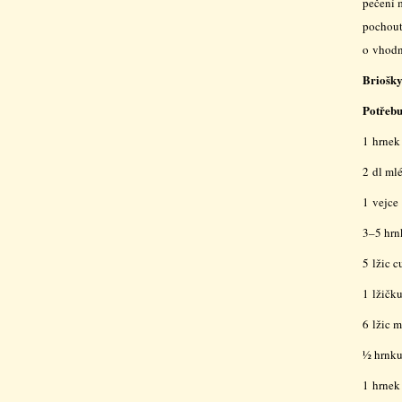
pečení 
pochout
o vhodn
Briošky
Potřeb
1 hrnek
2 dl ml
1 vejce
3–5 hr
5 lžic c
1 lžičk
6 lžic m
½ hrnku
1 hrnek