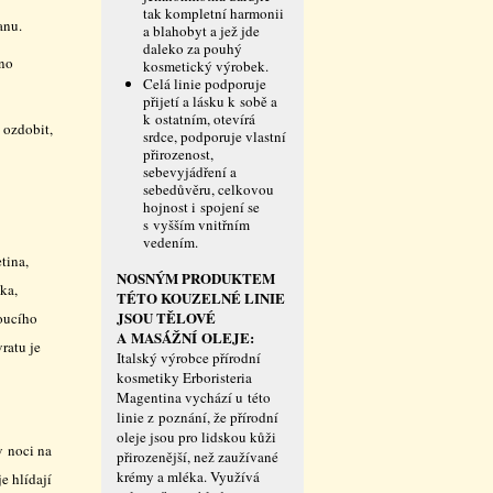
tak kompletní harmonii
anu.
a blahobyt a jež jde
daleko za pouhý
hno
kosmetický výrobek.
Celá linie podporuje
přijetí a lásku k sobě a
k ostatním, otevírá
 ozdobit,
srdce, podporuje vlastní
přirozenost,
sebevyjádření a
sebedůvěru, celkovou
hojnost i spojení se
s vyšším vnitřním
vedením.
tina,
NOSNÝM PRODUKTEM
ka,
TÉTO KOUZELNÉ LINIE
JSOU TĚLOVÉ
doucího
A MASÁŽNÍ OLEJE:
ratu je
Italský výrobce přírodní
kosmetiky Erboristeria
Magentina vychází u této
linie z poznání, že přírodní
oleje jsou pro lidskou kůži
v noci na
přirozenější, než zaužívané
krémy a mléka. Využívá
e hlídají