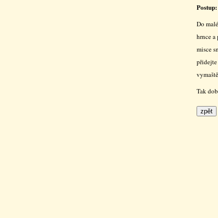
Postup:
Do malé
hrnce a 
misce sm
přidejte
vymaště
Tak dob