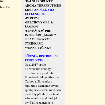
ckou
DALŠÍ PRODUKTY
"
AROMA-TERAPEUTICKÉ
ta«. Jde
LINIE
ANDĚLÉ-VÍLY-
ELFI-ESEJCI:
PARFÉM
•
SPRCHOVÝ GEL &
•
ŠAMPON
OSVĚŽOVAČ PRO
•
INTERIÉRY „MAGIC“
S BAMBUSOVÝMI
TYČINKAMI
VONNÉ TYČINKY
•
.
ŠÍŘENÍ A DISTRIBUCE
PRODUKTŮ:
Od r. 2017 spolu
s uzavřením dohody
o zastoupení produktů
Erboristeria Magentina pro
Českou a Slovenskou
republiku začínáme utvářet
spolupráce s těmi, koho tyto
produkty přitahují a s těmi,
kdo je milují podobně jako
my. Našim záměrem je