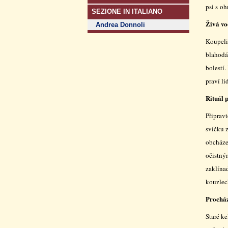
psi s oh
SEZIONE IN ITALIANO
Živá v
Andrea Donnoli
Koupeli
blahodár
bolestí
praví li
Rituál 
Připravt
svíčku z
obcházej
očistný
zaklínad
kouzlech
Procház
Staré ke