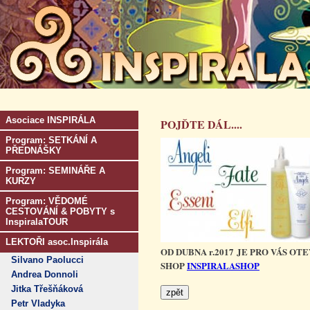
Asociace INSPIRÁLA
POJĎTE DÁL....
Program: SETKÁNÍ A
PŘEDNÁŠKY
Program: SEMINÁŘE A
KURZY
Program: VĚDOMÉ
CESTOVÁNÍ & POBYTY s
InspiralaTOUR
LEKTOŘI asoc.Inspirála
OD DUBNA r.2017 JE PRO VÁS OT
Silvano Paolucci
SHOP
INSPIRALASHOP
Andrea Donnoli
Jitka Třešňáková
Petr Vladyka