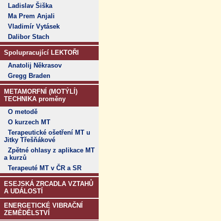
Ladislav Šiška
Ma Prem Anjali
Vladimír Vytásek
Dalibor Stach
Spolupracující LEKTOŘI
Anatolij Někrasov
Gregg Braden
METAMORFNÍ (MOTÝLÍ)
TECHNIKA proměny
O metodě
O kurzech MT
Terapeutické ošetření MT u
Jitky Třešňákové
Zpětné ohlasy z aplikace MT
a kurzů
Terapeuté MT v ČR a SR
ESEJSKÁ ZRCADLA VZTAHŮ
A UDÁLOSTÍ
ENERGETICKÉ VIBRAČNÍ
ZEMĚDĚLSTVÍ