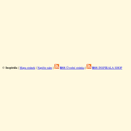
©
Inspirála
|
Mapa stránek
|
Napište nám
|
RSS
Úvodní stránka
|
RSS
INSPIRALA SHOP