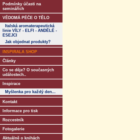
Podmínky účasti na
seminářích
VĚDOMÁ PÉČE O TĚLO
Italská aromaterapeutická
linie VÍLY - ELFI - ANDĚLÉ -
ESEJCI
Jak objednat produkty?
INSPIRALA SHOP
Články
Co se děje? O současných
událostech..
Inspirace
Myšlenka pro každý den...
Kontakt
Informace pro tisk
Rozcestník
Fotogalerie
Aktuálně o knihách