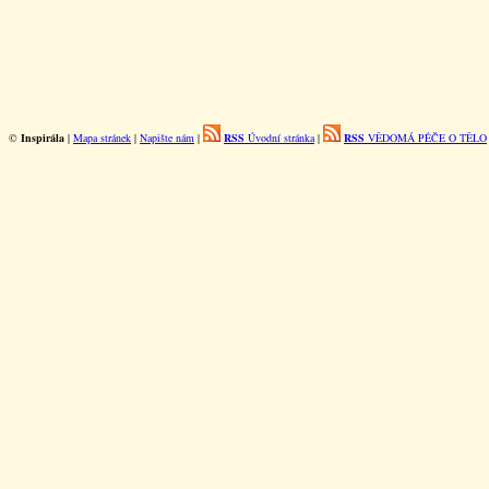
©
Inspirála
|
Mapa stránek
|
Napište nám
|
RSS
Úvodní stránka
|
RSS
VĚDOMÁ PÉČE O TĚLO