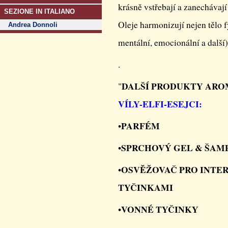
krásně vstřebají a zanechávaj
SEZIONE IN ITALIANO
Oleje harmonizují nejen tělo f
Andrea Donnoli
mentální, emocionální a další)
.
DALŠÍ PRODUKTY ARO
"
VÍLY-ELFI-ESEJCI:
PARFÉM
•
SPRCHOVÝ GEL & ŠAM
•
OSVĚŽOVAČ PRO INTE
•
TYČINKAMI
VONNÉ TYČINKY
•