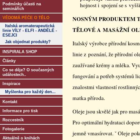
Podmínky účasti na
hojnost i spojení se s vyš
seminářích
NOSNÝM PRODUKTEM TÉ
VĚDOMÁ PÉČE O TĚLO
Italská aromaterapeutická
TĚLOVÉ A MASÁŽNÍ OL
linie VÍLY - ELFI - ANDĚLÉ -
ESEJCI
Jak objednat produkty?
Italský výrobce přírodní kosm
INSPIRALA SHOP
linie z poznání, že přírodní ol
Články
zaužívané krémy a mléka. Vyu
Co se děje? O současných
událostech..
fungování a potřeb systémů li
Inspirace
znalostmi vlastností rostlinný
Myšlenka pro každý den...
matka příroda.
Kontakt
Oleje jsou skvělé jak pro masá
Informace pro tisk
Rozcestník
Pro optimální hydrataci dopor
Fotogalerie
jemně vmasírovat. ˇ Oleje po
Aktuálně o knihách