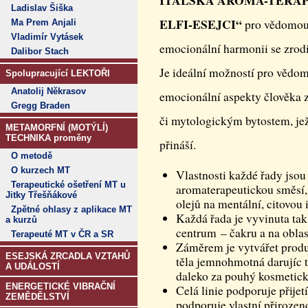
ITALSKÁ AROMA-TERAP
Ladislav Šiška
ELFI-ESEJCI“
pro vědomou 
Ma Prem Anjali
Vladimír Vytásek
emocionální harmonii se zrodi
Dalibor Stach
Je ideální možností pro vědom
Spolupracující LEKTOŘI
Anatolij Někrasov
emocionální aspekty člověka 
Gregg Braden
či mytologickým bytostem, jež
METAMORFNÍ (MOTÝLÍ)
TECHNIKA proměny
přináší.
O metodě
O kurzech MT
Vlastnosti každé řady jsou
Terapeutické ošetření MT u
aromaterapeutickou směsí,
Jitky Třešňákové
olejů na mentální, citovou 
Zpětné ohlasy z aplikace MT
Každá řada je vyvinuta tak
a kurzů
centrum – čakru a na oblast
Terapeuté MT v ČR a SR
Záměrem je vytvářet produkt
ESEJSKÁ ZRCADLA VZTAHŮ
těla jemnohmotná darujíc t
A UDÁLOSTÍ
daleko za pouhý kosmetic
ENERGETICKÉ VIBRAČNÍ
Celá linie podporuje přijet
ZEMĚDĚLSTVÍ
podporuje vlastní přirozen