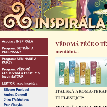
Asociace INSPIRÁLA
VĚDOMÁ PÉČE O TĚLO s
Program: SETKÁNÍ A
mentální...
PŘEDNÁŠKY
Program: SEMINÁŘE A
KURZY
Program: VĚDOMÉ
CESTOVÁNÍ & POBYTY s
InspiralaTOUR
LEKTOŘI asoc.Inspirála
Silvano Paolucci
ITALSKÁ AROMA-TERAP
Andrea Donnoli
ELFI-ESEJCI“
Jitka Třešňáková
Petr Vladyka