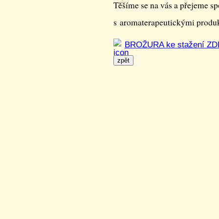
Těšíme se na vás a přejeme sp
s aromaterape­utickými prod
BROŽURA ke stažení ZD