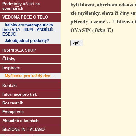
byli blázni, abychom odsuzova
Podmínky účasti na
seminářích
zlé myšlenky, slova či činy s
VĚDOMÁ PÉČE O TĚLO
přírody a země … Ubližov
Italská aromaterapeutická
OYASIN
(Jitka T.)
linie VÍLY - ELFI - ANDĚLÉ -
ESEJCI
Jak objednat produkty?
INSPIRALA SHOP
Články
Inspirace
Myšlenka pro každý den...
Kontakt
Informace pro tisk
Rozcestník
Fotogalerie
Aktuálně o knihách
SEZIONE IN ITALIANO