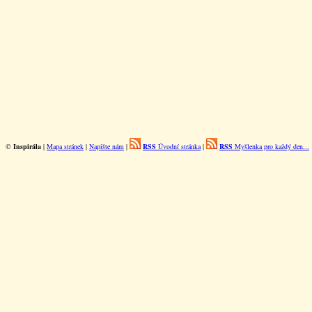
©
Inspirála
|
Mapa stránek
|
Napište nám
|
RSS
Úvodní stránka
|
RSS
Myšlenka pro každý den...