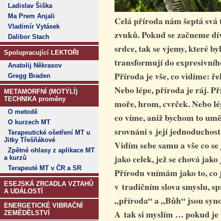
Ladislav Šiška
Ma Prem Anjali
Celá příroda nám šeptá svá 
Vladimír Vytásek
zvuků. Pokud se začneme dí
Dalibor Stach
srdce, tak se vjemy, které by
Spolupracující LEKTOŘI
transformují do expresivníh
Anatolij Někrasov
Příroda je vše, co vidíme: ř
Gregg Braden
Nebo lépe, příroda je ráj. Př
METAMORFNÍ (MOTÝLÍ)
TECHNIKA proměny
moře, hrom, cvrček. Nebo lép
O metodě
co víme, aniž bychom to uměl
O kurzech MT
srovnání s její jednoduchostí
Terapeutické ošetření MT u
Jitky Třešňákové
Vidím sebe samu a vše co se je
Zpětné ohlasy z aplikace MT
jako celek, jež se chová jak
a kurzů
Terapeuté MT v ČR a SR
Přírodu vnímám jako to, co 
ESEJSKÁ ZRCADLA VZTAHŮ
v tradičním slova smyslu, sp
A UDÁLOSTÍ
„příroda“ a „Bůh“ jsou s
ENERGETICKÉ VIBRAČNÍ
A tak si myslím … pokud je
ZEMĚDĚLSTVÍ