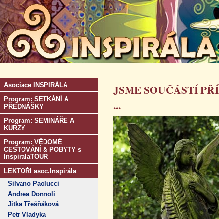
Asociace INSPIRÁLA
JSME SOUČÁSTÍ PŘ
Program: SETKÁNÍ A
...
PŘEDNÁŠKY
Program: SEMINÁŘE A
KURZY
Program: VĚDOMÉ
CESTOVÁNÍ & POBYTY s
InspiralaTOUR
LEKTOŘI asoc.Inspirála
Silvano Paolucci
Andrea Donnoli
Jitka Třešňáková
Petr Vladyka