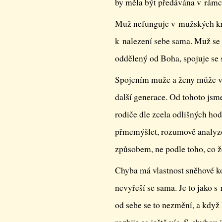
by měla být předávána v rámc
Muž nefunguje v mužských kr
k nalezení sebe sama. Muž se
oddělený od Boha, spojuje se
Spojením muže a ženy může vz
další generace. Od tohoto jsme
rodiče dle zcela odlišných ho
přmemýšlet, rozumově analyzo
způsobem, ne podle toho, co že
Chyba má vlastnost sněhové ko
nevyřeší se sama. Je to jako 
od sebe se to nezmění, a když