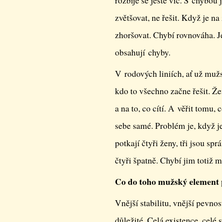
rozbije se ještě víc. S chybou 
zvětšovat, ne řešit. Když je n
zhoršovat. Chybí rovnováha. Je
obsahují chyby.
V rodových liniích, ať už muž
kdo to všechno začne řešit. Ž
a na to, co cítí. A věřit tomu, 
sebe samé. Problém je, když j
potkají čtyři ženy, tři jsou sp
čtyři špatně. Chybí jim totiž 
Co do toho mužský element 
Vnější stabilitu, vnější pevno
důležité. Celá existence, celé 