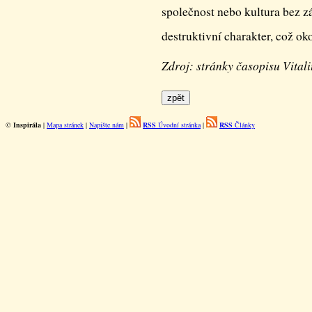
společnost nebo kultura bez z
destruktivní charakter, což o
Zdroj: stránky časopisu Vital
©
Inspirála
|
Mapa stránek
|
Napište nám
|
RSS
Úvodní stránka
|
RSS
Články