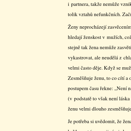
i partnera, takže nemůže vznik
tolik vztahů nefunkčních. Zač
Ženy neprocházejí zasvěcením
hledají ženskost v mužích, co
stejně tak žena nemůže zasvě
vykastrovat, ale neudělá z chl
velmi často děje. Když se muž
Zesměšňuje ženu, to co cítí a 
postupem času řekne: ,,Není 
(v podstatě to však není láska
ženu velmi dlouho zesměšňuje,
Je potřeba si uvědomit, že že