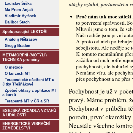
otázky vztahů, partnerství a 
Ladislav Šiška
Ma Prem Anjali
Proč nám tak moc záleží 
Vladimír Vytásek
to potvrzení správnosti. S
Dalibor Stach
Mluvili jsme o tom, že seb
Spolupracující LEKTOŘI
Naši rodiče jsou první auto
Anatolij Někrasov
A proto od nich potřebuje
Gregg Braden
sebejistotu. Ale neděje se 
K tomuto mentálnímu přen
METAMORFNÍ (MOTÝLÍ)
začátku od nich potřebujem
TECHNIKA proměny
pochybností, ale bohužel s
O metodě
Nemáme víru, ale pochybn
O kurzech MT
přes pochybnost a ne přes 
Terapeutické ošetření MT u
Jitky Třešňákové
Pochybnost je už v početí
Zpětné ohlasy z aplikace MT
a kurzů
pravý. Máme problém, že
Terapeuté MT v ČR a SR
Pochybnost v průběhu těh
ESEJSKÁ ZRCADLA VZTAHŮ
porodu, první okamžiky ž
A UDÁLOSTÍ
Neustále všechno kontrol
ENERGETICKÉ VIBRAČNÍ
ZEMĚDĚLSTVÍ