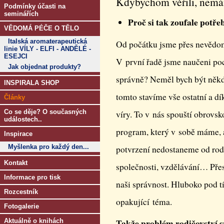
Kdybychom věřili, nemám
Podmínky účasti na
seminářích
Proč si tak zoufale potře
VĚDOMÁ PÉČE O TĚLO
Italská aromaterapeutická
Od počátku jsme přes nevědo
linie VÍLY - ELFI - ANDĚLÉ -
ESEJCI
V první řadě jsme naučeni poc
Jak objednat produkty?
správně? Neměl bych být někde
INSPIRALA SHOP
tomto stavíme vše ostatní a d
Články
Co se děje? O současných
víry. To v nás spouští obrovsk
událostech..
program, který v sobě máme, 
Inspirace
Myšlenka pro každý den...
potvrzení nedostaneme od rod
Kontakt
společnosti, vzdělávání… Přes 
Informace pro tisk
naši správnost. Hluboko pod tí
Rozcestník
opakující téma.
Fotogalerie
Takže problém rodičovství 
Aktuálně o knihách