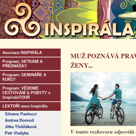
Asociace INSPIRÁLA
MUŽ POZNÁVÁ PRA
Program: SETKÁNÍ A
ŽENY...
PŘEDNÁŠKY
Program: SEMINÁŘE A
KURZY
Program: VĚDOMÉ
CESTOVÁNÍ & POBYTY s
InspiralaTOUR
LEKTOŘI asoc.Inspirála
Silvano Paolucci
Andrea Donnoli
Jitka Třešňáková
V tomto rozhovoru odpovídá
Petr Vladyka