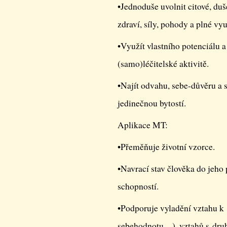
•Jednoduše uvolnit citové, duš
zdraví, síly, pohody a plné vyu
•Využít vlastního potenciálu a 
(samo)léčitelské aktivitě.
•Najít odvahu, sebe-důvěru a 
jedinečnou bytostí.
Aplikace MT:
•Přeměňuje životní vzorce.
•Navrací stav člověka do jeho 
schopností.
•Podporuje vyladění vztahu k 
sebehodnotu…), vztahů s druhý