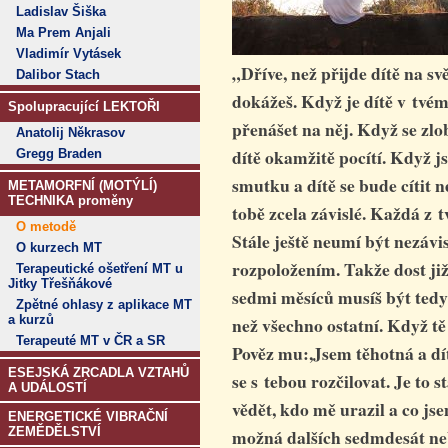
Ladislav Šiška
Ma Prem Anjali
Vladimír Vytásek
„Dříve, než přijde dítě na sv
Dalibor Stach
dokážeš. Když je dítě v tvém 
Spolupracující LEKTOŘI
přenášet na něj. Když se zlob
Anatolij Někrasov
dítě okamžitě pocítí. Když j
Gregg Braden
smutku a dítě se bude cítit 
METAMORFNÍ (MOTÝLÍ)
TECHNIKA proměny
tobě zcela závislé. Každá z 
O metodě
Stále ještě neumí být nezávis
O kurzech MT
rozpoložením. Takže dost ji
Terapeutické ošetření MT u
Jitky Třešňákové
sedmi měsíců musíš být tedy 
Zpětné ohlasy z aplikace MT
a kurzů
než všechno ostatní. Když tě 
Terapeuté MT v ČR a SR
Pověz mu:,Jsem těhotná a dít
ESEJSKÁ ZRCADLA VZTAHŮ
se s tebou rozčilovat. Je to
A UDÁLOSTÍ
vědět, kdo mě urazil a co js
ENERGETICKÉ VIBRAČNÍ
ZEMĚDĚLSTVÍ
možná dalších sedmdesát nebo