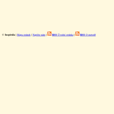
©
Inspirála
|
Mapa stránek
|
Napište nám
|
RSS
Úvodní stránka
|
RSS
O metodě