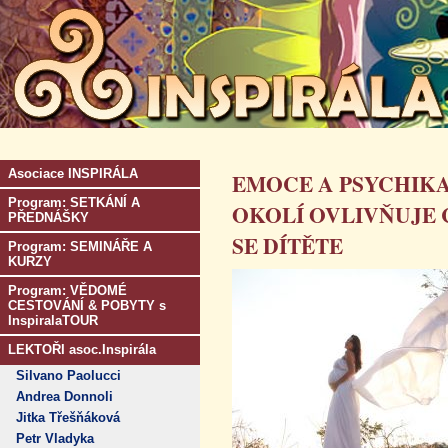
Asociace INSPIRÁLA
EMOCE A PSYCHIKA
Program: SETKÁNÍ A
OKOLÍ OVLIVŇUJE
PŘEDNÁŠKY
SE DÍTĚTE
Program: SEMINÁŘE A
KURZY
Program: VĚDOMÉ
CESTOVÁNÍ & POBYTY s
InspiralaTOUR
LEKTOŘI asoc.Inspirála
Silvano Paolucci
Andrea Donnoli
Jitka Třešňáková
Petr Vladyka