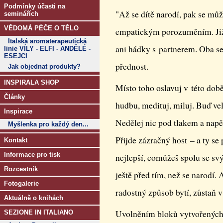
Podmínky účasti na
"Až se dítě narodí, pak se můž
seminářích
VĚDOMÁ PÉČE O TĚLO
empatickým porozuměním. Již 
Italská aromaterapeutická
ani hádky s partnerem. Oba se 
linie VÍLY - ELFI - ANDĚLÉ -
ESEJCI
přednost.
Jak objednat produkty?
INSPIRALA SHOP
Místo toho oslavuj v této době 
Články
hudbu, medituj, miluj. Buď vel
Inspirace
Nedělej nic pod tlakem a nap
Myšlenka pro každý den...
Přijde zázračný host – a ty se 
Kontakt
Informace pro tisk
nejlepší, comůžeš spolu se svý
Rozcestník
ještě před tím, než se narodí.
Fotogalerie
radostný způsob bytí, zůstaň v
Aktuálně o knihách
Uvolněním bloků vytvořených 
SEZIONE IN ITALIANO