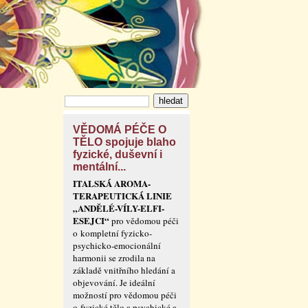
VĚDOMÁ PÉČE O
TĚLO spojuje blaho
fyzické, duševní i
mentální...
ITALSKÁ AROMA-
TERAPEUTICKÁ LINIE
„ANDĚLÉ-VÍLY-ELFI-
ESEJCI“
pro vědomou péči
o kompletní fyzicko-
psychicko-emocionální
harmonii se zrodila na
základě vnitřního hledání a
objevování. Je ideální
možností pro vědomou péči
o fyzické tělo a psychické a