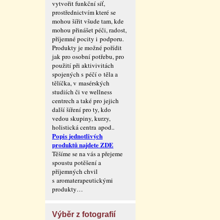
vytvořit funkční síť,
prostřednictvím které se
mohou šířit všude tam, kde
mohou přinášet péči, radost,
příjemné pocity i podporu.
Produkty je možné pořídit
jak pro osobní potřebu, pro
použití při aktivivitách
spojených s péčí o těla a
tělíčka, v masérských
studiích či ve wellness
centrech a také pro jejich
další šíření pro ty, kdo
vedou skupiny, kurzy,
holistická centra apod..
Popis jednotlivých
produktů najdete ZDE
Těšíme se na vás a přejeme
spoustu potěšení a
příjemných chvil
s aromaterape­utickými
produkty…
Výběr z fotografií