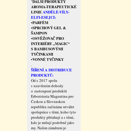
DALŠÍ PRODUKTY
"
AROMA-TERAPEUTICKÉ
LINIE
ANDĚLÉ-VÍLY-
ELFI-ESEJCI:
PARFÉM
•
SPRCHOVÝ GEL &
•
ŠAMPON
OSVĚŽOVAČ PRO
•
INTERIÉRY „MAGIC“
S BAMBUSOVÝMI
TYČINKAMI
VONNÉ TYČINKY
•
.
ŠÍŘENÍ A DISTRIBUCE
PRODUKTŮ:
Od r. 2017 spolu
s uzavřením dohody
o zastoupení produktů
Erboristeria Magentina pro
Českou a Slovenskou
republiku začínáme utvářet
spolupráce s těmi, koho tyto
produkty přitahují a s těmi,
kdo je milují podobně jako
my. Našim záměrem je