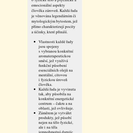
emocionální aspekty
člověka zároveň. Každá řada
je věnována legendárním či
mytologickým bytostem, jež
přímo charakterizují pocity
a účinky, které přináší.
Vlastnosti každé řady
jsou spojeny
s vybranou konkrétní
aromaterapeutickou
směsí, jež využívá
funkční působení
esenciálních olejů na
mentální, citovou
i fyzickou úroveň
člověka.
Každá řada je vyvinuta
tak, aby působila na
konkrétní energetické
centrum – čakru a na
oblasti, jež ovlivňuje.
Záměrem je vytvářet
produkty, jež působí
nejen na tělo fyzické,
ale i na těla
jemnohmotná darujíc