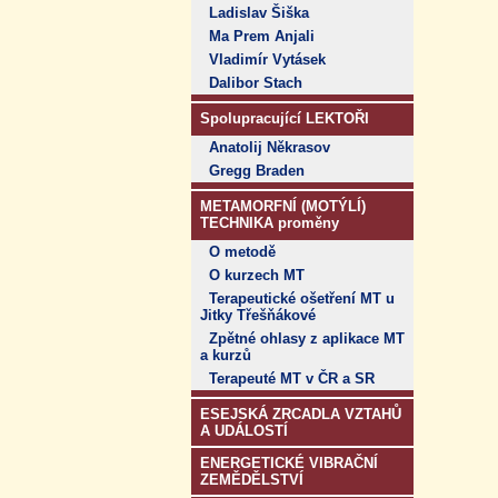
Ladislav Šiška
Ma Prem Anjali
Vladimír Vytásek
Dalibor Stach
Spolupracující LEKTOŘI
Anatolij Někrasov
Gregg Braden
METAMORFNÍ (MOTÝLÍ)
TECHNIKA proměny
O metodě
O kurzech MT
Terapeutické ošetření MT u
Jitky Třešňákové
Zpětné ohlasy z aplikace MT
a kurzů
Terapeuté MT v ČR a SR
ESEJSKÁ ZRCADLA VZTAHŮ
A UDÁLOSTÍ
ENERGETICKÉ VIBRAČNÍ
ZEMĚDĚLSTVÍ