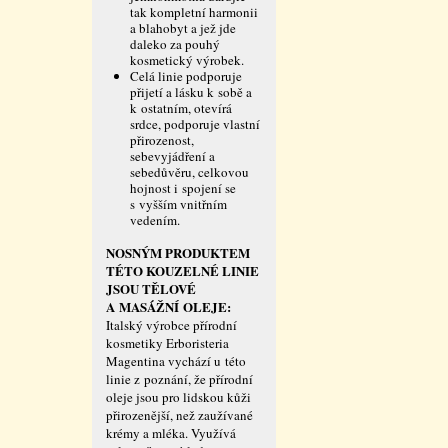
tak kompletní harmonii
a blahobyt a jež jde
daleko za pouhý
kosmetický výrobek.
Celá linie podporuje
přijetí a lásku k sobě a
k ostatním, otevírá
srdce, podporuje vlastní
přirozenost,
sebevyjádření a
sebedůvěru, celkovou
hojnost i spojení se
s vyšším vnitřním
vedením.
NOSNÝM PRODUKTEM
TÉTO KOUZELNÉ LINIE
JSOU TĚLOVÉ
A MASÁŽNÍ OLEJE:
Italský výrobce přírodní
kosmetiky Erboristeria
Magentina vychází u této
linie z poznání, že přírodní
oleje jsou pro lidskou kůži
přirozenější, než zaužívané
krémy a mléka. Využívá