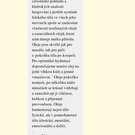
celostního pohledu a
hlubokých znalostí
fungování a potřeb systémů
lidského těla ve všech jeho
úrovních spolu se znalostmi
vlastností rostlinných olejů
a esenciálních olejů, které
nám daruje matka příroda.
Oleje jsou skvělé jak pro
masáže, tak pro péči
o pokožku těla po koupeli.
Pro optimální hydrataci
doporučujeme nanést olej na
ještě vlhkou kůži a jemně
vmasírovat. ˇ Oleje pokožku
nemastí, po několika málo
minutách se krásně vstřebají
a zanechávají ji vláčnou,
hebkou a příjemně
provoněnou. Oleje
harmonizují nejen tělo
fyzické, ale i jemnohmotná
těla (éterické, mentální,
emocionální a další).
.