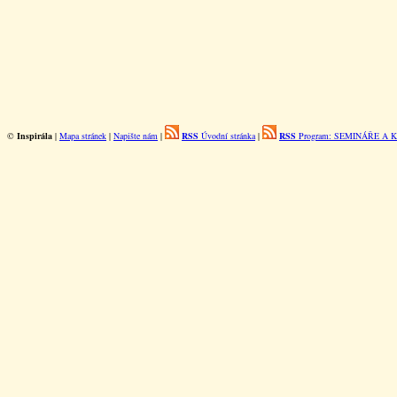
©
Inspirála
|
Mapa stránek
|
Napište nám
|
RSS
Úvodní stránka
|
RSS
Program: SEMINÁŘE A 