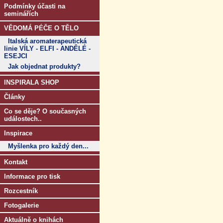
Podmínky účasti na
seminářích
VĚDOMÁ PÉČE O TĚLO
Italská aromaterapeutická
linie VÍLY - ELFI - ANDĚLÉ -
ESEJCI
Jak objednat produkty?
INSPIRALA SHOP
Články
Co se děje? O současných
událostech..
Inspirace
Myšlenka pro každý den...
Kontakt
Informace pro tisk
Rozcestník
Fotogalerie
Aktuálně o knihách