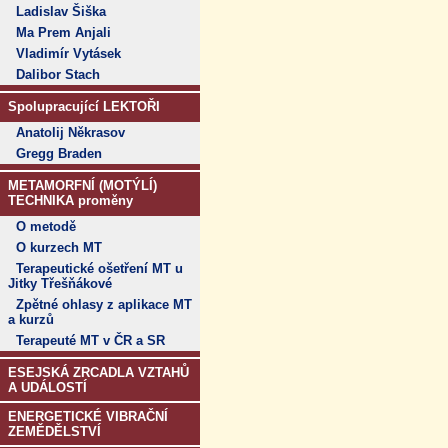
Ladislav Šiška
Ma Prem Anjali
Vladimír Vytásek
Dalibor Stach
Spolupracující LEKTOŘI
Anatolij Někrasov
Gregg Braden
METAMORFNÍ (MOTÝLÍ)
TECHNIKA proměny
O metodě
O kurzech MT
Terapeutické ošetření MT u
Jitky Třešňákové
Zpětné ohlasy z aplikace MT
a kurzů
Terapeuté MT v ČR a SR
ESEJSKÁ ZRCADLA VZTAHŮ
A UDÁLOSTÍ
ENERGETICKÉ VIBRAČNÍ
ZEMĚDĚLSTVÍ