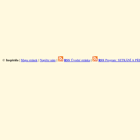
©
Inspirála
|
Mapa stránek
|
Napište nám
|
RSS
Úvodní stránka
|
RSS
Program: SETKÁNÍ A P