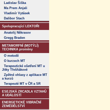
Ladislav Šiška
Ma Prem Anjali
Vladimír Vytásek
Dalibor Stach
Spolupracující LEKTOŘI
Anatolij Někrasov
Gregg Braden
METAMORFNÍ (MOTÝLÍ)
TECHNIKA proměny
O metodě
O kurzech MT
Terapeutické ošetření MT u
Jitky Třešňákové
Zpětné ohlasy z aplikace MT
a kurzů
Terapeuté MT v ČR a SR
ESEJSKÁ ZRCADLA VZTAHŮ
A UDÁLOSTÍ
ENERGETICKÉ VIBRAČNÍ
ZEMĚDĚLSTVÍ