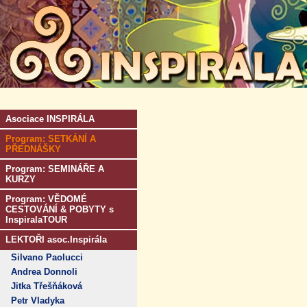
Asociace INSPIRÁLA
Program: SETKÁNÍ A
PŘEDNÁŠKY
Program: SEMINÁŘE A
KURZY
Program: VĚDOMÉ
CESTOVÁNÍ & POBYTY s
InspiralaTOUR
LEKTOŘI asoc.Inspirála
Silvano Paolucci
Andrea Donnoli
Jitka Třešňáková
Petr Vladyka