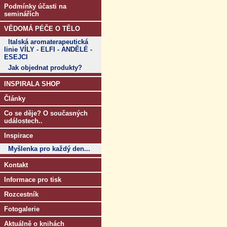
Podmínky účasti na
seminářích
VĚDOMÁ PÉČE O TĚLO
Italská aromaterapeutická
linie VÍLY - ELFI - ANDĚLÉ -
ESEJCI
Jak objednat produkty?
INSPIRALA SHOP
Články
Co se děje? O současných
událostech..
Inspirace
Myšlenka pro každý den...
Kontakt
Informace pro tisk
Rozcestník
Fotogalerie
Aktuálně o knihách