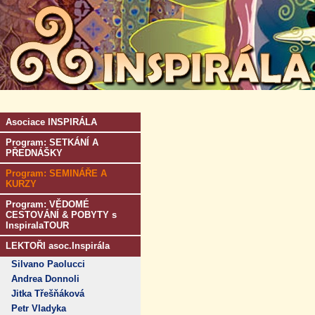
Asociace INSPIRÁLA
Program: SETKÁNÍ A
PŘEDNÁŠKY
Program: SEMINÁŘE A
KURZY
Program: VĚDOMÉ
CESTOVÁNÍ & POBYTY s
InspiralaTOUR
LEKTOŘI asoc.Inspirála
Silvano Paolucci
Andrea Donnoli
Jitka Třešňáková
Petr Vladyka