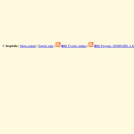
©
Inspirála
|
Mapa stránek
|
Napište nám
|
RSS
Úvodní stránka
|
RSS
Program: SEMINÁŘE A 