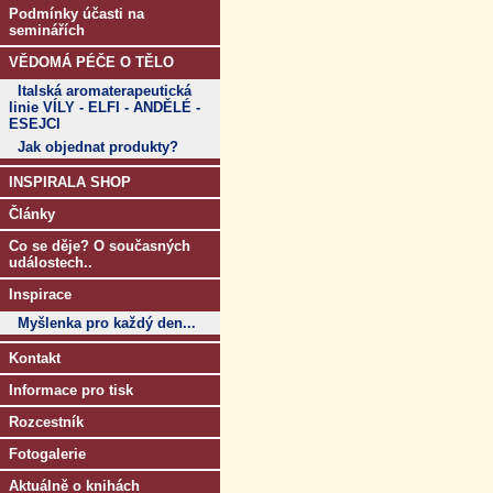
Podmínky účasti na
seminářích
VĚDOMÁ PÉČE O TĚLO
Italská aromaterapeutická
linie VÍLY - ELFI - ANDĚLÉ -
ESEJCI
Jak objednat produkty?
INSPIRALA SHOP
Články
Co se děje? O současných
událostech..
Inspirace
Myšlenka pro každý den...
Kontakt
Informace pro tisk
Rozcestník
Fotogalerie
Aktuálně o knihách