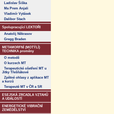
Ladislav Šiška
Ma Prem Anjali
Vladimír Vytásek
Dalibor Stach
Spolupracující LEKTOŘI
Anatolij Někrasov
Gregg Braden
METAMORFNÍ (MOTÝLÍ)
TECHNIKA proměny
O metodě
O kurzech MT
Terapeutické ošetření MT u
Jitky Třešňákové
Zpětné ohlasy z aplikace MT
a kurzů
Terapeuté MT v ČR a SR
ESEJSKÁ ZRCADLA VZTAHŮ
A UDÁLOSTÍ
ENERGETICKÉ VIBRAČNÍ
ZEMĚDĚLSTVÍ