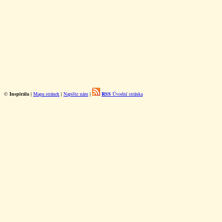
©
Inspirála
|
Mapa stránek
|
Napište nám
|
RSS
Úvodní stránka