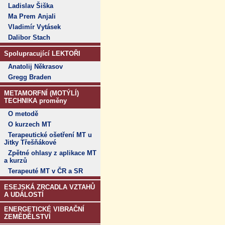
Ladislav Šiška
Ma Prem Anjali
Vladimír Vytásek
Dalibor Stach
Spolupracující LEKTOŘI
Anatolij Někrasov
Gregg Braden
METAMORFNÍ (MOTÝLÍ)
TECHNIKA proměny
O metodě
O kurzech MT
Terapeutické ošetření MT u
Jitky Třešňákové
Zpětné ohlasy z aplikace MT
a kurzů
Terapeuté MT v ČR a SR
ESEJSKÁ ZRCADLA VZTAHŮ
A UDÁLOSTÍ
ENERGETICKÉ VIBRAČNÍ
ZEMĚDĚLSTVÍ