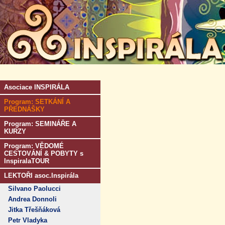
Asociace INSPIRÁLA
Program: SETKÁNÍ A
PŘEDNÁŠKY
Program: SEMINÁŘE A
KURZY
Program: VĚDOMÉ
CESTOVÁNÍ & POBYTY s
InspiralaTOUR
LEKTOŘI asoc.Inspirála
Silvano Paolucci
Andrea Donnoli
Jitka Třešňáková
Petr Vladyka