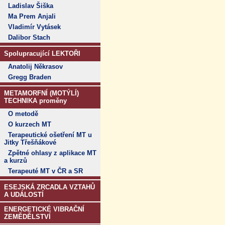
Ladislav Šiška
Ma Prem Anjali
Vladimír Vytásek
Dalibor Stach
Spolupracující LEKTOŘI
Anatolij Někrasov
Gregg Braden
METAMORFNÍ (MOTÝLÍ)
TECHNIKA proměny
O metodě
O kurzech MT
Terapeutické ošetření MT u
Jitky Třešňákové
Zpětné ohlasy z aplikace MT
a kurzů
Terapeuté MT v ČR a SR
ESEJSKÁ ZRCADLA VZTAHŮ
A UDÁLOSTÍ
ENERGETICKÉ VIBRAČNÍ
ZEMĚDĚLSTVÍ