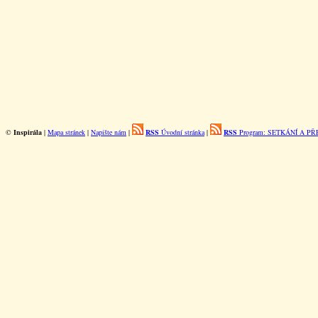
©
Inspirála
|
Mapa stránek
|
Napište nám
|
RSS
Úvodní stránka
|
RSS
Program: SETKÁNÍ A P