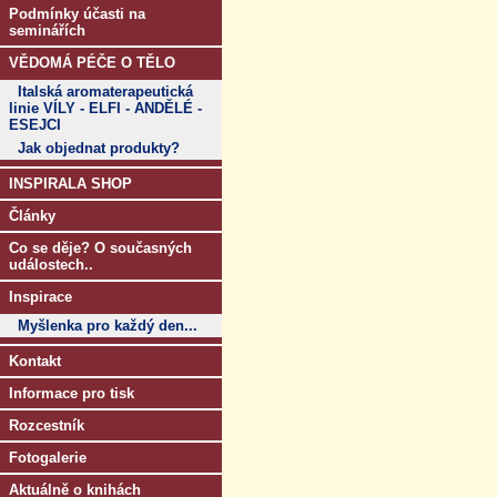
Podmínky účasti na
seminářích
VĚDOMÁ PÉČE O TĚLO
Italská aromaterapeutická
linie VÍLY - ELFI - ANDĚLÉ -
ESEJCI
Jak objednat produkty?
INSPIRALA SHOP
Články
Co se děje? O současných
událostech..
Inspirace
Myšlenka pro každý den...
Kontakt
Informace pro tisk
Rozcestník
Fotogalerie
Aktuálně o knihách