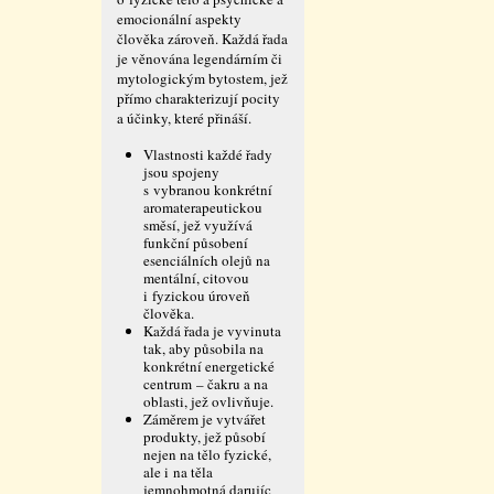
emocionální aspekty
člověka zároveň. Každá řada
je věnována legendárním či
mytologickým bytostem, jež
přímo charakterizují pocity
a účinky, které přináší.
Vlastnosti každé řady
jsou spojeny
s vybranou konkrétní
aromaterapeutickou
směsí, jež využívá
funkční působení
esenciálních olejů na
mentální, citovou
i fyzickou úroveň
člověka.
Každá řada je vyvinuta
tak, aby působila na
konkrétní energetické
centrum – čakru a na
oblasti, jež ovlivňuje.
Záměrem je vytvářet
produkty, jež působí
nejen na tělo fyzické,
ale i na těla
jemnohmotná darujíc