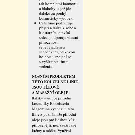
tak kompletní harmonii
a blahobyt a jež jde
daleko za pouhý
kosmetický výrobek.
Celá linie podporuje
přijetí a lásku k sobě a
k ostatním, otevírá
srdce, podporuje vlastní
přirozenost,
sebevyjádření a
sebedůvěru, celkovou
hojnost i spojení se
s vyšším vnitřním
vedením.
NOSNÝM PRODUKTEM
TÉTO KOUZELNÉ LINIE
JSOU TĚLOVÉ
A MASÁŽNÍ OLEJE:
Italský výrobce přírodní
kosmetiky Erboristeria
Magentina vychází u této
linie z poznání, že přírodní
oleje jsou pro lidskou kůži
přirozenější, než zaužívané
krémy a mléka. Využívá