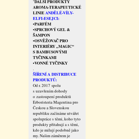
DALŠÍ PRODUKTY
"
AROMA-TERAPEUTICKÉ
LINIE
ANDĚLÉ-VÍLY-
ELFI-ESEJCI:
PARFÉM
•
SPRCHOVÝ GEL &
•
ŠAMPON
OSVĚŽOVAČ PRO
•
INTERIÉRY „MAGIC“
S BAMBUSOVÝMI
TYČINKAMI
VONNÉ TYČINKY
•
.
ŠÍŘENÍ A DISTRIBUCE
PRODUKTŮ:
Od r. 2017 spolu
s uzavřením dohody
o zastoupení produktů
Erboristeria Magentina pro
Českou a Slovenskou
republiku začínáme utvářet
spolupráce s těmi, koho tyto
produkty přitahují a s těmi,
kdo je milují podobně jako
my. Našim záměrem je