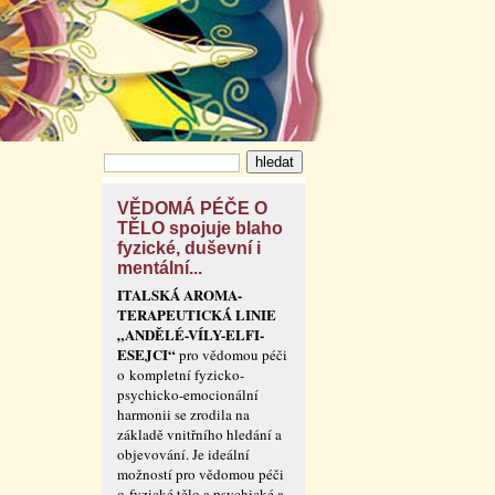
VĚDOMÁ PÉČE O
TĚLO spojuje blaho
fyzické, duševní i
mentální...
ITALSKÁ AROMA-
TERAPEUTICKÁ LINIE
„ANDĚLÉ-VÍLY-ELFI-
ESEJCI“
pro vědomou péči
o kompletní fyzicko-
psychicko-emocionální
harmonii se zrodila na
základě vnitřního hledání a
objevování. Je ideální
možností pro vědomou péči
o fyzické tělo a psychické a