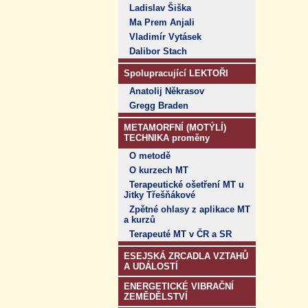
Ladislav Šiška
Ma Prem Anjali
Vladimír Vytásek
Dalibor Stach
Spolupracující LEKTOŘI
Anatolij Někrasov
Gregg Braden
METAMORFNÍ (MOTÝLÍ)
TECHNIKA proměny
O metodě
O kurzech MT
Terapeutické ošetření MT u
Jitky Třešňákové
Zpětné ohlasy z aplikace MT
a kurzů
Terapeuté MT v ČR a SR
ESEJSKÁ ZRCADLA VZTAHŮ
A UDÁLOSTÍ
ENERGETICKÉ VIBRAČNÍ
ZEMĚDĚLSTVÍ