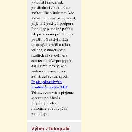
vytvořit funkční síť,
prostřednictvím které se
mohou šířit všude tam, kde
mohou přinášet péči, radost,
příjemné pocity i podporu.
Produkty je možné pořídit
jak pro osobní potřebu, pro
použití při aktivivitách
spojených s péčí o těla a
tělíčka, v masérských
studiích či ve wellness
centrech a také pro jejich
další šíření pro ty, kdo
vedou skupiny, kurzy,
holistická centra apod..
Popis jednotlivých
produktů najdete ZDE
Těšíme se na vás a přejeme
spoustu potěšení a
příjemných chvil
s aromaterape­utickými
produkty…
Výběr z fotografií