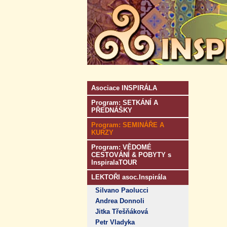
Asociace INSPIRÁLA
Program: SETKÁNÍ A
PŘEDNÁŠKY
Program: SEMINÁŘE A
KURZY
Program: VĚDOMÉ
CESTOVÁNÍ & POBYTY s
InspiralaTOUR
LEKTOŘI asoc.Inspirála
Silvano Paolucci
Andrea Donnoli
Jitka Třešňáková
Petr Vladyka