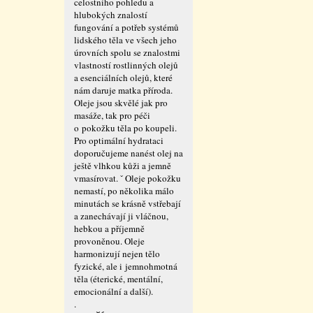
celostního pohledu a
hlubokých znalostí
fungování a potřeb systémů
lidského těla ve všech jeho
úrovních spolu se znalostmi
vlastností rostlinných olejů
a esenciálních olejů, které
nám daruje matka příroda.
Oleje jsou skvělé jak pro
masáže, tak pro péči
o pokožku těla po koupeli.
Pro optimální hydrataci
doporučujeme nanést olej na
ještě vlhkou kůži a jemně
vmasírovat. ˇ Oleje pokožku
nemastí, po několika málo
minutách se krásně vstřebají
a zanechávají ji vláčnou,
hebkou a příjemně
provoněnou. Oleje
harmonizují nejen tělo
fyzické, ale i jemnohmotná
těla (éterické, mentální,
emocionální a další).
.