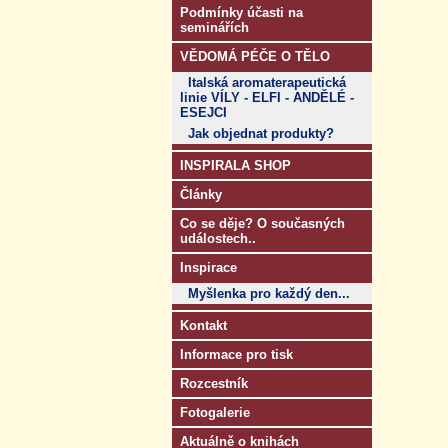
Podmínky účasti na
seminářích
VĚDOMÁ PÉČE O TĚLO
Italská aromaterapeutická
linie VÍLY - ELFI - ANDĚLÉ -
ESEJCI
Jak objednat produkty?
INSPIRALA SHOP
Články
Co se děje? O současných
událostech..
Inspirace
Myšlenka pro každý den...
Kontakt
Informace pro tisk
Rozcestník
Fotogalerie
Aktuálně o knihách